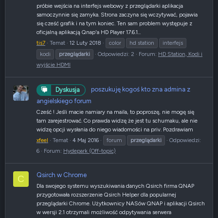
próbie wejścia na interfejs webowy z przeglądarki aplikacja
samoczynnie się zamyka. Strona zaczyna się wczytywać, pojawia
się cześć grafik i na tym koniec. Ten sam problem występuje z
oficjalną aplikacją Qnap'a HD Player 17.6.1...
tis7
Temat
12 Luty 2018
color
hd station
interfejs
kodi
przeglądarki
Odpowiedzi: 2
Forum:
HD Station, Kodi i
wyjście HDMI
poszukuję kogoś kto zna admina z
Dyskusja
angielskiego forum
Cześć ! Jeśli macie namiary na maila, to poproszę, nie mogę się
tam zarejestrować. Co prawda widzę że jest tu schumaku, ale nie
widzę opcji wysłania do niego wiadomości na priv. Pozdrawiam
xfeel
Temat
4 Maj 2016
forum
przeglądarki
Odpowiedzi:
6
Forum:
Hydepark (Off-topic)
Qsirch w Chrome
C
Dla swojego systemu wyszukiwania danych Qsirch firma QNAP
przygotowała rozszerzenie Qsirch Helper dla popularnej
przeglądarki Chrome. Użytkownicy NASów QNAP i aplikacji Qsirch
w wersji 2.1 otrzymali możliwość odpytywania serwera