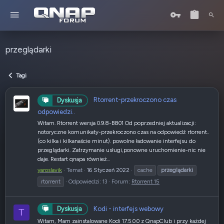
przeglądarki
Tagi
Rtorrent-przekroczono czas
Dyskusja
odpowiedzi..
Witam. Rtorrent wersja 0.9.8-B801 Od poprzedniej aktualizacji:
notoryczne komunikaty-przekroczono czas na odpowiedź rtorrent..
(co kilka i kilkanaście minut). powolne ładowanie interfejsu do
przeglądarki. Zatrzymanie usługi,ponowne uruchomienie-nic nie
daje. Restart qnapa również...
yaroslavik
Temat
16 Styczeń 2022
cache
przeglądarki
rtorrent
Odpowiedzi: 13
Forum:
Rtorrent 15
Kodi - interfejs webowy
Dyskusja
T
Witam, Mam zainstalowane Kodi 17.5.0.0 z QnapClub i przy każdej