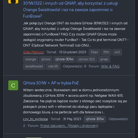
301W/322 i innych od QNAP, aby korzystać z usługi
Orange Światłowód i raz na zawsze zapomnieć o
FunBoxie?
Jak połączyć Orange ONT do routera QHora-301W/322 i innych od
QNAP, aby korzystać z usługi Orange Światłowód i raz na zawsze
zapomnieć o FunBoxie? FAQ Czy router QNAP Qhora może
zastąpić oryginalny router FunBox? - Tak Co to jest terminal ONT? -
ONT (Optical Network Terminal) lub ONU...
Silas Mariusz
Temat
13 Grudzień 2023
fiber
ftth
ont
orange
qhora
qhora-301w
qhora-322
qnap
światłowód
vlan35
Odpowiedzi: 9
Forum:
Wiki & FAQ
QHora 301W + AP w trybie PoE
C
Witam serdecznie, Rozważam sieć w domu jednorodzinnym
zbudowaną z QHora 301W + access point np. Netgear WAX-615.
Założenia: Na piętrze będzie router z którego sieć rozejdzie się po
pokojach przez wifi + ethernet do obsługi paru laptopów i
domowego biura, a na parterze wifi dla telewizora i...
czy_to_synkopa
Temat
31 Maj 2023
qhora-301w
Odpowiedzi:
2
Forum:
Przed zakupem... (Porady i dylematy)