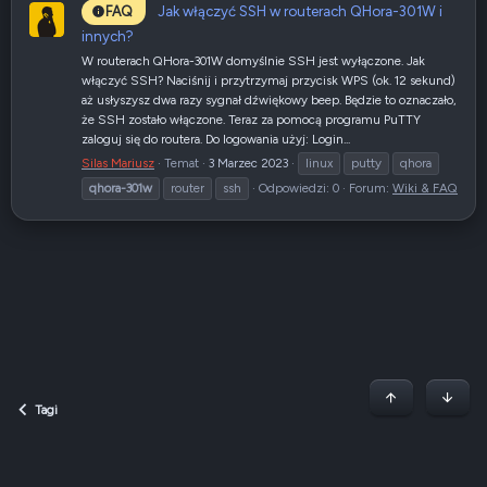
Jak włączyć SSH w routerach QHora-301W i
FAQ
innych?
W routerach QHora-301W domyślnie SSH jest wyłączone. Jak
włączyć SSH? Naciśnij i przytrzymaj przycisk WPS (ok. 12 sekund)
aż usłyszysz dwa razy sygnał dźwiękowy beep. Będzie to oznaczało,
że SSH zostało włączone. Teraz za pomocą programu PuTTY
zaloguj się do routera. Do logowania użyj: Login...
Silas Mariusz
Temat
3 Marzec 2023
linux
putty
qhora
qhora-301w
router
ssh
Odpowiedzi: 0
Forum:
Wiki & FAQ
Początek stron
Dół
Tagi