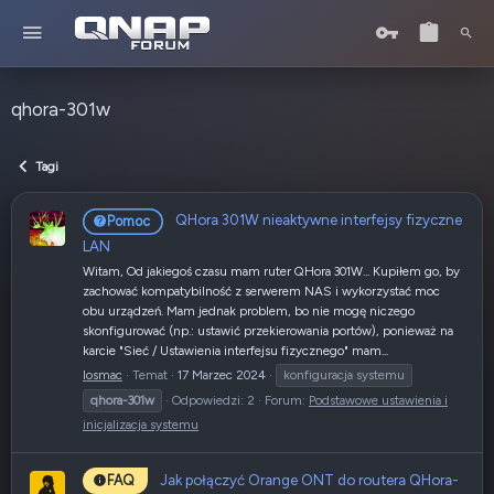
qhora-301w
Tagi
QHora 301W nieaktywne interfejsy fizyczne
Pomoc
LAN
Witam, Od jakiegoś czasu mam ruter QHora 301W... Kupiłem go, by
zachować kompatybilność z serwerem NAS i wykorzystać moc
obu urządzeń. Mam jednak problem, bo nie mogę niczego
skonfigurować (np.: ustawić przekierowania portów), ponieważ na
karcie "Sieć / Ustawienia interfejsu fizycznego" mam...
losmac
Temat
17 Marzec 2024
konfiguracja systemu
qhora-301w
Odpowiedzi: 2
Forum:
Podstawowe ustawienia i
inicjalizacja systemu
Jak połączyć Orange ONT do routera QHora-
FAQ