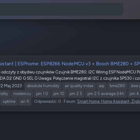
istant | ESPhome: ESP8266 NodeMCU v3 + Bosch BME280 + S
e odczyty z obydwu czujników Czujnik BME280: I2C Wiring ESP NodeMCU 
DA D2 GND G SEL G Uwaga: Połączenie magistrali I2C z czujnika SPS30 i czuj
22 Maj 2023
absolute humidity
air quality index
aqi
bme280
dew 
dity
nodemcu
pm 1.0
pm 10
pm 2.5
pm 2.5 average 24h
pm 4
uptime
wi-fi
Odpowiedzi: 0
Forum:
Smart Home: Home Assistant, Zigb