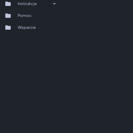
Instrukcje
QTS 5.2.x
Pomoc
QuTS hero h6.0.x
Wsparcie
QuMagie
Hybrid Backup Sync
Qfile Pro
HA Manager
QuWAN
QuRouter
QSS