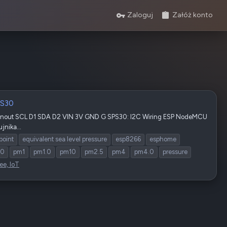
Zaloguj
Załóż konto
PS30
Pinout SCL D1 SDA D2 VIN 3V GND G SPS30: I2C Wiring ESP NodeMCU
nika...
point
equivalent sea level pressure
esp8266
esphome
.0
pm1
pm1.0
pm10
pm2.5
pm4
pm4.0
pressure
ee, IoT