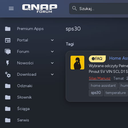
sps30
Premium Apps
Portal
Tagi
Co nowego?
Forum
Home Ass
FAQ
Ostatnia aktywność
Nowe posty
Nowości
Wybrane odczyty Pełn
Pinout 5V VIN SCL D1 S
Popularne
Nowe posty
Download
Silas Mariusz
Temat
Szukaj na forum
Wszystkie posty
Szukaj zasobów
Odznaki
home assistant
humi
sps30
temperature
Nowe zasoby
Słownik
Ostatnia aktywność
Ściąga
Serwis