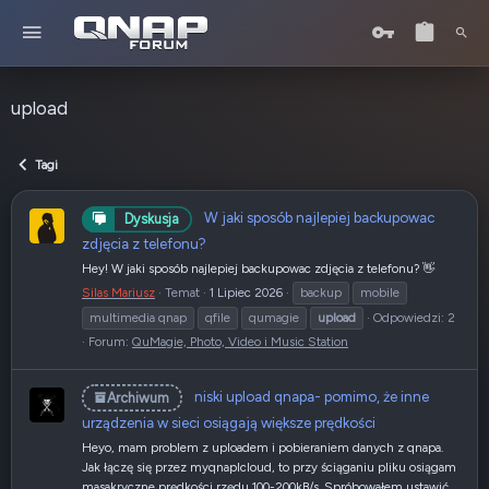
upload
Tagi
W jaki sposób najlepiej backupowac
Dyskusja
zdjęcia z telefonu?
Hey! W jaki sposób najlepiej backupowac zdjęcia z telefonu? 👋
Silas Mariusz
Temat
1 Lipiec 2026
backup
mobile
multimedia qnap
qfile
qumagie
upload
Odpowiedzi: 2
Forum:
QuMagie, Photo, Video i Music Station
niski upload qnapa- pomimo, że inne
Archiwum
urządzenia w sieci osiągają większe prędkości
Heyo, mam problem z uploadem i pobieraniem danych z qnapa.
Jak łączę się przez myqnaplcloud, to przy ściąganiu pliku osiągam
masakryczne prędkości rzędu 100-200kB/s. Spróbowałem ustawić