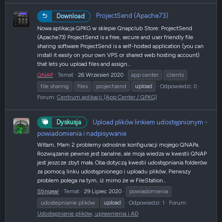
ProjectSend (Apache73)
Download
Nowa aplikacja QPKG w sklepie Qnapclub Store: ProjectSend
(Apache73) ProjectSend is a free, secure and user friendly file
sharing software ProjectSend is a self-hosted application (you can
install it easily on your own VPS or shared web hosting account)
that lets you upload files and assign...
QNAP
Temat
26 Wrzesień 2020
app center
clients
file sharing
files
projectsend
upload
Odpowiedzi: 0
Forum:
Centrum aplikacji (App Center / QPKG)
Upload plików linkiem udostępnionym -
Dyskusja
powiadomienia i nadpisywanie
Witam, Mam 2 problemy odnośnie konfiguracji mojego QNAPa.
Rozwiązanie pewnie jest banalne, ale moja wiedza w kwestii QNAP
jest jeszcze zbyt mała. Oba dotyczą kwestii udostępniania folderów
za pomocą linku udostępnionego i uploadu plików. Pierwszy
problem polega na tym, iż mimo że w FileStation...
Stingear
Temat
29 Lipiec 2020
powiadomienia
udostepnianie plików
upload
Odpowiedzi: 1
Forum:
Udostępnianie plików, uprawnienia i AD