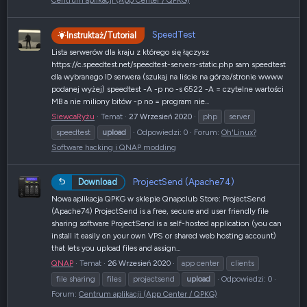
Centrum aplikacji (App Center / QPKG)
SpeedTest
Instruktaż/Tutorial
Lista serwerów dla kraju z którego się łączysz
https://c.speedtest.net/speedtest-servers-static.php sam speedtest
dla wybranego ID serwera (szukaj na liście na górze/stronie wwww
podanej wyżej) speedtest -A -p no -s 6522 -A = czytelne wartości
MB a nie miliony bitów -p no = program nie...
SiewcaRyżu
Temat
27 Wrzesień 2020
php
server
speedtest
upload
Odpowiedzi: 0
Forum:
Oh'Linux?
Software hacking i QNAP modding
ProjectSend (Apache74)
Download
Nowa aplikacja QPKG w sklepie Qnapclub Store: ProjectSend
(Apache74) ProjectSend is a free, secure and user friendly file
sharing software ProjectSend is a self-hosted application (you can
install it easily on your own VPS or shared web hosting account)
that lets you upload files and assign...
QNAP
Temat
26 Wrzesień 2020
app center
clients
file sharing
files
projectsend
upload
Odpowiedzi: 0
Forum:
Centrum aplikacji (App Center / QPKG)