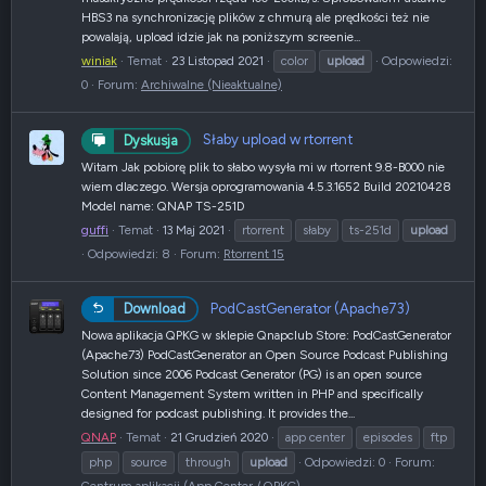
HBS3 na synchronizację plików z chmurą ale prędkości też nie
powalają, upload idzie jak na poniższym screenie...
winiak
Temat
23 Listopad 2021
color
upload
Odpowiedzi:
0
Forum:
Archiwalne (Nieaktualne)
Słaby upload w rtorrent
Dyskusja
Witam Jak pobiorę plik to słabo wysyła mi w rtorrent 9.8-B000 nie
wiem dlaczego. Wersja oprogramowania 4.5.3.1652 Build 20210428
Model name: QNAP TS-251D
guffi
Temat
13 Maj 2021
rtorrent
słaby
ts-251d
upload
Odpowiedzi: 8
Forum:
Rtorrent 15
PodCastGenerator (Apache73)
Download
Nowa aplikacja QPKG w sklepie Qnapclub Store: PodCastGenerator
(Apache73) PodCastGenerator an Open Source Podcast Publishing
Solution since 2006 Podcast Generator (PG) is an open source
Content Management System written in PHP and specifically
designed for podcast publishing. It provides the...
QNAP
Temat
21 Grudzień 2020
app center
episodes
ftp
php
source
through
upload
Odpowiedzi: 0
Forum: