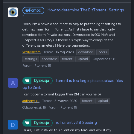
How to determine The BitTorrent- Settings
Pomoc
?
Hello, i'm a newbie and it not so easy to put the right settings to
get maximum form rTorrent... As first i have to say that i only
download form Private trackers... Downspeed is 900 Mo/s and
upspeed is 600 Mo/s is theere a simple way to compute the
different parameters ? Here the parameters...
WallyDream
Temat
16 Maj 2020
download
peers
settings
speedtest
torrent
upload
Odpowiedzi: 8
Forum:
Rtorrent 15
torrent is too large. please upload files
Dyskusja
A
up to 2mib
i can't open a torrent bigger than 2M can you help?
anthony xu
Temat
5 Marzec 2020
torrent
upload
Odpowiedzi: 16
Forum:
Rtorrent 15
ruTorrent v3.8 Seeding
Dyskusja
D
Hi All, Just installed this client on my NAS and whilst my