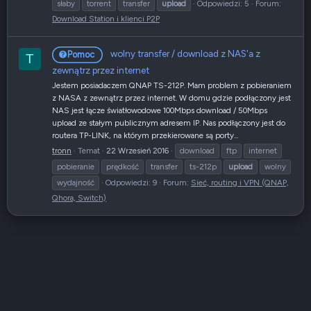
słaby
torrent
transfer
upload
Odpowiedzi: 5
Forum:
Download Station i klienci P2P
wolny transfer / download z NAS'a z
Pomoc
T
zewnątrz przez internet
Jestem posiadaczem QNAP TS-212P. Mam problem z pobieraniem
z NASA z zewnątrz przez internet. W domu gdzie podłączony jest
NAS jest łącze światłowodowe 100Mbps download / 50Mbps
upload ze stałym publicznym adresem IP. Nas podłączony jest do
routera TP-LINK, na którym przekierowane są porty...
tronn
Temat
22 Wrzesień 2016
download
ftp
internet
pobieranie
prędkość
transfer
ts-212p
upload
wolny
wydajność
Odpowiedzi: 9
Forum:
Sieć, routing i VPN (QNAP,
Qhora, Switch)