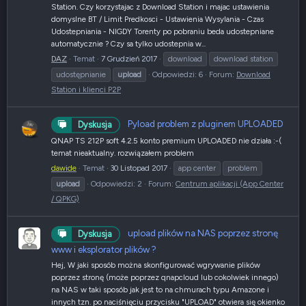
Station. Czy korzystajac z Download Station i majac ustawienia
domyslne BT / Limit Predkosci - Ustawienia Wysylania - Czas
Udostepniania - NIGDY Torenty po pobraniu beda udostepniane
automatycznie ? Czy sa tylko udostepnia w...
DAZ
Temat
7 Grudzień 2017
download
download station
udostępnianie
upload
Odpowiedzi: 6
Forum:
Download
Station i klienci P2P
Pyload problem z pluginem UPLOADED
Dyskusja
QNAP TS 212P soft 4.2.5 konto premium UPLOADED nie działa :-(
temat nieaktualny. rozwiązałem problem
dawide
Temat
30 Listopad 2017
app center
problem
upload
Odpowiedzi: 2
Forum:
Centrum aplikacji (App Center
/ QPKG)
upload plików na NAS poprzez stronę
Dyskusja
www i eksplorator plików ?
Hej, W jaki sposób można skonfigurować wgrywanie plików
poprzez stronę (może poprzez qnapcloud lub cokolwiek innego)
na NAS w taki sposób jak jest to na chmurach typu Amazone i
innych tzn. po naciśnięciu przycisku "UPLOAD" otwiera się okienko