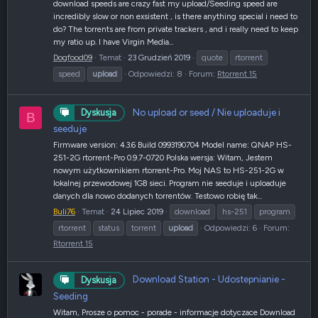
download speeds are crazy fast my upload/Seeding speed are
incredibly slow or non exsistent , is there anything special i need to
do? The torrents are from private trackers , and i really need to keep
my ratio up. I have Virgin Media...
Dogfood09
Temat
23 Grudzień 2019
quote
rtorrent
speed
upload
Odpowiedzi: 8
Forum:
Rtorrent 15
No upload or seed / Nie uploaduje i
Dyskusja
B
seeduje
Firmware version: 4.3.6 Build 0993190704 Model name: QNAP HS-
251-2G rtorrent-Pro 0.9.7-0720 Polska wersja: Witam, Jestem
nowym użytkownikiem rtorrent-Pro. Moj NAS to HS-251-2G w
lokalnej przewodowej 1GB sieci. Program nie seeduje i uploaduje
danych dla nowo dodanych torrentów. Testowo robię tak...
Buli76
Temat
24 Lipiec 2019
download
hs-251
program
rtorrent
status
torrent
upload
Odpowiedzi: 6
Forum:
Rtorrent 15
Download Station - Udostepnianie -
Dyskusja
Seeding
Witam, Prosze o pomoc - porade - informacje dotyczace Download