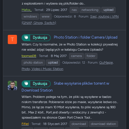
z exploratorem i wybiera się plik/folder do...
Mafox_
Temat
29 Lipiec 2017
nas
networking
upload
windows
www
Odpowiedzi: 8
Forum:
Sieć, routing i VPN
(QNAP, Qhora, Switch)
Photo Station i folder Camera Upload
Dyskusja
T
Witam. Czy to normalne, że w Photo Station w kolekcji prywatnej
nie widać zdjęć będących w katalogu Camera Uploads?
toomas08
Temat
8 Maj 2017
camera
folder
photo station
upload
Odpowiedzi: 12
Forum:
QuMagie,
Photo, Video i Music Station
Słabe wysyłanie plików torrent w
Dyskusja
Download Station
Witam. Problem polega na tym, że pliki są wysyłane w badzo
niskim transferze. Pobieranie idzie po maxie, wysyłanie ledwo co...
Mimo, że łącze mam 10 Mbit wysyłania, to pliki wysyłane są 900
bit... Max 2 kbit... Port jest otwarty i widoczny z zewnątrz -
sprawdzałem na stronce Open Port Check Tool...
Fifiel
Temat
18 Styczeń 2017
download
download station