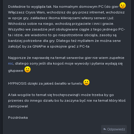
Dokładnie to wygląda tak. Na normalnym domowym PC (do gier
Włączasz Crysis Wars, wchodzisz do gry przez intrernet, wchodzisz
w opcje gry, zakładasz ilkoma kliknięciami własny serwer i już.
Wchodzsz sobie na niego, wchodzą przyjaciele i inni i gracie.
Wszystko we zasadzie jest obsługiwane ciągle z tego jednego PC-
ta i idzie, ale wiadomo to go niepotrzebnie obciąża, zasoby są
bardziej potrzebne dla gry. Dlatego też myślałem że można serw
założyć by za QNAPie a spokojnie grać z PC-ta
Najgorsze że naprawdę na temat serwerów gier nie wiem zupełnie
nic
, dlatego sorry jeśli dla kogoś moje wywody i pytania wydają się
głupawe
HYPNOSIS dzięki za jakieś światło w tunelu
A tak wogóle to temat się trochęrozwinął i może trzeba by go
przenies do innego działu bo tu zaczyna być nie na temat który ktoś
zainicjował.
Pozdrówka
Odpowiedz