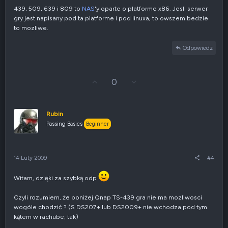
e
439, 509, 639 i 809 to
NAS
'y oparte o platforme x86. Jesli serwer
g
gry jest napisany pod ta platforme i pod linuxa, to owszem bedzie
a
t
to mozliwe.
y
w
Odpowiedz
n
e
G
Z
0
ł
g
o
ł
s
o
u
s
Rubin
j
z
Passing Basics
Beginner
w
e
g
n
ó
i
r
e
14 Luty 2009
#4
ę
n
e
g
Witam, dzięki za szybką odp
a
t
Czyli rozumiem, że poniżej Qnap TS-439 gra nie ma mozliwosci
y
wogóle chodzić ? (S DS207+ lub DS2009+ nie wchodza pod tym
w
kątem w rachube, tak)
n
e