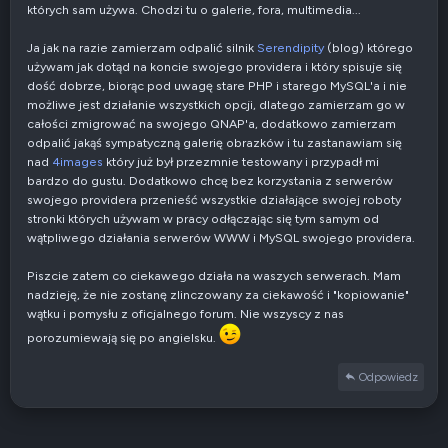
których sam używa. Chodzi tu o galerie, fora, multimedia...
Ja jak na razie zamierzam odpalić silnik
Serendipity
(blog) którego
używam jak dotąd na koncie swojego providera i który spisuje się
dość dobrze, biorąc pod uwagę stare PHP i starego MySQL'a i nie
możliwe jest działanie wszystkich opcji, dlatego zamierzam go w
całości zmigrować na swojego QNAP'a, dodatkowo zamierzam
odpalić jakąś sympatyczną galerię obrazków i tu zastanawiam się
nad
4images
który już był przezmnie testowany i przypadł mi
bardzo do gustu. Dodatkowo chcę bez korzystania z serwerów
swojego providera przenieść wszystkie działające swojej roboty
stronki których używam w pracy odłączając się tym samym od
wątpliwego działania serwerów WWW i MySQL swojego providera.
Piszcie zatem co ciekawego działa na waszych serwerach. Mam
nadzieję, że nie zostanę zlinczowany za ciekawość i "kopiowanie"
wątku i pomysłu z oficjalnego forum. Nie wszyscy z nas
porozumiewają się po angielsku.
Odpowiedz