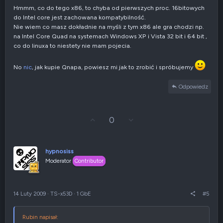
Hmmm, co do tego x86, to chyba od pierwszych proc. 16bitowych
do Intel core jest zachowana kompatybilność.
Nie wiem co masz dokładnie na myśli z tym x86 ale gra chodzi np.
na Intel Core Quad na systemach Windows XP i Vista 32 bit i 64 bit ,
co do linuxa to niestety nie mam pojecia.
No
nic
, jak kupie Qnapa, powiesz mi jak to zrobić i spróbujemy
Odpowiedz
G
Z
0
ł
g
o
ł
s
o
u
s
hypnosiss
j
z
Moderator
Contributor
w
e
g
n
ó
i
r
e
14 Luty 2009
·
TS-x53D
·
1 GbE
#5
ę
n
e
g
Rubin napisał:
a