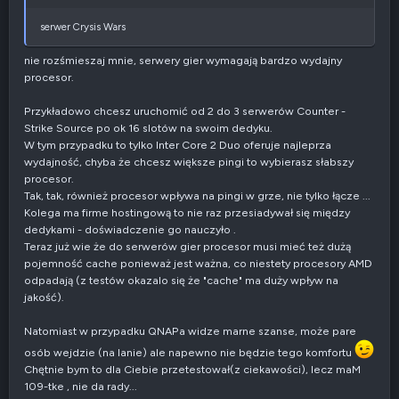
t
y
serwer Crysis Wars
w
n
nie rozśmieszaj mnie, serwery gier wymagają bardzo wydajny
e
procesor.
Przykładowo chcesz uruchomić od 2 do 3 serwerów Counter -
Strike Source po ok 16 slotów na swoim dedyku.
W tym przypadku to tylko Inter Core 2 Duo oferuje najleprza
wydajność, chyba że chcesz większe pingi to wybierasz słabszy
procesor.
Tak, tak, również procesor wpływa na pingi w grze, nie tylko łącze ...
Kolega ma firme hostingową to nie raz przesiadywał się między
dedykami - doświadczenie go nauczyło .
Teraz już wie że do serwerów gier procesor musi mieć też dużą
pojemność cache ponieważ jest ważna, co niestety procesory AMD
odpadają (z testów okazalo się że "cache" ma duży wpływ na
jakość).
Natomiast w przypadku QNAPa widze marne szanse, może pare
osób wejdzie (na lanie) ale napewno nie będzie tego komfortu
Chętnie bym to dla Ciebie przetestował(z ciekawości), lecz maM
109-tke , nie da rady...