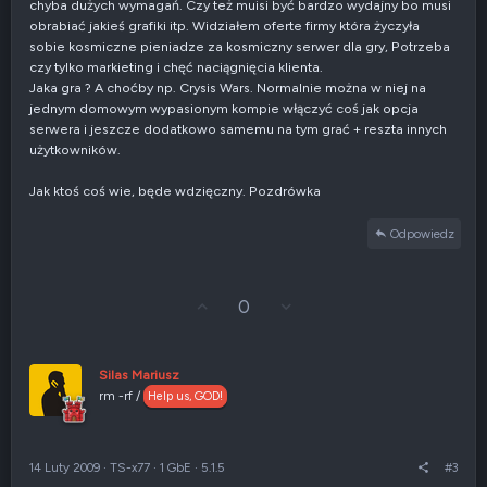
chyba dużych wymagań. Czy też muisi być bardzo wydajny bo musi
obrabiać jakieś grafiki itp. Widziałem oferte firmy która życzyła
sobie kosmiczne pieniadze za kosmiczny serwer dla gry, Potrzeba
czy tylko markieting i chęć naciągnięcia klienta.
Jaka gra ? A choćby np. Crysis Wars. Normalnie można w niej na
jednym domowym wypasionym kompie włączyć coś jak opcja
serwera i jeszcze dodatkowo samemu na tym grać + reszta innych
użytkowników.
Jak ktoś coś wie, będe wdzięczny. Pozdrówka
Odpowiedz
G
Z
0
ł
g
o
ł
s
o
u
s
Silas Mariusz
j
z
rm -rf /
Help us, GOD!
w
e
g
n
ó
i
r
e
14 Luty 2009
·
TS-x77
·
1 GbE
·
5.1.5
#3
ę
n