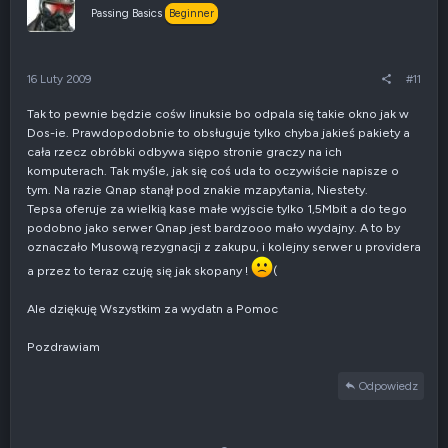
j
z
Passing Basics
Beginner
w
e
g
n
ó
i
r
e
16 Luty 2009
#11
ę
n
e
Tak to pewnie będzie cośw linuksie bo odpala się takie okno jak w
g
Dos-ie. Prawdopodobnie to obsługuje tylko chyba jakieś pakiety a
a
t
cała rzecz obróbki odbywa siępo stronie graczy na ich
y
komputerach. Tak myśle, jak się coś uda to oczywiście napisze o
w
tym. Na razie Qnap stanął pod znakie mzapytania, Niestety.
n
Tepsa oferuje za wielkią kase małe wyjscie tylko 1,5Mbit a do tego
e
podobno jako serwer Qnap jest bardzooo mało wydajny. A to by
oznaczało Musową rezygnacji z zakupu, i kolejny serwer u providera
a przez to teraz czuję się jak skopany !
(
Ale dziękuję Wszystkim za wydatn a Pomoc
Pozdrawiam
Odpowiedz