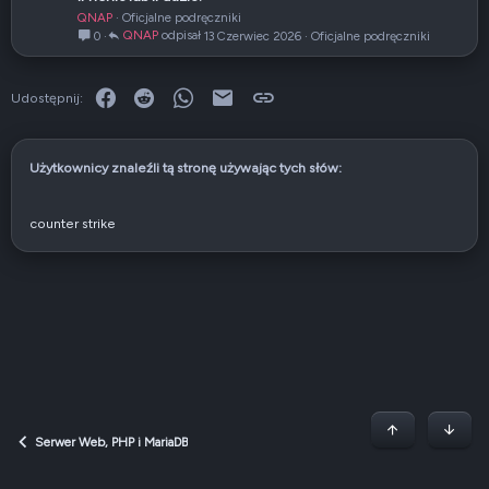
y
QNAP
Oficjalne podręczniki
k
QNAP
13 Czerwiec 2026
Oficjalne podręczniki
0
u
ł
Facebook
Reddit
WhatsApp
E-mail
Link
Udostępnij:
Użytkownicy znaleźli tą stronę używając tych słów:
counter strike
Początek stron
Dół
Serwer Web, PHP i MariaDB