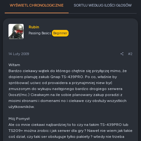
WYŚWIETL CHRONOLOGICZNIE
SORTUJ WEDŁUG ILOŚCI GŁOSÓW
Rubin
Passing Basics
Beginner
14 Luty 2009
#2
Witam
Bardzo ciekawy wątek do którego chętnie się przyłączę mimo, że
dopiero planuję zakub Qnap TS-439PRO. Po co, właśnie by
spróbować uciwc od provaidera a przynajmniej niew być
zmuszonym do wykupu następnego bardzo drogiego serwera
(koszt/mc.) Cieakwym na ile sobie planowany zakup poradzi z
mioimi stronami i domenami no i ciekawe czy obsłuży wszystkich
użytkowników.
Mój Pomysł:
Ale co mnie ciekawi najbardziej to to czy na takim TS-439PRO lub
TS209+ można zrobic i jak serwer dla gry ? Nawet nie wiem jak takie
coś dział, czy taki ser obsługuje tylko pakiety ? wtedy nie trzeba