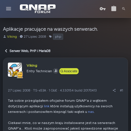
Aplikacje pracujące na waszych serwerach.
A
o
T
Viking
27 Lipiec 2008
php
u
d
a
t
:
g
Serwer Web, PHP i MariaDB
o
i
r
t
Viking
e
Entry Technician
Q Associate
m
a
t
u
27 Lipiec 2008
·
TS-x53A
·
1 GbE
·
4.3.3.0154 build 20170413
#1
Tak sobie przeglądałem oficjalne forum QNAP'a z wątkiem
dotyczącym aplikacji
link
które instalują użytkownicy na swoich
serwerach i postanowiłem klepnąć taki wątek u
nas
.
Ciekawi mnie, co w naszym kraju instalowane jest na serwerach
QNAP'a... Ktoś może zaproponować jakieś sprawdzone aplikacje