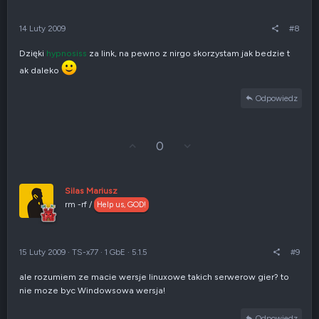
g
n
ó
i
r
e
14 Luty 2009
#8
ę
n
e
Dzięki
hypnosiss
za link, na pewno z nirgo skorzystam jak bedzie t
g
a
ak daleko
t
y
Odpowiedz
w
n
e
G
Z
0
ł
g
o
ł
s
o
u
s
Silas Mariusz
j
z
rm -rf /
Help us, GOD!
w
e
g
n
ó
i
r
e
15 Luty 2009
·
TS-x77
·
1 GbE
·
5.1.5
#9
ę
n
e
ale rozumiem ze macie wersje linuxowe takich serwerow gier? to
g
nie moze byc Windowsowa wersja!
a
t
y
Odpowiedz