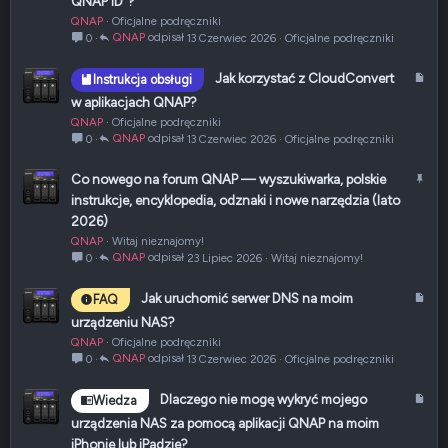
QNAP ID"?
y
QNAP
Oficjalne podręczniki
k
QNAP
13 Czerwiec 2026
Oficjalne podręczniki
0
u
ł
A
Jak korzystać z CloudConvert
Instrukcja obsługi
r
w aplikacjach QNAP?
t
QNAP
Oficjalne podręczniki
y
QNAP
13 Czerwiec 2026
Oficjalne podręczniki
0
k
u
P
Co nowego na forum QNAP — wyszukiwarka, polskie
ł
r
instrukcje, encyklopedia, odznaki i nowe narzędzia (lato
z
2026)
y
QNAP
Witaj nieznajomy!
p
QNAP
23 Lipiec 2026
Witaj nieznajomy!
0
i
ę
A
Jak uruchomić serwer DNS na moim
FAQ
t
r
urządzeniu NAS?
y
t
QNAP
Oficjalne podręczniki
y
QNAP
13 Czerwiec 2026
Oficjalne podręczniki
0
k
u
A
Dlaczego nie mogę wykryć mojego
Wiedza
ł
r
urządzenia NAS za pomocą aplikacji QNAP na moim
t
iPhonie lub iPadzie?