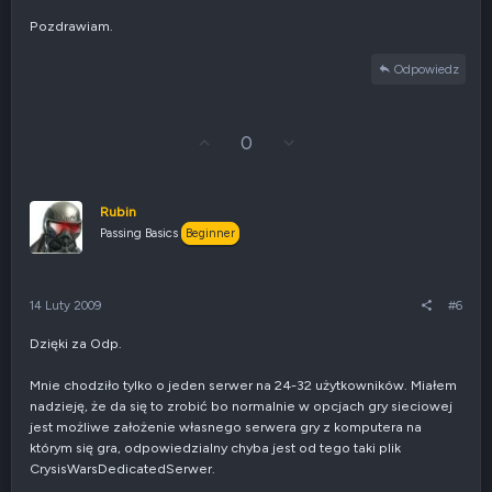
Pozdrawiam.
Odpowiedz
G
Z
0
ł
g
o
ł
s
o
u
s
Rubin
j
z
Passing Basics
Beginner
w
e
g
n
ó
i
r
e
14 Luty 2009
#6
ę
n
e
Dzięki za Odp.
g
a
t
Mnie chodziło tylko o jeden serwer na 24-32 użytkowników. Miałem
y
nadzieję, że da się to zrobić bo normalnie w opcjach gry sieciowej
w
jest możliwe założenie własnego serwera gry z komputera na
n
którym się gra, odpowiedzialny chyba jest od tego taki plik
e
CrysisWarsDedicatedSerwer.