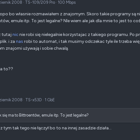
ziernik 2008
·
TS-109/209 Pro
·
100 Mbps
opo bo własnie rozmawiałem z znajomym. Skoro takie programy są ni
ntów, emule itp. To jest legalne? NIe wiem ale jak dla mnie to jest to c
ż tutaj
nic
nie robi się nielegalnie korzystajac z takiego programu. Po p
plik. i za
nas
robi to automat, i tak musimy odczekac tyle ile trzeba wi
em znajomi używają i sobie chwalą.
a to??
ziernik 2008
·
TS-x53D
·
1 GbE
k się ma to Bittroentów, emule itp. To jest legalne?
z tym tak tego nie łączył bo to na innej zasadzie działa...