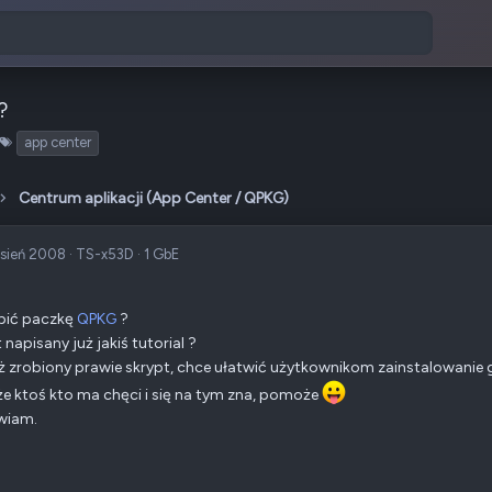
?
T
app center
a
g
Centrum aplikacji (App Center / QPKG)
i
sień 2008
·
TS-x53D
·
1 GbE
bić paczkę
QPKG
?
 napisany już jakiś tutorial ?
 zrobiony prawie skrypt, chce ułatwić użytkownikom zainstalowanie go
e ktoś kto ma chęci i się na tym zna, pomoże
wiam.