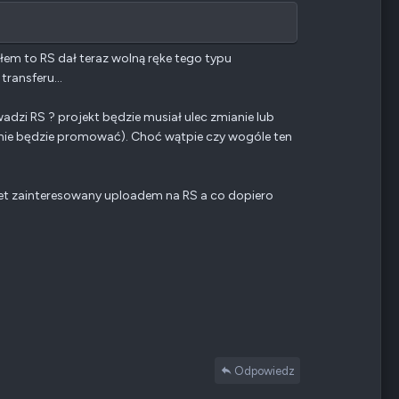
o
g
s
ó
z
r
ałem to RS dał teraz wolną ręke tego typu
e
ę
n
ransferu...
i
e
adzi RS ? projekt będzie musiał ulec zmianie lub
n
 nie będzie promować). Choć wątpie czy wogóle ten
e
g
a
wet zainteresowany uploadem na RS a co dopiero
t
y
w
n
e
Odpowiedz