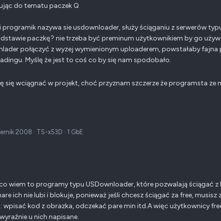
ując do tematu paczek Q
ki programik nazywa sie usdownloader, służy ściąganiu z serwerów typu 
dstawie paczkę? nie trzeba być preminum użytkownikiem by go używa
ader połączyć z wyzej wymienionym uploaderem, powstałaby fajna p
dingu. Myślę że jest to coś co by się nam spodobało.
 się wciągnać w projekt, choć przyznam szczerze że programsta ze 
iernik 2008
·
TS-x53D
·
1 GbE
co wiem to programy typu USDownloader, które pozwalają ściągać z RS
are ich nie lubi i blokuje, ponieważ jeśli chcesz ściągać za free, musisz
p: wpisać kod z obrazka, odczekać pare min itd.A więc użytkownicy f
 wyraźnie u nich napisane.