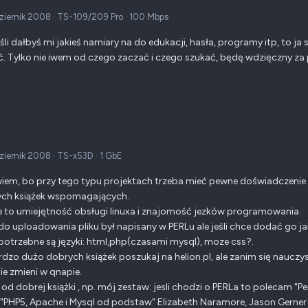
ziernik 2008
·
TS-109/209 Pro
·
100 Mbps
eśli dałbyś mi jakieś namiary na do edukacji, hasła, programy itp, to 
. Tylko nie iwem od czego zaczać i czego szukać, będę wdzięczny za 
ziernik 2008
·
TS-x53D
·
1 GbE
wiem, bo przy tego typu projektach trzeba mieć pewne doświadczenie
ych książek wspomagających.
 to umiejętność obsługi linuxa i znajomość jezków programowania.
do uploadowania pliku był napisany w PERLu ale jeśli chce dodać go j
 potrzebne są języki: html,php(czasami mysql), moze css?.
rdzo dużo dobrych książek poszukaj na helion.pl, ale zanim się naucz
nie zmieni w qnapie.
 od dobrej książki , np. mój zestaw: jesli chodzi o PERLa to polecam "
 "PHP5, Apache i Mysql od podstaw" Elizabeth Naramore, Jason Gerner i 