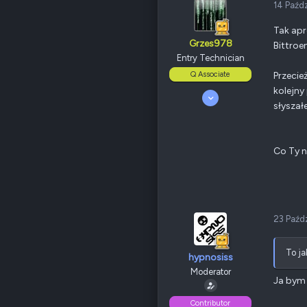
85
14 Paźd
Odznaki
20
Bielsko Biała
Tak apr
www.planetagor.pl
Grzes978
Bittroe
QNAP
TS-109/209 Pro
Entry Technician
Ethernet
100 Mbps
Q Associate
Przecie
kolejny 
20 Maj 2008
słyszał
Poz.
1
69
1
85
Odznaki
20
Co Ty n
Bielsko Biała
www.planetagor.pl
QNAP
TS-109/209 Pro
Ethernet
100 Mbps
23 Paźd
Poz.
1
To ja
hypnosiss
Moderator
Ja bym 
Contributor