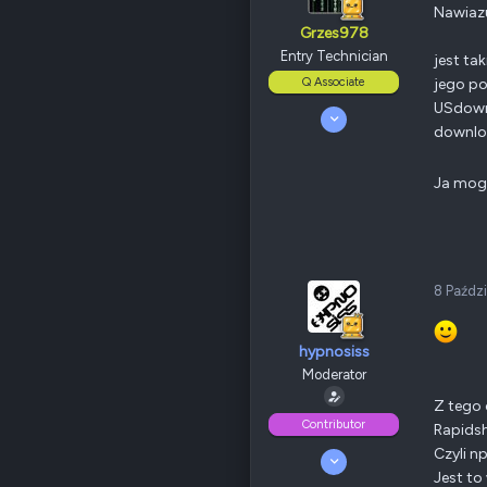
Nawiaz
Grzes978
Entry Technician
jest ta
Q Associate
jego po
USdownl
20 Maj 2008
downloa
69
1
85
Ja mogę
Odznaki
20
Bielsko Biała
www.planetagor.pl
QNAP
TS-109/209 Pro
Ethernet
100 Mbps
8 Paźdz
Poz.
1
hypnosiss
Moderator
Z tego 
Contributor
Rapidsh
Czyli n
6 Lipiec 2008
301
Jest to