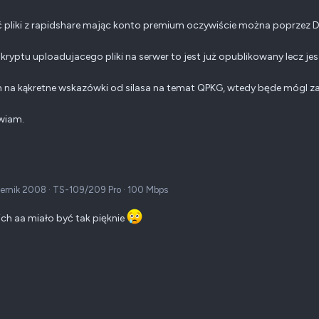
 pliki z rapidshare mając konto premium oczywiście można poprzez 
kryptu uploadujacego pliki na serwer to jest już opublikowany lecz je
na kąkretne wskazówki od silasa na temat QPKG, wtedy będe mógl za
wiam.
iernik 2008
·
TS-109/209 Pro
·
100 Mbps
ich aa miało być tak pięknie