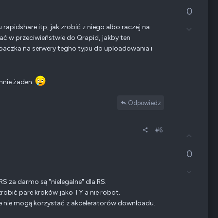
ł
t
0
o
y
s
w
rapidshare itp, jak zrobić z niego albo raczej na
Z
u
n
g
ć w przeciwieństwie do Qrapid, jakby ten
j
e
ł
w
aczka na serwery tegho typu do uploadowania i
o
g
s
ó
z
r
mnie żaden.
e
ę
n
i
Odpowiedz
e
n
e
#6
G
g
ł
a
0
o
t
s
y
Z
u
w
g
j
 za darmo są "nielegalne" dla RS.
n
ł
w
 zrobić pare kroków jako TY a nie robot.
e
o
g
ree nie mogą korzystać z akceleratorów downloadu.
s
ó
z