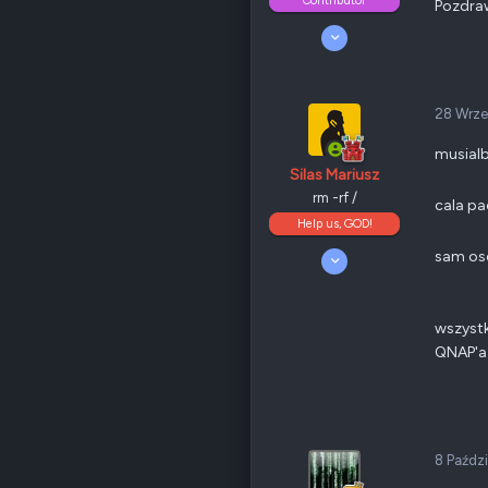
Contributor
Pozdra
Poz.
6
6 Lipiec 2008
301
31
175
Odznaki
56
28 Wrze
Polska, Wrocław
QNAP
TS-x53D
musialb
Ethernet
1 GbE
Silas Mariusz
rm -rf /
cala pa
Help us, GOD!
Poz.
3
sam os
5 Kwiecień 2008
10 189
4 699
405
wszystk
Odznaki
205
QNAP'a.
Nowy Sącz
forum.qnap.net.pl
QNAP
TS-x77
Ethernet
1 GbE
8 Paźdz
Poz.
6