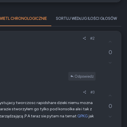
WIETL CHRONOLOGICZNIE
SORTUJ WEDŁUG ILOŚCI GŁOSÓW
#2
G
ł
0
o
s
Z
u
g
j
ł
w
Odpowiedz
o
g
s
ó
z
r
#3
e
G
ę
n
ł
rzystujacy tworczosc rapidshare dzieki niemu mozna
i
0
o
arazie stworzyłem go tylko pod konsolke ale i tak z
e
s
Z
n
arządzającą ;P A teraz sie pytam na temat
QPKG
jak
u
g
e
j