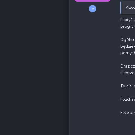
6 Lipiec 2008
Przec
301
31
Kiedyś 
175
program
Odznaki
56
Polska, Wrocław
Ogólnie
QNAP
TS-x53D
Ethernet
1 GbE
będzie 
pomysł
Poz.
3
Oraz cz
uleprz
To nie j
Pozdra
P.S Sor