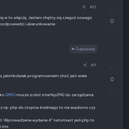
#10
G
ł
ja się w to włączę. Jestem chętny się czegoś nowego
0
o
podpowiedzi i ukierunkowanie.
s
Z
u
g
j
ł
w
o
g
Odpowiedz
s
ó
z
r
e
ę
#11
G
n
ł
i
 z jakimkolwiek programowniem choć jest wiele
0
o
e
s
n
Z
u
e
g
ako
QPKG
musze zrobić interfejs(PA) do zarządzania
j
g
ł
w
a
o
g
t
ysz np: php do stopnia średniego to nie wiadomo czy
s
ó
y
z
r
w
Perl. Wprowadzenie wydanie 4" natomiast jesli php to
e
ę
n
inni .
n