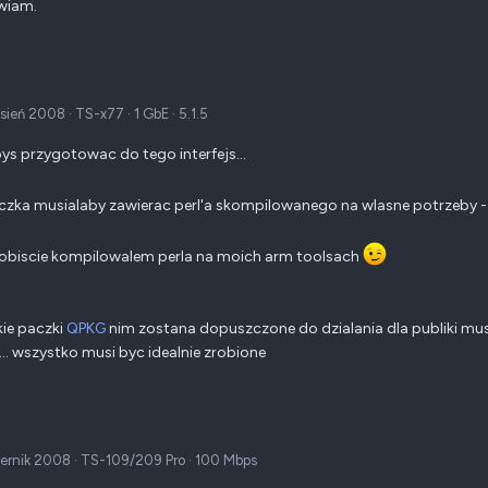
wiam.
sień 2008
·
TS-x77
·
1 GbE
·
5.1.5
ys przygotowac do tego interfejs...
czka musialaby zawierac perl'a skompilowanego na wlasne potrzeby - 
obiscie kompilowalem perla na moich arm toolsach
ie paczki
QPKG
nim zostana dopuszczone do dzialania dla publiki mus
.. wszystko musi byc idealnie zrobione
iernik 2008
·
TS-109/209 Pro
·
100 Mbps