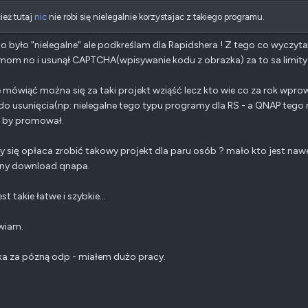
ież tutaj
nic
nie robi się nielegalnie korzystajac z takiego programu.
to było "nielegalne" ale podkreślam dla Rapidshera ! Z tego co wyczyt
om no i usunął CAPTCHA(wpisywanie kodu z obrazka) za to sa limity t
 mówiąć można się za taki projekt wziąść lecz kto wie co za rok wprow
do usunięcia(np: nielegalne tego typu programy dla RS - a QNAP tego
 by promował.
y się opłaca zrobić takowy projekt dla paru osób ? mało kto jest na
ony download qnapa.
est takie łatwe i szybkie...
wiam.
ka za pózną odp - miałem dużo pracy.