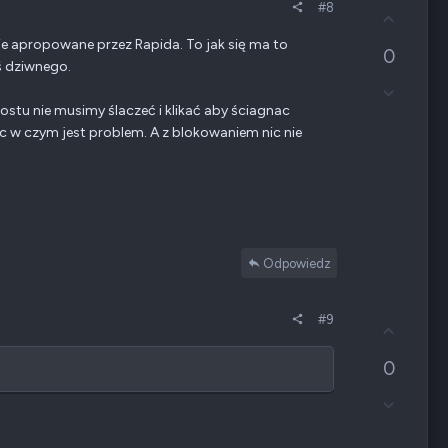
r
#8
e
G
ę
n
ł
e apropowane przez Rapida. To jak się ma to
i
0
o
oś dziwnego.
e
s
Z
n
u
g
e
rostu nie musimy ślaczeć i klikać aby ściagnac
j
ł
g
w
ęc w czym jest problem. A z blokowaniem nic nie
o
a
g
s
t
ó
z
y
r
e
w
ę
n
n
i
e
e
Odpowiedz
n
e
g
#9
G
a
ł
t
0
o
y
s
w
Z
u
n
g
j
e
ł
w