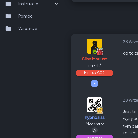
Odznaki
56
Instrukcje
Polska, Wrocław
QNAP
TS-x53D
QTS 5.2.x
Pomoc
Ethernet
1 GbE
QuTS hero h6.0.x
Wsparcie
Poz.
3
QuMagie
28 Wrze
Hybrid Backup Sync
co to za
Silas Mariusz
Qfile Pro
rm -rf /
Help us, GOD!
HA Manager
5 Kwiecień 2008
10 189
QuWAN
4 699
405
28 Wrze
QuRouter
Odznaki
205
Nowy Sącz
Jest to
QSS
forum.qnap.net.pl
hypnosiss
wysylac
QNAP
TS-x77
Moderator
tym ba
Ethernet
1 GbE
to tam 