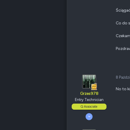
31
175
Ściągać
Odznaki
56
Polska, Wrocław
Co do s
QNAP
TS-x53D
Ethernet
1 GbE
Czekam 
Poz.
3
Pozdra
8 Paźdz
No to k
Grzes978
Entry Technician
Q Associate
20 Maj 2008
69
1