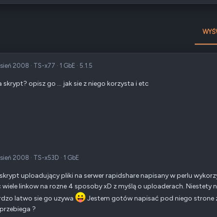
WYŚ
sień 2008
·
TS-x77
·
1 GbE
·
5.1.5
 skrypt? opisz go ... jak sie z niego korzysta i etc
sień 2008
·
TS-x53D
·
1 GbE
 skrypt uploadujący pliki na serwer rapidshare napisany w perlu wyko
 wiele linkow na rozne 4 sposoby xD z myślą o uploaderach. Niestety n
rdzo latwo sie go uzywa
Jestem gotów napisać pod niego strone z
przebiega ?