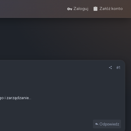
Zaloguj
Załóż konto
#1
 i zarządzanie...
Odpowiedz