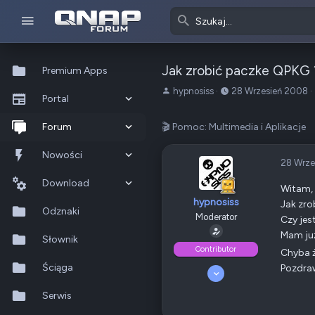
Jak zrobić paczke QPKG 
Premium Apps
A
o
hypnosiss
28 Wrzesień 2008
Portal
u
d
t
:
Co nowego?
Forum
🎬 Pomoc: Multimedia i Aplikacje
o
r
Ostatnia aktywność
Nowe posty
Nowości
t
28 Wrze
e
Popularne
Nowe posty
Download
m
Witam,
hypnosiss
a
Jak zro
Szukaj na forum
Wszystkie posty
Szukaj zasobów
Odznaki
t
Moderator
Czy jest
u
Mam już
Nowe zasoby
Słownik
Contributor
Chyba ż
Ostatnia aktywność
Ściąga
Pozdra
6 Lipiec 2008
301
Serwis
31
175