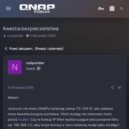
Kwestia bezpieczeństwa
A
o
nullpointer
13 Wrzesień 2008
u
d
t
:
Przed zakupem... (Porady i dylematy)
o
r
t
nullpointer
N
e
Guest
m
a
t
u
13 Wrzesień 2008
#1
Witam
Jeszcze nie mam QNAPa (planuję zakup TS-109 II), ale ciekawi
mnie kwestia bezpieczeństwa. Otóż dostęp do Internetu mam
przez
router
. Czy w funkcji IP filter wystarczające jest podanie filtru
np. 192.168.1.0, aby moje kompy z sieci lokalnej miały tylko dostęp?