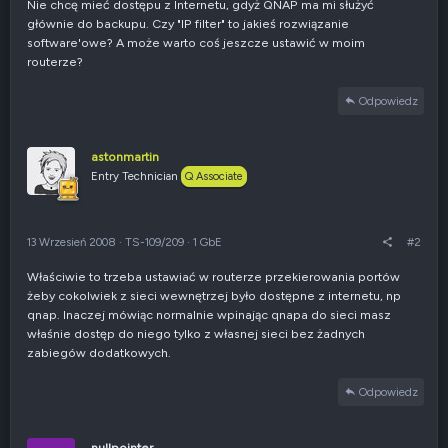
Nie chcę mieć dostępu z Internetu, gdyż QNAP ma mi służyć
głównie do backupu. Czy "IP filter" to jakieś rozwiązanie
software'owe? A może warto coś jeszcze ustawić w moim
routerze?
Odpowiedz
astonmartin
Entry Technician
Q Associate
13 Wrzesień 2008
·
TS-109/209
·
1 GbE
#2
Właściwie to trzeba ustawiać w routerze przekierowania portów
żeby cokolwiek z sieci wewnętrzej było dostępne z internetu, np
qnap. Inaczej mówiąc normalnie wpinając qnapa do sieci masz
właśnie dostęp do niego tylko z własnej sieci bez żadnych
zabiegów dodatkowych.
Odpowiedz
nullpointer