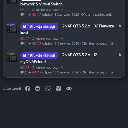
ł
r
Network & Virtual Switch
t
QNAP
Oficjalne podręczniki
y
QNAP
13 Czerwiec 2026
Oficjalne podręczniki
0
k
u
A
QNAP QTS 5.2.x – 02 Pierwsze
Instrukcja obsługi
ł
r
kroki
t
QNAP
Oficjalne podręczniki
y
QNAP
16 Czerwiec 2026
Oficjalne podręczniki
0
k
u
A
QNAP QTS 5.2.x – 12
Instrukcja obsługi
ł
r
myQNAPcloud
t
QNAP
Oficjalne podręczniki
y
QNAP
16 Czerwiec 2026
Oficjalne podręczniki
0
k
u
ł
Facebook
Reddit
WhatsApp
E-mail
Link
Udostępnij: