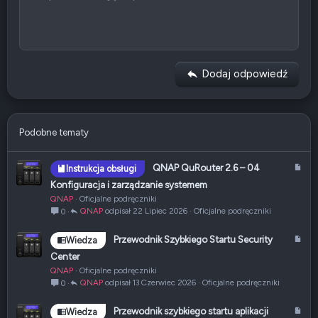
10
Usuń szkic
Book Antiqua
Wyrównaj do środka
Nagłówek 1
Wstaw listę
12
Courier New
Wyrównaj do prawej
Wcięcie tekstu
Nagłówek 2
Georgia
15
Wyjustuj tekst
Usuń wcięcie
Nagłówek 3
Dodaj odpowiedź
18
Tahoma
22
Times New Roman
26
Trebuchet MS
Podobne tematy
Verdana
A
QNAP QuRouter 2.6 – 04
Instrukcja obsługi
r
Konfiguracja i zarządzanie systemem
t
QNAP
Oficjalne podręczniki
y
QNAP
22 Lipiec 2026
Oficjalne podręczniki
0
k
u
A
Przewodnik Szybkiego Startu Security
Wiedza
ł
r
Center
t
QNAP
Oficjalne podręczniki
y
QNAP
13 Czerwiec 2026
Oficjalne podręczniki
0
k
u
A
Przewodnik szybkiego startu aplikacji
Wiedza