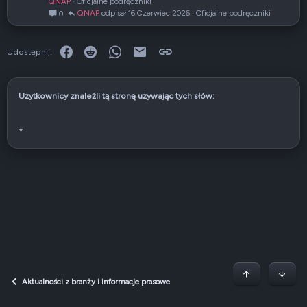
QNAP
Oficjalne podręczniki
y
QNAP
16 Czerwiec 2026
Oficjalne podręczniki
0
k
u
ł
Facebook
Reddit
WhatsApp
E-mail
Link
Udostępnij:
Użytkownicy znaleźli tą stronę używając tych słów:
*
Początek stron
Dół
Aktualności z branży i informacje prasowe