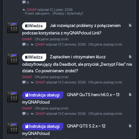
8
QNAP
21 Lipiec 2026
Przed zakupem... (Porady i dylematy)
A
Jak rozwiązać problemy z połączeniem
Wiedza
r
podczas korzystania z myQNAPcloud Link?
t
QNAP
Oficjalne podręczniki
y
QNAP
13 Czerwiec 2026
Oficjalne podręczniki
0
k
u
A
Zapłaciłem i otrzymałem klucz
Wiedza
ł
r
odszyfrowujący dla Deadbolt, ale przycisk „Decrypt Files” nie
t
działa. Co powinienem zrobić?
y
QNAP
Oficjalne podręczniki
k
QNAP
13 Czerwiec 2026
Oficjalne podręczniki
0
u
ł
A
QNAP QuTS hero h6.0.x – 13
Instrukcja obsługi
r
myQNAPcloud
t
QNAP
Oficjalne podręczniki
y
QNAP
13 Czerwiec 2026
Oficjalne podręczniki
0
k
u
A
QNAP QTS 5.2.x – 12
Instrukcja obsługi
ł
r
myQNAPcloud
t