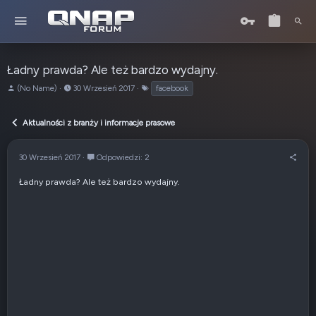
Ładny prawda? Ale też bardzo wydajny.
A
o
T
(No Name)
30 Wrzesień 2017
facebook
u
d
a
t
:
g
Aktualności z branży i informacje prasowe
o
i
r
t
30 Wrzesień 2017
Odpowiedzi: 2
e
m
Ładny prawda? Ale też bardzo wydajny.
a
t
u