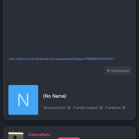
Link: https://www.facebook.com/qnappoland/videos/1799488580070201/
Odpowiedz
N
N
(No Name)
a
p
Wiadomości
0
Punkty reakcji
0
Punktów
0
i
s
a
n
SiewcaRyżu
e