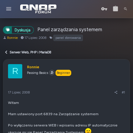
Panel zarządzania systemem
Dyskusja
A
o
T
Ronnie
17 Lipiec 2008
panel sterowania
u
d
a
t
:
g
Serwer Web, PHP i MariaDB
o
i
r
t
Ronnie
R
e
Passing Basics
Beginner
m
a
t
u
17 Lipiec 2008
#1
Witam
Mam ustawiony port 6839 na Zarządzanie systemem
Po wyłączeniu serwera WEB i wpisaniu adresu IP automatycznie
ukazuje mi się Panel Zarządzania Systemem