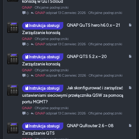
konsolą w QuTScloud
t
QNAP
Oficjalne podręczniki
y
QNAP
13 Czerwiec 2026
Oficjalne podręczniki
0
k
u
A
QNAP QuTS hero h6.0.x – 21
Instrukcja obsługi
ł
r
Zarządzanie konsolą
t
QNAP
Oficjalne podręczniki
y
QNAP
13 Czerwiec 2026
Oficjalne podręczniki
0
k
u
A
QNAP QTS 5.2.x – 20
Instrukcja obsługi
ł
r
Zarządzanie konsolą
t
QNAP
Oficjalne podręczniki
y
QNAP
16 Czerwiec 2026
Oficjalne podręczniki
0
k
u
A
Jak skonfigurować i zarządzać
Instrukcja obsługi
ł
r
ustawieniami sieciowymi przełącznika QSW za pomocą
t
portu MGMT?
y
QNAP
Oficjalne podręczniki
k
QNAP
13 Czerwiec 2026
Oficjalne podręczniki
0
u
ł
A
QNAP QuRouter 2.6 – 08
Instrukcja obsługi
r
Zarządzanie QTS
t