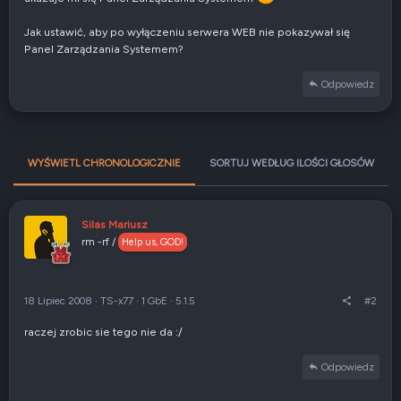
Jak ustawić, aby po wyłączeniu serwera WEB nie pokazywał się
Panel Zarządzania Systemem?
Odpowiedz
WYŚWIETL CHRONOLOGICZNIE
SORTUJ WEDŁUG ILOŚCI GŁOSÓW
Silas Mariusz
rm -rf /
Help us, GOD!
18 Lipiec 2008
·
TS-x77
·
1 GbE
·
5.1.5
#2
raczej zrobic sie tego nie da :/
Odpowiedz