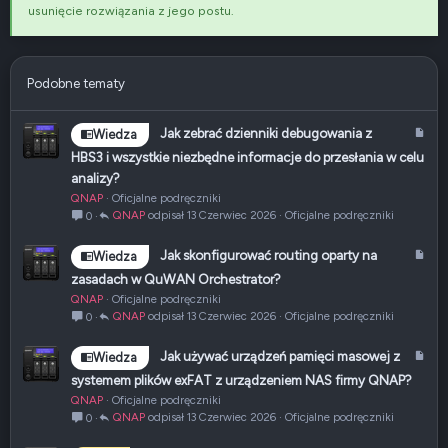
usunięcie rozwiązania z jego postu.
Podobne tematy
A
Jak zebrać dzienniki debugowania z
Wiedza
r
HBS3 i wszystkie niezbędne informacje do przesłania w celu
t
analizy?
y
QNAP
Oficjalne podręczniki
k
QNAP
13 Czerwiec 2026
Oficjalne podręczniki
0
u
ł
A
Jak skonfigurować routing oparty na
Wiedza
r
zasadach w QuWAN Orchestrator?
t
QNAP
Oficjalne podręczniki
y
QNAP
13 Czerwiec 2026
Oficjalne podręczniki
0
k
u
A
Jak używać urządzeń pamięci masowej z
Wiedza
ł
r
systemem plików exFAT z urządzeniem NAS firmy QNAP?
t
QNAP
Oficjalne podręczniki
y
QNAP
13 Czerwiec 2026
Oficjalne podręczniki
0
k