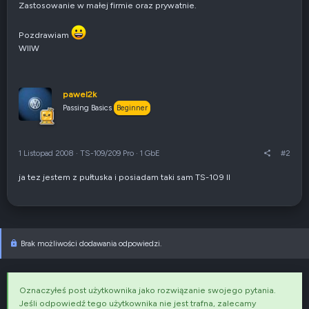
Zastosowanie w małej firmie oraz prywatnie.
Pozdrawiam
WIIW
pawel2k
Passing Basics
Beginner
1 Listopad 2008
·
TS-109/209 Pro
·
1 GbE
#2
ja tez jestem z pułtuska i posiadam taki sam TS-109 II
Brak możliwości dodawania odpowiedzi.
Oznaczyłeś post użytkownika
jako rozwiązanie swojego pytania.
Jeśli odpowiedź tego użytkownika nie jest trafna, zalecamy