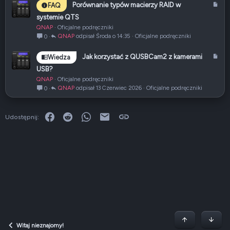
u
A
Porównanie typów macierzy RAID w
FAQ
ł
r
systemie QTS
t
QNAP
Oficjalne podręczniki
y
QNAP
Środa o 14:35
Oficjalne podręczniki
0
k
u
A
Jak korzystać z QUSBCam2 z kamerami
Wiedza
ł
r
USB?
t
QNAP
Oficjalne podręczniki
y
QNAP
13 Czerwiec 2026
Oficjalne podręczniki
0
k
u
ł
Facebook
Reddit
WhatsApp
E-mail
Link
Udostępnij:
Początek stron
Dół
Witaj nieznajomy!