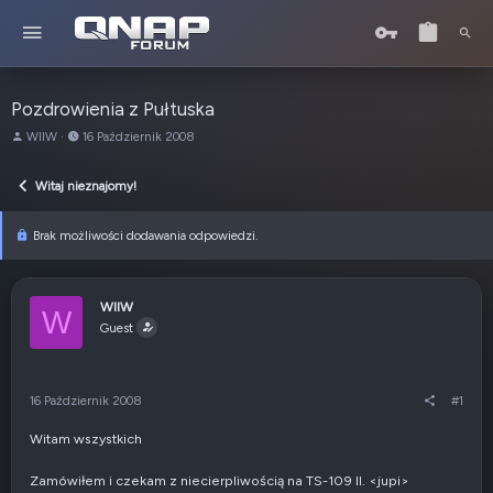
Pozdrowienia z Pułtuska
A
o
WIIW
16 Październik 2008
u
d
t
:
Witaj nieznajomy!
o
r
t
Brak możliwości dodawania odpowiedzi.
e
m
a
WIIW
W
t
Guest
u
16 Październik 2008
#1
Witam wszystkich
Zamówiłem i czekam z niecierpliwością na TS-109 II. <jupi>