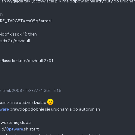
x.sh wygląda tak (oczywiście plik ma odpowiednie atrybuty do urucha
sh
RE_TARGET=cs05q3armel
`pidof kissdx`" ]; then
kissdx 2>/dev/null
n/kissdx -kd >/dev/null 2>&1
ziernik 2008
·
TS-x77
·
1 GbE
·
5.1.5
cie ze nie bedzie dzialac
ware
prawdopodobnie sie uruchamia po autorun.sh
wczesniej dodal:
t.d/
Optware
.sh start