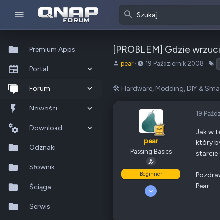
[PROBLEM] Gdzie wrzucić
Premium Apps
A
o
T
pear
19 Październik 2008
Portal
u
d
a
t
:
g
Co nowego?
Forum
🛠️ Hardware, Modding, DIY & Sm
o
i
r
Ostatnia aktywność
Nowe posty
Nowości
t
19 Paźd
e
Popularne
Nowe posty
Download
m
Jak w t
pear
a
który b
Szukaj na forum
Wszystkie posty
Szukaj zasobów
Odznaki
t
Passing Basics
starcie
u
Nowe zasoby
Słownik
Beginner
Pozdra
Pear
Ostatnia aktywność
Ściąga
24 Wrzesień 2008
14
Serwis
0
30