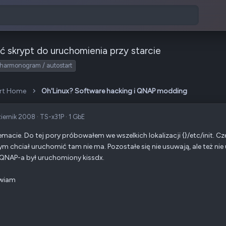
 skrypt do uruchomienia przy starcie
harmonogram / autostart
art Home
Oh'Linux? Software hacking i QNAP modding
ziernik 2008
·
TS-x31P
·
1 GbE
emacie. Do tej pory próbowałem we wszelkich lokalizacji {}/etc/init. Czę
ym chciał uruchomić tam nie ma. Pozostałe się nie usuwają, ale też ni
 QNAP-a był uruchomiony kissdx.
wiam