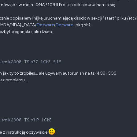
mówiąc - w moim QNAP 109 II Pro ten plik nie uruchamia się.
znie dopisałem linijkę uruchamiającą kissdx w sekcji "start" pliku /etc/i
/{HDA/MDA}_DATA/
Optware
/
Optware
-ipkg.sh).
ezbyt elegancko, ale działa.
ziernik 2008
·
TS-x77
·
1 GbE
·
5.1.5
m jak ty to zrobiles... ale uzywam autorun.sh na ts-409 i 509
bez problemu...
ziernik 2008
·
TS-x31P
·
1 GbE
 z instrukcją oczywiście