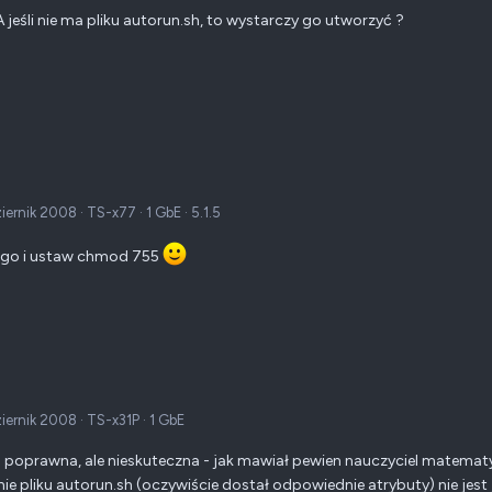
 A jeśli nie ma pliku autorun.sh, to wystarczy go utworzyć ?
amy MC aby bylo nam latwiej dostrzec co jest w srodku.
ETAJ!!
Zrob kopie zapasowa MTDBlock5 przed jakimi kolwiek zmianami.
ij na plik: autorun.sh - z tego pliku wlasnie wykonywane sa polecenia kiedy N
ETAJ!!
Aby zawsze zamykac MTDBlock5.
 z katalogu /tmp/config np. do root'a i zamknij MTDBlock5
d:
ziernik 2008
·
TS-x77
·
1 GbE
·
5.1.5
 /

 go i ustaw chmod 755
mount /tmp/config
ziernik 2008
·
TS-x31P
·
1 GbE
poprawna, ale nieskuteczna - jak mawiał pewien nauczyciel matematy
ie pliku autorun.sh (oczywiście dostał odpowiednie atrybuty) nie jes