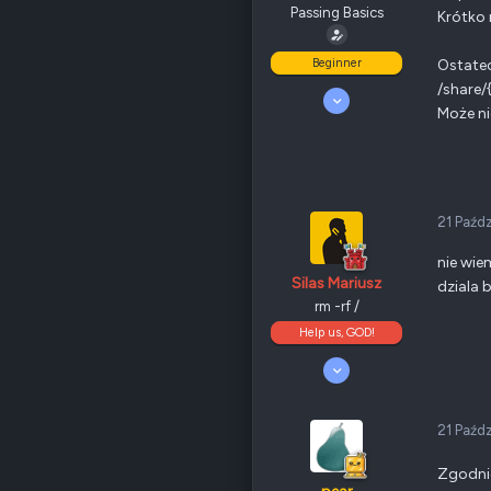
QNAP
TS-x77
Passing Basics
Krótko 
Ethernet
1 GbE
Beginner
Ostatec
/share
Poz.
6
24 Wrzesień 2008
Może ni
14
0
30
Odznaki
12
PL
QNAP
TS-x31P
21 Paźd
Ethernet
1 GbE
nie wie
Silas Mariusz
dziala 
Poz.
1
rm -rf /
Help us, GOD!
5 Kwiecień 2008
10 190
4 701
405
21 Paźd
Odznaki
205
Nowy Sącz
Zgodnie
forum.qnap.net.pl