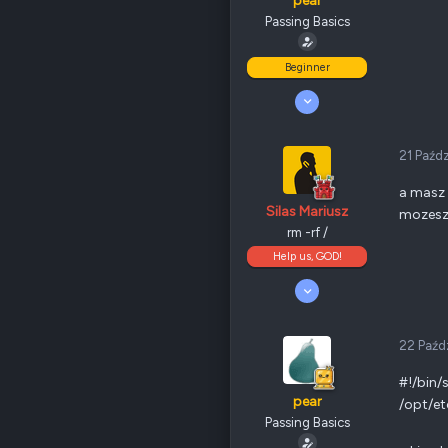
pear
QNAP
TS-x77
Passing Basics
Ethernet
1 GbE
Beginner
Poz.
6
24 Wrzesień 2008
14
0
30
21 Paźd
Odznaki
12
PL
a masz 
QNAP
TS-x31P
Silas Mariusz
mozesz 
Ethernet
1 GbE
rm -rf /
Help us, GOD!
Poz.
1
5 Kwiecień 2008
10 190
4 701
405
22 Paźd
Odznaki
205
Nowy Sącz
#!/bin/
forum.qnap.net.pl
pear
/opt/et
QNAP
TS-x77
Passing Basics
Ethernet
1 GbE