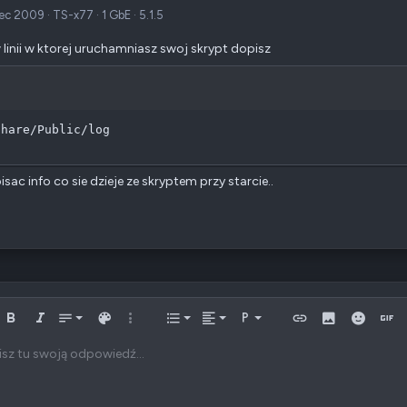
ec 2009
·
TS-x77
·
1 GbE
·
5.1.5
linii w ktorej uruchamniasz swoj skrypt dopisz
share/Public/log
isac info co sie dzieje ze skryptem przy starcie..
Wyrównaj do lewej
Normalny
Wstaw listę
yść formatowanie
Pogrubiony
Italic
Rozmiar
Kolor tekstu
Więcej opcji…
Lista
Wyrównanie
Formatuj paragraf
Wstaw link
Wstaw obrazek
Emotikon
Wsta
0
Wyrównaj do środka
Nagłówek 1
Wstaw listę
sz tu swoją odpowiedź...
Arial
ka
poziomą linię
poiler
Przekreślenie
Kod
Podkreślenie
Kod w linii
Spoiler w tekście
Wyrównaj do prawej
Book Antiqua
Wcięcie tekstu
Nagłówek 2
5