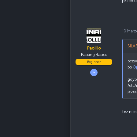
10 190
przed u
4 701
405
Odznaki
205
Nowy Sącz
forum.qnap.net.pl
10 Marz
QNAP
TS-x77
Ethernet
1 GbE
SiLAS
Paollllo
Passing Basics
Poz.
6
oczyw
Beginner
bo
O
28 Sierpień 2008
13
gdyb
0
/etc/i
0
przed
Kraków
Poz.
0
też nies