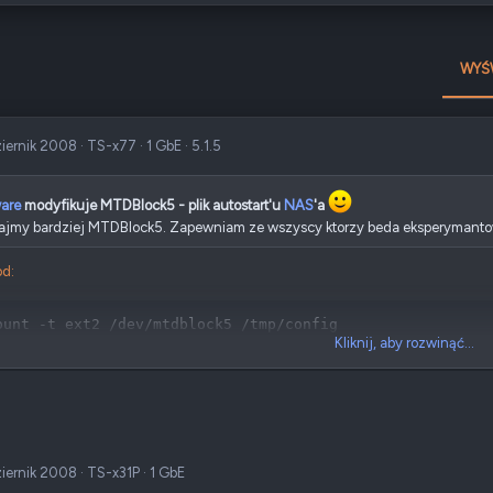
WYŚ
ziernik 2008
·
TS-x77
·
1 GbE
·
5.1.5
are
modyfikuje MTDBlock5 - plik autostart'u
NAS
'a
ajmy bardziej MTDBlock5. Zapewniam ze wszyscy ktorzy beda eksperymanto
d:
ount -t ext2 /dev/mtdblock5 /tmp/config
Kliknij, aby rozwinąć...
lock5 juz jest dostepny w /tmp/config wiec przechodzimy tam poleceniem "
d:
ziernik 2008
·
TS-x31P
·
1 GbE
d /tmp/config