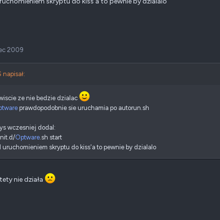
ruchomieniem skryptu do kiss'a to pewnie by dzialalo
ec 2009
 napisał:
iscie ze nie bedzie dzialac
ptware
prawdopodobnie sie uruchamia po autorun.sh
ys wczesniej dodal:
nit.d/
Optware
.sh start
 uruchomieniem skryptu do kiss'a to pewnie by dzialalo
tety nie działa