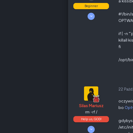
a kissd
Beginner
Poz.
6
#!/bin/
24 Wrzesień 2008
14
OPTWA
0
30
if [ -n "
Odznaki
12
killall 
PL
fi
QNAP
TS-x31P
Ethernet
1 GbE
/opt/bi
Poz.
1
22 Paźd
oczywis
Silas Mariusz
bo
Opt
rm -rf /
Help us, GOD!
gdybys 
/etc/ini
5 Kwiecień 2008