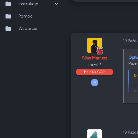
Odznaki
12
Instrukcje
PL
QNAP
TS-x31P
QTS 5.2.x
Pomoc
Ethernet
1 GbE
QuTS hero h6.0.x
Wsparcie
Poz.
1
QuMagie
19 Paźd
Hybrid Backup Sync
Optw
Silas Mariusz
Pozn
rm -rf /
Qfile Pro
Help us, GOD!
Ko
HA Manager
5 Kwiecień 2008
10 190
QuWAN
m
4 701
405
QuRouter
Odznaki
205
MTDB
Nowy Sącz
QSS
forum.qnap.net.pl
Ko
QNAP
TS-x77
Ethernet
1 GbE
19 Paźd
c