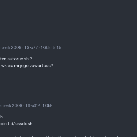
ziernik 2008
·
TS-x77
·
1 GbE
·
5.1.5
ten autorun.sh ?
wkleic mi jego zawartosc?
ziernik 2008
·
TS-x31P
·
1 GbE
sh
c/init.d/kissdx.sh