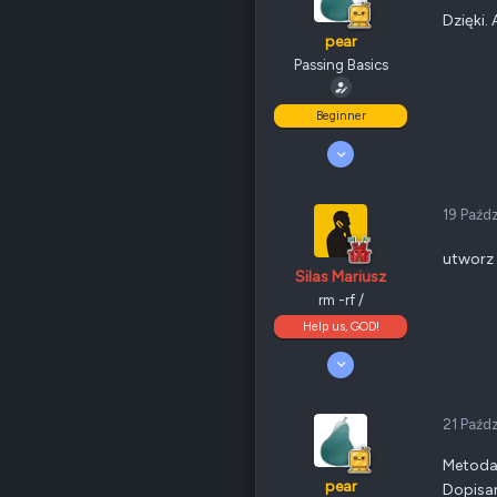
Dzięki.
Poz.
6
pear
Odpal
Passing Basics
PAMI
Zerkn
PAMI
Beginner
Wyjdz
24 Wrzesień 2008
14
Ko
0
30
19 Paźd
Odznaki
12
cd
PL
utworz
u
QNAP
TS-x31P
Silas Mariusz
Ethernet
1 GbE
rm -rf /
Help us, GOD!
Poz.
1
5 Kwiecień 2008
10 190
4 701
405
21 Paźd
Odznaki
205
Nowy Sącz
Metoda 
forum.qnap.net.pl
pear
Dopisan