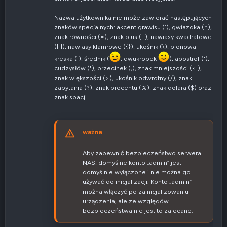
Nazwa użytkownika nie może zawierać następujących
znaków specjalnych: akcent grawisu (`), gwiazdka (*),
znak równości (=), znak plus (+), nawiasy kwadratowe
([ ]), nawiasy klamrowe ({}), ukośnik (\), pionowa
kreska (|), średnik (
, dwukropek
), apostrof ('),
cudzysłów ("), przecinek (,), znak mniejszości (< ),
znak większości (>), ukośnik odwrotny (/), znak
zapytania (?), znak procentu (%), znak dolara ($) oraz
znak spacji.
ważne
Aby zapewnić bezpieczeństwo serwera
NAS, domyślne konto „admin” jest
domyślnie wyłączone i nie można go
używać do inicjalizacji. Konto „admin”
można włączyć po zainicjalizowaniu
urządzenia, ale ze względów
bezpieczeństwa nie jest to zalecane.