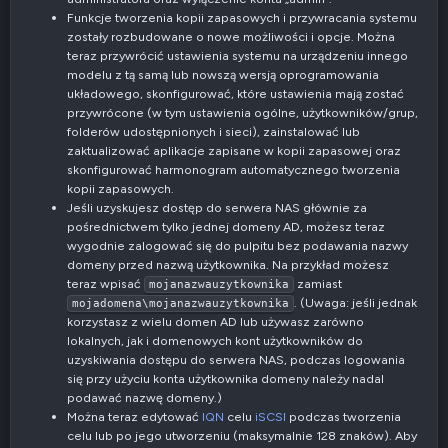
Funkcje tworzenia kopii zapasowych i przywracania systemu
zostały rozbudowane o nowe możliwości i opcje. Można
teraz przywrócić ustawienia systemu na urządzeniu innego
modelu z tą samą lub nowszą wersją oprogramowania
układowego, skonfigurować, które ustawienia mają zostać
przywrócone (w tym ustawienia ogólne, użytkowników/grup,
folderów udostępnionych i sieci), zainstalować lub
zaktualizować aplikacje zapisane w kopii zapasowej oraz
skonfigurować harmonogram automatycznego tworzenia
kopii zapasowych.
Jeśli uzyskujesz dostęp do serwera NAS głównie za
pośrednictwem tylko jednej domeny AD, możesz teraz
wygodnie zalogować się do pulpitu bez podawania nazwy
domeny przed nazwą użytkownika. Na przykład możesz
teraz wpisać
zamiast
mojanazwauzytkownika
. (Uwaga: jeśli jednak
mojadomena\mojanazwauzytkownika
korzystasz z wielu domen AD lub używasz zarówno
lokalnych, jak i domenowych kont użytkowników do
uzyskiwania dostępu do serwera NAS, podczas logowania
się przy użyciu konta użytkownika domeny należy nadal
podawać nazwę domeny.)
Można teraz edytować
IQN
celu
iSCSI
podczas tworzenia
celu lub po jego utworzeniu (maksymalnie 128 znaków). Aby