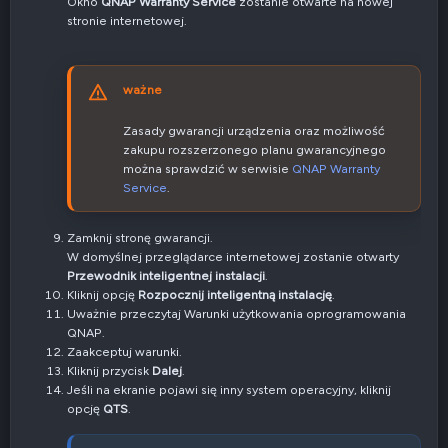
Okno
QNAP Warranty Service
zostanie otwarte na nowej
stronie internetowej.
ważne
Zasady gwarancji urządzenia oraz możliwość
zakupu rozszerzonego planu gwarancyjnego
można sprawdzić w serwisie
QNAP Warranty
Service
.
Zamknij stronę gwarancji.
W domyślnej przeglądarce internetowej zostanie otwarty
Przewodnik inteligentnej instalacji
.
Kliknij opcję
Rozpocznij inteligentną instalację
.
Uważnie przeczytaj Warunki użytkowania oprogramowania
QNAP.
Zaakceptuj warunki.
Kliknij przycisk
Dalej
.
Jeśli na ekranie pojawi się inny system operacyjny, kliknij
opcję
QTS
.