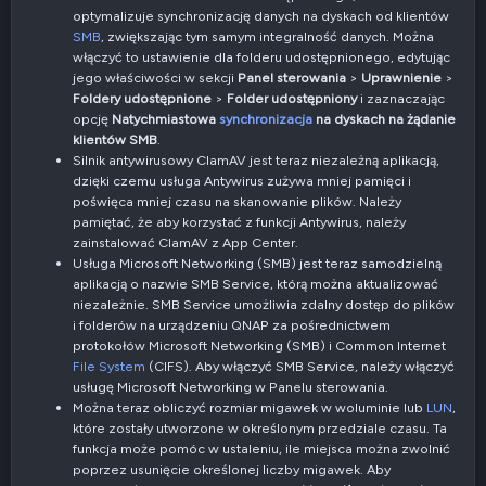
optymalizuje synchronizację danych na dyskach od klientów
SMB
, zwiększając tym samym integralność danych. Można
włączyć to ustawienie dla folderu udostępnionego, edytując
jego właściwości w sekcji
Panel sterowania
>
Uprawnienie
>
Foldery udostępnione
>
Folder udostępniony
i zaznaczając
opcję
Natychmiastowa
synchronizacja
na dyskach na żądanie
klientów SMB
.
Silnik antywirusowy ClamAV jest teraz niezależną aplikacją,
dzięki czemu usługa Antywirus zużywa mniej pamięci i
poświęca mniej czasu na skanowanie plików. Należy
pamiętać, że aby korzystać z funkcji Antywirus, należy
zainstalować ClamAV z App Center.
Usługa Microsoft Networking (SMB) jest teraz samodzielną
aplikacją o nazwie SMB Service, którą można aktualizować
niezależnie. SMB Service umożliwia zdalny dostęp do plików
i folderów na urządzeniu QNAP za pośrednictwem
protokołów Microsoft Networking (SMB) i Common Internet
File System
(CIFS). Aby włączyć SMB Service, należy włączyć
usługę Microsoft Networking w Panelu sterowania.
Można teraz obliczyć rozmiar migawek w woluminie lub
LUN
,
które zostały utworzone w określonym przedziale czasu. Ta
funkcja może pomóc w ustaleniu, ile miejsca można zwolnić
poprzez usunięcie określonej liczby migawek. Aby