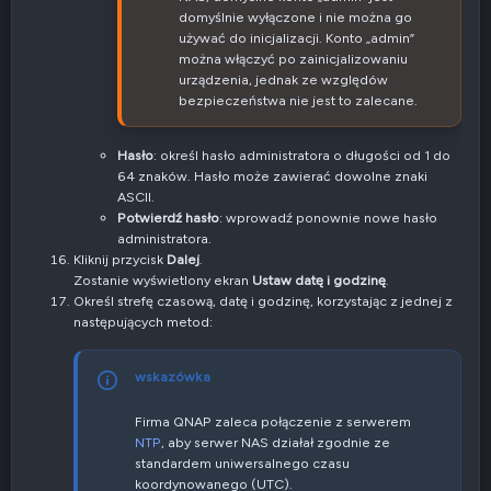
domyślnie wyłączone i nie można go
używać do inicjalizacji. Konto „admin”
można włączyć po zainicjalizowaniu
urządzenia, jednak ze względów
bezpieczeństwa nie jest to zalecane.
Hasło
: określ hasło administratora o długości od 1 do
64 znaków. Hasło może zawierać dowolne znaki
ASCII.
Potwierdź hasło
: wprowadź ponownie nowe hasło
administratora.
Kliknij przycisk
Dalej
.
Zostanie wyświetlony ekran
Ustaw datę i godzinę
.
Określ strefę czasową, datę i godzinę, korzystając z jednej z
następujących metod:
wskazówka
Firma QNAP zaleca połączenie z serwerem
NTP
, aby serwer NAS działał zgodnie ze
standardem uniwersalnego czasu
koordynowanego (UTC).