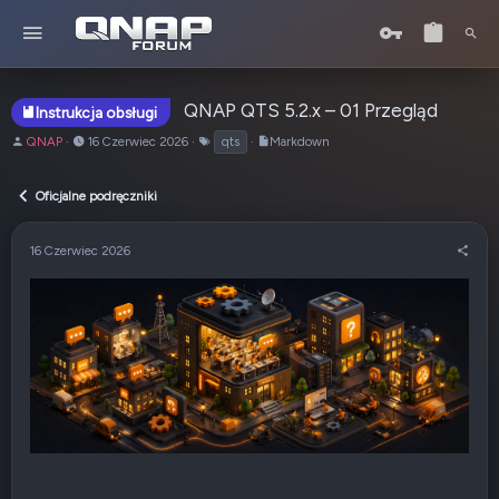
QNAP QTS 5.2.x – 01 Przegląd
Instrukcja obsługi
A
o
T
QNAP
16 Czerwiec 2026
qts
Markdown
u
d
a
t
:
g
Oficjalne podręczniki
o
i
r
t
16 Czerwiec 2026
e
m
a
t
u