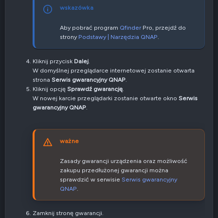
wskazówka
Aby pobrać program
Qfinder
Pro, przejdź do
strony
Podstawy | Narzędzia QNAP
.
Kliknij przycisk
Dalej
.
W domyślnej przeglądarce internetowej zostanie otwarta
strona
Serwis gwarancyjny QNAP
.
Kliknij opcję
Sprawdź gwarancję
.
W nowej karcie przeglądarki zostanie otwarte okno
Serwis
gwarancyjny QNAP
.
ważne
Zasady gwarancji urządzenia oraz możliwość
zakupu przedłużonej gwarancji można
sprawdzić w serwisie
Serwis gwarancyjny
QNAP
.
Zamknij stronę gwarancji.