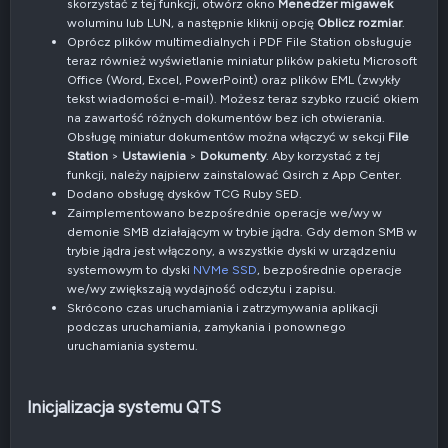
skorzystać z tej funkcji, otwórz okno
Menedżer migawek
woluminu lub LUN, a następnie kliknij opcję
Oblicz rozmiar
.
Oprócz plików multimedialnych i PDF File Station obsługuje
teraz również wyświetlanie miniatur plików pakietu Microsoft
Office (Word, Excel, PowerPoint) oraz plików EML (zwykły
tekst wiadomości e-mail). Możesz teraz szybko rzucić okiem
na zawartość różnych dokumentów bez ich otwierania.
Obsługę miniatur dokumentów można włączyć w sekcji
File
Station
>
Ustawienia
>
Dokumenty
. Aby korzystać z tej
funkcji, należy najpierw zainstalować Qsirch z App Center.
Dodano obsługę dysków TCG Ruby SED.
Zaimplementowano bezpośrednie operacje we/wy w
demonie SMB działającym w trybie jądra. Gdy demon SMB w
trybie jądra jest włączony, a wszystkie dyski w urządzeniu
systemowym to dyski
NVMe SSD
, bezpośrednie operacje
we/wy zwiększają wydajność odczytu i zapisu.
Skrócono czas uruchamiania i zatrzymywania aplikacji
podczas uruchamiania, zamykania i ponownego
uruchamiania systemu.
Inicjalizacja systemu QTS​