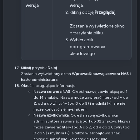
wersja
wersja
.
Kliknij opcję
Przeglądaj
.
Zostanie wyświetlone okno
przesyłania pliku.
Wybierz plik
oprogramowania
układowego.
Kliknij przycisk
Dalej
.
Zostanie wyświetlony ekran
Wprowadź nazwę serwera NAS i
hasło administratora
.
Określ następujące informacje.
Nazwa serwera NAS
: Określ nazwę zawierającą od 1
do 14 znaków. Nazwa może zawierać litery (od A do
Z, od a do z), cyfry (od 0 do 9) i myślniki (-), ale nie
może kończyć się myślnikiem.
Nazwa użytkownika
: Określ nazwę użytkownika
administratora zawierającą od 1 do 32 znaków. Nazwa
może zawierać litery (od A do Z, od a do z), cyfry (od
0 do 9) i myślniki (-), a także wielobajtowe znaki
chińskie, japońskie, koreańskie i rosyjskie.