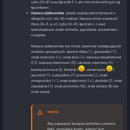
cyfry (0–9) oraz łączniki (-), ale nie może kończyć się
łącznikiem.
Nazwa użytkownika
: określ nazwę administratora o
długości od 1 do 32 znaków. Nazwa może zawierać
litery (A–Z, a–z), cyfry (0–9), łączniki (-) oraz
wielobajtowe znaki chińskie, japońskie, koreańskie i
rosyjskie.
Nazwa użytkownika nie może zawierać następujących
znaków specjalnych: akcent słaby (`), gwiazdka (*),
znak równości (=), znak plus (+), nawiasy kwadratowe
([ ]), nawiasy klamrowe ({}), ukośnik odwrotny (\),
kreska pionowa (|), średnik (
, dwukropek
),
apostrof ('), cudzysłów ("), przecinek (,), znak
mniejszości (< ), znak większości (>), ukośnik (/), znak
zapytania (?), znak procentu (%), znak dolara ($) ani
znak spacji.
ważne
Aby zapewnić bezpieczeństwo serwera
NAS, domyślne konto „admin” jest