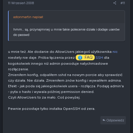
r
e
11 Wrzesień 2008
#11
ę
n
e
g
astonmartin napisał:
a
t
y
hmm... są, przynajmniej u mnie takie polecenie działa i dodaje userów
w
do passwd
n
e
u mnie też. Ale dodanie do AllowUsers jakiegoś użytkownika
nic
FAQ
niestety nie daje. Próba łączenia przez
SSH
dla
kogokolwiek innego niż admin powoduje natychmiastowe
rozłączenie.
Zmieniłem konfig, odpaliłem sshd na nowym porcie aby sprawdzić
czy działa. Nie działa. Zmieniłem znów konfig i wywaliłem admina.
Efekt - jak poda się jakiegokolwiek usera - rozłącza. Podaję admin'a
- pyta o hasło i wywala później permission denied.
Czyli AllowUsers to za mało. Coś powyżej.
Pewnie pozostaje tylko instalka OpenSSH od zera.
Odpowiedz