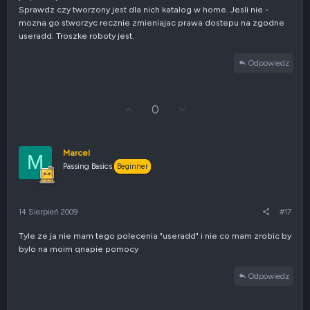
Sprawdz czy tworzony jest dla nich katalog w home. Jesli nie -
mozna go stworzyc recznie zmieniajac prawa dostepu na zgodne
useradd. Troszke roboty jest.
Odpowiedz
G
Z
0
ł
g
o
ł
s
o
u
s
Marcel
M
j
z
Passing Basics
Beginner
w
e
g
n
ó
i
r
e
14 Sierpień 2009
#17
ę
n
e
Tyle ze ja nie mam tego polecenia "useradd" i nie co mam zrobic by
g
bylo na moim qnapie pomocy
a
t
y
Odpowiedz
w
n
e