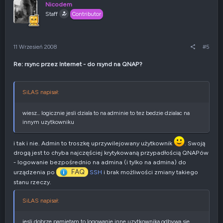
u
s
Nicodem
j
z
Staff
Contributor
w
e
g
n
ó
i
r
e
11 Wrzesień 2008
#5
ę
n
e
Re: rsync przez Internet - do rsynd na QNAP?
g
a
t
y
SiLAS napisał:
w
n
wiesz... logicznie jesli dziala to na adminie to tez bedzie dzialac na
e
innym uzytkowniku
i tak i nie. Admin to troszkę uprzywilejowany użytkownik
. Swoją
drogą jest to chyba najczęściej krytykowaną przypadłością QNAPów
- logowanie bezpośrednio na admina (i tylko na admina) do
FAQ
urządzenia po
SSH
i brak możliwości zmiany takiego
stanu rzeczy.
SiLAS napisał:
jesli dobrze pamietam to logowanie inne uzytkownika odbywa sie