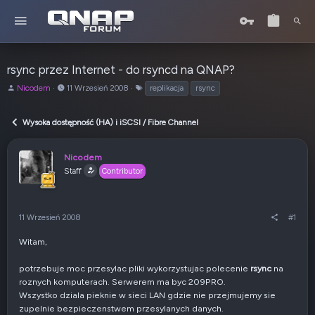
rsync przez Internet - do rsyncd na QNAP?
A
o
T
Nicodem
11 Wrzesień 2008
replikacja
rsync
u
d
a
t
:
g
Wysoka dostępność (HA) i iSCSI / Fibre Channel
o
i
r
t
Nicodem
e
Staff
Contributor
m
a
t
u
11 Wrzesień 2008
#1
Witam,
potrzebuje moc przesylac pliki wykorzystujac polecenie
rsync
na
roznych komputerach. Serwerem ma byc 209PRO.
Wszystko dziala pieknie w sieci LAN gdzie nie przejmujemy sie
zupelnie bezpieczenstwem przesylanych danych.