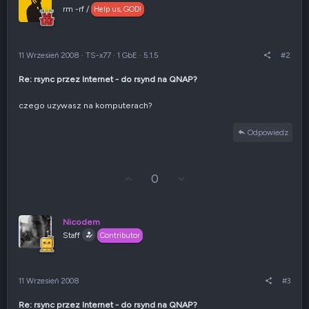
rm -rf /
Help us, GOD!
11 Wrzesień 2008
·
TS-x77
·
1 GbE
·
5.1.5
#2
Re: rsync przez Internet - do rsynd na QNAP?
czego uzywasz na komputerach?
Odpowiedz
G
Z
0
ł
g
o
ł
s
o
u
s
Nicodem
j
z
Staff
Contributor
w
e
g
n
ó
i
r
e
11 Wrzesień 2008
#3
ę
n
e
Re: rsync przez Internet - do rsynd na QNAP?