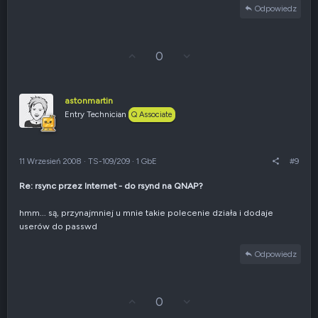
Odpowiedz
G
Z
0
ł
g
o
ł
s
o
u
s
astonmartin
j
z
Entry Technician
Q Associate
w
e
g
n
ó
i
r
e
11 Wrzesień 2008
·
TS-109/209
·
1 GbE
#9
ę
n
e
Re: rsync przez Internet - do rsynd na QNAP?
g
a
t
hmm... są, przynajmniej u mnie takie polecenie działa i dodaje
y
userów do passwd
w
n
Odpowiedz
e
G
Z
0
ł
g