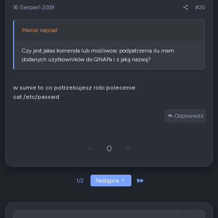
r
e
16 Sierpień 2009
#20
ę
n
e
g
Marcel napisał:
a
t
y
Czy jest jakas komenda lub możliwosc podpatrzenia ilu mam
w
dodanych uzytkowników do QNAPa i z jaką nazwą?
n
e
w sumie to co potrzebujesz robi polecenie:
cat /etc/passwd
Odpowiedz
G
Z
0
ł
g
o
ł
s
o
u
s
Ostatni
1/2
Następna
j
z
w
e
g
n
ó
i
r
e