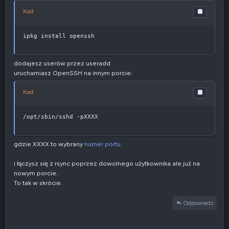
Kod:
ipkg install openssh
dodajesz userów przez useradd
uruchamiasz OpenSSH na innym porcie:
Kod:
/opt/sbin/sshd -pXXXX
gdzie XXXX to wybrany
numer portu
i łączysz się z rsync poprzez dowolnego użytkownika ale już na
nowym porcie.
To tak w skrócie.
Odpowiedz