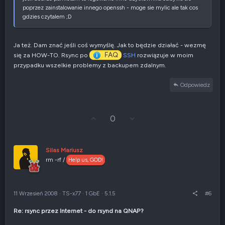
poprzez zainstalowanie innego openssh - moge sie mylic ale tak cos
gdzies czytalem ;D
Ja też. Dam znać jeśli coś wymyślę. Jak to będzie działać - wezmę
FAQ
się za HOW-TO. Rsync po
SSH
rozwiązuje w moim
przypadku wszelkie problemy z backupem zdalnym.
Odpowiedz
G
Z
0
ł
g
o
ł
s
o
u
s
Silas Mariusz
j
z
rm -rf /
Help us, GOD!
w
e
g
n
ó
i
r
e
11 Wrzesień 2008
·
TS-x77
·
1 GbE
·
5.1.5
#6
ę
n
e
Re: rsync przez Internet - do rsynd na QNAP?
g
a