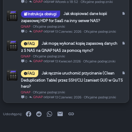
y
QNAP
Wtorek o 18:52
Oficjalne podręczniki
0
k
u
A
Jak skopiować dane kopii
Instrukcja obsługi
ł
r
zapasowej HDP for SaaS na inny serwer NAS?
t
QNAP
Oficjalne podręczniki
y
QNAP
13 Czerwiec 2026
Oficjalne podręczniki
0
k
u
A
Jak mogę wykonać kopię zapasową danych
FAQ
ł
r
z S NAS na QNAP NAS za pomocą rsync?
t
QNAP
Oficjalne podręczniki
y
QNAP
13 Kwiecień 2026
Oficjalne podręczniki
0
k
u
A
Jak ręcznie uruchomić przycinanie (Clean
FAQ
ł
r
Deduplication Table) przez SSH/CLI (zamiast GUI) w QuTS
t
hero?
y
QNAP
Oficjalne podręczniki
k
QNAP
13 Czerwiec 2026
Oficjalne podręczniki
0
u
ł
Facebook
Reddit
WhatsApp
E-mail
Link
Udostępnij: