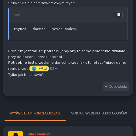
Serwer dziala na firmwareowym rsync:
Kod:
rsyncd --daemon --sever-mode=0
Problem jest taki ze potrzebujemy aby te samo polecenie dzialalo
przy polaczeniu przez Internet.
Potrzebne jest przeslanie danych przez jakis tunel szyfrujacy dane.
FAQ
rsync przez
SSH
.
Tylko jak to ustawic?
Odpowiedz
WYŚWIETL CHRONOLOGICZNIE
SORTUJ WEDŁUG ILOŚCI GŁOSÓW
Silas Mariusz