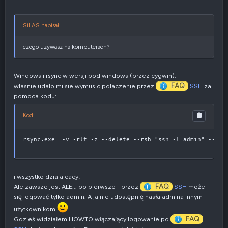
g
a
t
y
SiLAS napisał:
w
n
czego uzywasz na komputerach?
e
Windows i rsync w wersji pod windows (przez cygwin).
FAQ
wlasnie udalo mi sie wymusic polaczenie przez
SSH
za
pomoca kodu:
Kod:
rsync.exe  -v -rlt -z --delete --rsh="ssh -l admin" --por
i wszystko dziala cacy!
FAQ
Ale zawsze jest ALE... po pierwsze - przez
SSH
może
się logować tylko admin. A ja nie udostępnię hasła admina innym
użytkownikom
FAQ
Gdzieś widziałem HOWTO włączający logowanie po