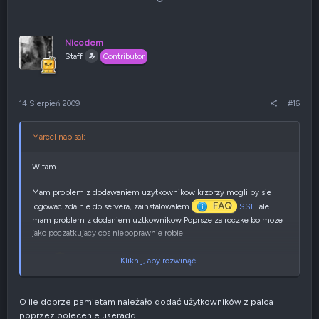
ł
g
o
ł
s
o
u
s
Nicodem
j
z
Staff
Contributor
w
e
g
n
ó
i
r
e
14 Sierpień 2009
#16
ę
n
e
g
Marcel napisał:
a
t
y
Witam
w
n
Mam problem z dodawaniem uzytkownikow krzorzy mogli by sie
e
FAQ
logowac zdalnie do servera, zainstalowalem
SSH
ale
mam problem z dodaniem uztkownikow Poprsze za roczke bo moze
jako poczatkujacy cos niepoprawnie robie
Kliknij, aby rozwinąć...
Plase
O ile dobrze pamietam należało dodać użytkowników z palca
poprzez polecenie useradd.