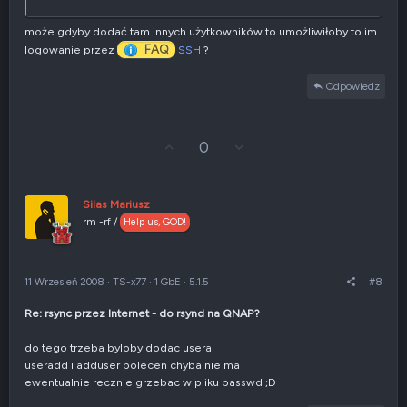
może gdyby dodać tam innych użytkowników to umożliwiłoby to im
FAQ
logowanie przez
SSH
?
Odpowiedz
G
Z
0
ł
g
o
ł
s
o
u
s
Silas Mariusz
j
z
rm -rf /
Help us, GOD!
w
e
g
n
ó
i
r
e
11 Wrzesień 2008
·
TS-x77
·
1 GbE
·
5.1.5
#8
ę
n
e
Re: rsync przez Internet - do rsynd na QNAP?
g
a
t
do tego trzeba byloby dodac usera
y
useradd i adduser polecen chyba nie ma
w
ewentualnie recznie grzebac w pliku passwd ;D
n
e