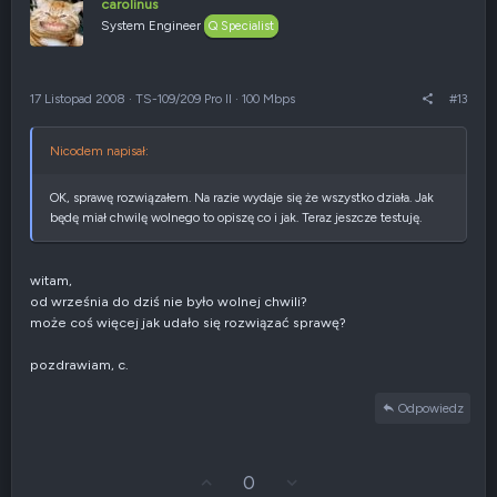
u
s
carolinus
j
z
System Engineer
Q Specialist
w
e
g
n
ó
i
r
e
17 Listopad 2008
·
TS-109/209 Pro II
·
100 Mbps
#13
ę
n
e
g
Nicodem napisał:
a
t
y
OK, sprawę rozwiązałem. Na razie wydaje się że wszystko działa. Jak
w
będę miał chwilę wolnego to opiszę co i jak. Teraz jeszcze testuję.
n
e
witam,
od września do dziś nie było wolnej chwili?
może coś więcej jak udało się rozwiązać sprawę?
pozdrawiam, c.
Odpowiedz
G
Z
0