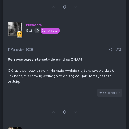
G
Z
0
ł
g
o
ł
s
o
u
s
Nicodem
j
z
Staff
Contributor
w
e
g
n
ó
i
r
e
11 Wrzesień 2008
#12
ę
n
e
Re: rsync przez Internet - do rsynd na QNAP?
g
a
t
OK, sprawę rozwiązałem. Na razie wydaje się że wszystko działa.
y
Jak będę miał chwilę wolnego to opiszę co i jak. Teraz jeszcze
w
testuję.
n
e
Odpowiedz
G
Z
0
ł
g
o
ł
s
o