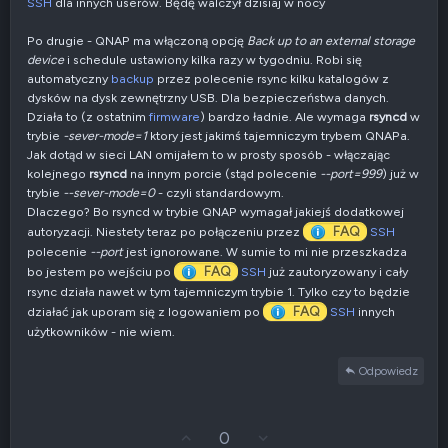
SSH
dla innych userów. Będę walczył dzisiaj w nocy
Po drugie - QNAP ma włączoną opcję
Back up to an external storage
device
i schedule ustawiony kilka razy w tygodniu. Robi się
automatyczny
backup
przez polecenie rsync kilku katalogów z
dysków na dysk zewnętrzny USB. Dla bezpieczeństwa danych.
Działa to (z ostatnim
firmware
) bardzo ładnie. Ale wymaga
rsyncd
w
trybie
-sever-mode=1
ktory jest jakimś tajemniczym trybem QNAPa.
Jak dotąd w sieci LAN omijałem to w prosty sposób - włączając
kolejnego
rsyncd
na innym porcie (stąd polecenie
--port=999
) już w
trybie
--sever-mode=0
- czyli standardowym.
Dlaczego? Bo rsyncd w trybie QNAP wymagał jakiejś dodatkowej
FAQ
autoryzacji. Niestety teraz po połączeniu przez
SSH
polecenie
--port
jest ignorowane. W sumie to mi nie przeszkadza
FAQ
bo jestem po wejściu po
SSH
już zautoryzowany i cały
rsync działa nawet w tym tajemniczym trybie 1. Tylko czy to będzie
FAQ
działać jak uporam się z logowaniem po
SSH
innych
użytkowników - nie wiem.
Odpowiedz
G
Z
0