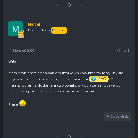
G
Z
0
ł
g
o
ł
s
o
u
s
Marcel
M
j
z
Passing Basics
Beginner
w
e
g
n
ó
i
r
e
14 Sierpień 2009
#15
ę
n
e
Witam
g
a
t
Mam problem z dodawaniem uzytkownikow krzorzy mogli by sie
y
FAQ
logowac zdalnie do servera, zainstalowalem
SSH
ale
w
mam problem z dodaniem uztkownikow Poprsze za roczke bo
n
moze jako poczatkujacy cos niepoprawnie robie
e
Plase
Odpowiedz
G
Z
0