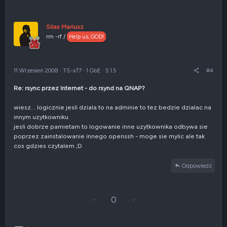
ł
g
o
ł
s
o
u
s
Silas Mariusz
j
z
rm -rf /
Help us, GOD!
w
e
g
n
ó
i
r
e
11 Wrzesień 2008
·
TS-x77
·
1 GbE
·
5.1.5
#4
ę
n
e
Re: rsync przez Internet - do rsynd na QNAP?
g
a
t
wiesz... logicznie jesli dziala to na adminie to tez bedzie dzialac na
y
innym uzytkowniku
w
jesli dobrze pamietam to logowanie inne uzytkownika odbywa sie
n
poprzez zainstalowanie innego openssh - moge sie mylic ale tak
e
cos gdzies czytalem ;D
Odpowiedz
G
Z
0
ł
g
o
ł
s
o