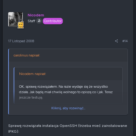
ł
g
o
ł
s
o
u
s
Nicodem
j
z
Staff
Contributor
w
e
g
n
ó
i
r
e
17 Listopad 2008
#14
ę
n
e
g
carolinus napisał:
a
t
y
w
Nicodem napisał:
n
e
OK, sprawę rozwiązałem. Na razie wydaje się że wszystko
działa. Jak będę miał chwilę wolnego to opiszę co i jak. Teraz
jeszcze testuję.
Kliknij, aby rozwinąć...
witam,
od września do dziś nie było wolnej chwili?
może coś więcej jak udało się rozwiązać sprawę?
Sprawę rozwiązała instalacja OpenSSH (trzeba mieć zainstalowane
Kliknij, aby rozwinąć...
IPKG):
pozdrawiam, c.