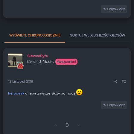
Odpowiedz
WYŚWIETL CHRONOLOGICZNIE
SORTUJ WEDŁUG ILOŚCI GŁOSÓW
SiewcaRyżu
Kimchi & Pikachu
Management
12 Listopad 2019
#2
helpdesk
qnapa zawsze służy pomocą
Odpowiedz
G
Z
0
ł
g