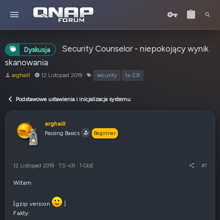
Security Counselor - niepokojący wynik
Dyskusja
skanowania
A
o
T
arghaill
12 Listopad 2019
security
ts-231
u
d
a
t
:
g
Podstawowe ustawienia i inicjalizacja systemu
o
i
r
t
arghaill
e
Passing Basics
Beginner
m
a
t
u
12 Listopad 2019
·
TS-x31
·
1 GbE
#1
Witam
[gzip version
]
Fakty: