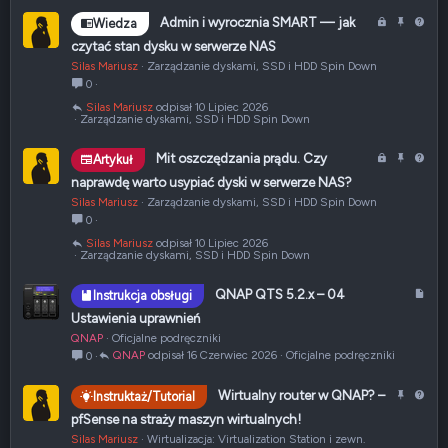
u
Z
P
P
Admin i wyrocznia SMART — jak
Wiedza
ł
a
r
y
czytać stan dysku w serwerze NAS
m
z
t
Silas Mariusz
Zarządzanie dyskami, SSD i HDD Spin Down
k
y
a
0
n
p
n
Silas Mariusz
10 Lipiec 2026
i
i
i
Zarządzanie dyskami, SSD i HDD Spin Down
ę
ę
e
t
t
Z
P
P
Mit oszczędzania prądu. Czy
Artykuł
e
y
a
r
y
naprawdę warto usypiać dyski w serwerze NAS?
m
z
t
Silas Mariusz
Zarządzanie dyskami, SSD i HDD Spin Down
k
y
a
0
n
p
n
Silas Mariusz
10 Lipiec 2026
i
i
i
Zarządzanie dyskami, SSD i HDD Spin Down
ę
ę
e
t
t
A
QNAP QTS 5.2.x – 04
Instrukcja obsługi
e
y
r
Ustawienia uprawnień
t
QNAP
Oficjalne podręczniki
y
QNAP
16 Czerwiec 2026
Oficjalne podręczniki
0
k
u
P
P
Wirtualny router w QNAP? –
Instruktaż/Tutorial
ł
r
y
pfSense na straży maszyn wirtualnych!
z
t
Silas Mariusz
Wirtualizacja: Virtualization Station i zewn.