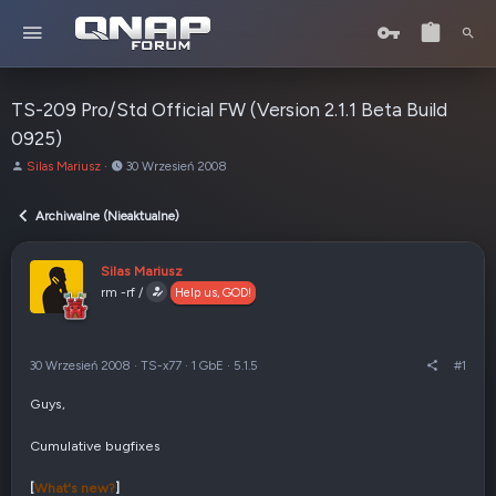
TS-209 Pro/Std Official FW (Version 2.1.1 Beta Build
0925)
A
o
Silas Mariusz
30 Wrzesień 2008
u
d
t
:
Archiwalne (Nieaktualne)
o
r
t
Silas Mariusz
e
rm -rf /
Help us, GOD!
m
a
t
u
30 Wrzesień 2008
·
TS-x77
·
1 GbE
·
5.1.5
#1
Guys,
Cumulative bugfixes
[
What's new?
]