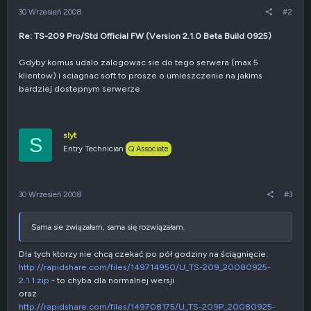
30 Wrzesień 2008
#2
Re: TS-209 Pro/Std Official FW (Version 2.1.0 Beta Build 0925)
Gdyby komus udalo zalogowac sie do tego serwera (max 5
klientow) i sciagnac soft to prosze o umieszczenie na jakims
bardziej dostepnym serwerze.
slyt
S
Entry Technician
Q Associate
30 Wrzesień 2008
#3
Sama sie związałam, sama się rozwiązałam.
Dla tych ktorzy nie chcą czekać po pół godziny na ściągnięcie:
http://rapidshare.com/files/149714950/U_TS-209_20080925-
2.1.1.zip
- to chyba dla normalnej wersji
oraz
http://rapidshare.com/files/149708175/U_TS-209P_20080925-