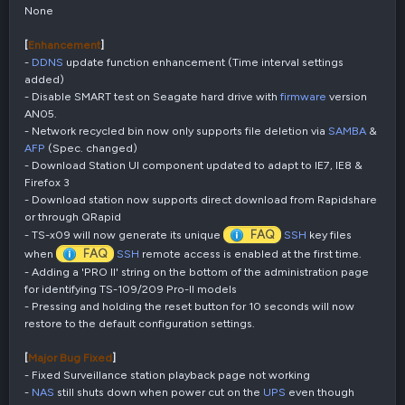
None
[
Enhancement
]
-
DDNS
update function enhancement (Time interval settings
added)
- Disable SMART test on Seagate hard drive with
firmware
version
AN05.
- Network recycled bin now only supports file deletion via
SAMBA
&
AFP
(Spec. changed)
- Download Station UI component updated to adapt to IE7, IE8 &
Firefox 3
- Download station now supports direct download from Rapidshare
or through QRapid
FAQ
- TS-x09 will now generate its unique
SSH
key files
FAQ
when
SSH
remote access is enabled at the first time.
- Adding a 'PRO II' string on the bottom of the administration page
for identifying TS-109/209 Pro-II models
- Pressing and holding the reset button for 10 seconds will now
restore to the default configuration settings.
[
Major Bug Fixed
]
- Fixed Surveillance station playback page not working
-
NAS
still shuts down when power cut on the
UPS
even though