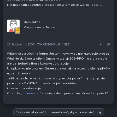
Nie nazekam absolutnie, doskonale wiem ze to wersja "beta"...
damiankca
Zarejestrowany
Noobie
22 Październik 2008
·
TS-109/209 Pro II
·
1 GbE
#5
Witam wszystkich na forum. Jestem nowy więc nie krzyczcie proszę
Właśnie dziś postawiłem Qnapa w wersji 209-PRO II nie dla siebie
ale dal jednej z firm z którą współpracuję.
Urządzonko nie powiem Super sprawa. jak na przechowlanię plików
extra. <brawo>
Jeśli będę chciał nadzorować skrzyneczkę poza firmą logując się
przez neta DYNDNS oczywiście już zapodałem
i czekam na aktywację.
Co do tego
firmware
Beta nie jestem pewien instalować czy nie ??
Musisz się zalogować lub zarejestrować, aby odpowiedzieć tutaj.