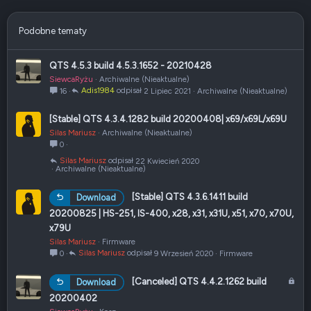
Podobne tematy
QTS 4.5.3 build 4.5.3.1652 - 20210428
SiewcaRyżu
Archiwalne (Nieaktualne)
Adis1984
2 Lipiec 2021
Archiwalne (Nieaktualne)
16
[Stable] QTS 4.3.4.1282 build 20200408| x69/x69L/x69U
Silas Mariusz
Archiwalne (Nieaktualne)
0
Silas Mariusz
22 Kwiecień 2020
Archiwalne (Nieaktualne)
[Stable] QTS 4.3.6.1411 build
Download
20200825 | HS-251, IS-400, x28, x31, x31U, x51, x70, x70U,
x79U
Silas Mariusz
Firmware
Silas Mariusz
9 Wrzesień 2020
Firmware
0
Z
[Canceled] QTS 4.4.2.1262 build
Download
a
20200402
m