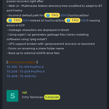
power recovers right after
- Web UI - Multimedia Station directory tree modified to adapt to IE7
and Firefox
FAQ
- Incorrect default path for
SSH
(/usr/local/bin/
FAQ
FAQ
SSH
instead of /usr/local/bin/
SSH
) causing
errors in SCP.
- Garbage characters are displayed in telnet
- Using wget (-q) generates garbage files (when installing
softwares using 'ipkg install')
- UPS support broken with 'genpowered' process re-launched
- Errors on renaming a share folder name
- Back up to external eSATA drive fails
[
Download Locations
]
TS-109
|
TS-109 Pro/Pro-II
TS-209
|
TS-209 Pro/Pro-II
TS-409
|
TS-409 Pro
slyt
S
Entry Technician
Q Associate