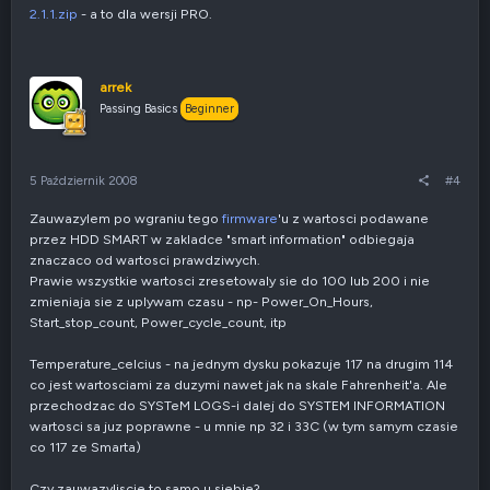
2.1.1.zip
- a to dla wersji PRO.
arrek
Passing Basics
Beginner
5 Październik 2008
#4
Zauwazylem po wgraniu tego
firmware
'u z wartosci podawane
przez HDD SMART w zakladce "smart information" odbiegaja
znaczaco od wartosci prawdziwych.
Prawie wszystkie wartosci zresetowaly sie do 100 lub 200 i nie
zmieniaja sie z uplywam czasu - np- Power_On_Hours,
Start_stop_count, Power_cycle_count, itp
Temperature_celcius - na jednym dysku pokazuje 117 na drugim 114
co jest wartosciami za duzymi nawet jak na skale Fahrenheit'a. Ale
przechodzac do SYSTeM LOGS-i dalej do SYSTEM INFORMATION
wartosci sa juz poprawne - u mnie np 32 i 33C (w tym samym czasie
co 117 ze Smarta)
Czy zauwazyliscie to samo u siebie?