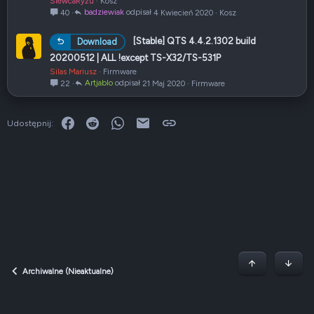
SiewcaRyżu
Kosz
k
badziewiak
4 Kwiecień 2020
Kosz
40
n
i
[Stable] QTS 4.4.2.1302 build
Download
ę
20200512 | ALL !except TS-X32/TS-531P
t
Silas Mariusz
Firmware
e
Artjablo
21 Maj 2020
Firmware
22
Facebook
Reddit
WhatsApp
E-mail
Link
Udostępnij:
Początek stron
Dół
Archiwalne (Nieaktualne)