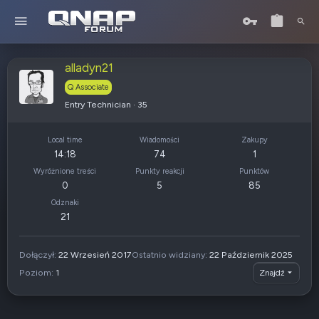
alladyn21
Q Associate
Entry Technician
·
35
Local time
Wiadomości
Zakupy
14:18
74
1
Wyróżnione treści
Punkty reakcji
Punktów
0
5
85
Odznaki
21
Dołączył
22 Wrzesień 2017
Ostatnio widziany
22 Październik 2025
Poziom
1
Znajdź