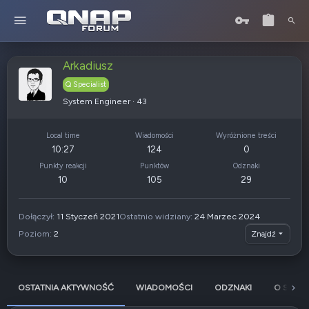
Arkadiusz
Q Specialist
System Engineer
·
43
Local time
Wiadomości
Wyróżnione treści
10:27
124
0
Punkty reakcji
Punktów
Odznaki
10
105
29
Dołączył
11 Styczeń 2021
Ostatnio widziany
24 Marzec 2024
Poziom
2
Znajdź
OSTATNIA AKTYWNOŚĆ
WIADOMOŚCI
ODZNAKI
O SOBIE