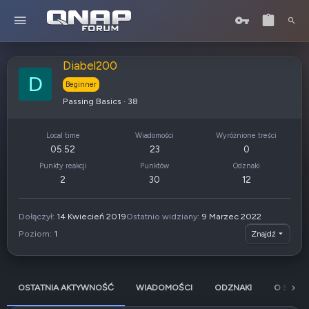
Diabel200
D
Beginner
Passing Basics
·
38
Local time
Wiadomości
Wyróżnione treści
05:52
23
0
Punkty reakcji
Punktów
Odznaki
2
30
12
Dołączył
14 Kwiecień 2019
Ostatnio widziany
9 Marzec 2022
Poziom
1
Znajdź
OSTATNIA AKTYWNOŚĆ
WIADOMOŚCI
ODZNAKI
O SOBIE