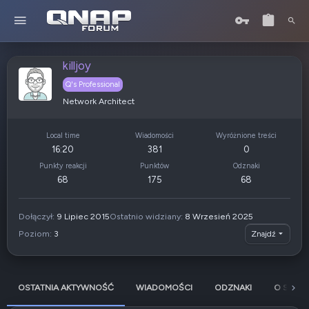
killjoy
Q's Professional
Network Architect
Local time
Wiadomości
Wyróżnione treści
16:20
381
0
Punkty reakcji
Punktów
Odznaki
68
175
68
Dołączył
9 Lipiec 2015
Ostatnio widziany
8 Wrzesień 2025
Poziom
3
Znajdź
OSTATNIA AKTYWNOŚĆ
WIADOMOŚCI
ODZNAKI
O SOBIE