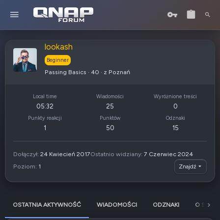
lookash
Beginner
Passing Basics
·
40
·
z
Poznań
Local time
Wiadomości
Wyróżnione treści
05:32
25
0
Punkty reakcji
Punktów
Odznaki
1
50
15
Dołączył
24 Kwiecień 2017
Ostatnio widziany
7 Czerwiec 2024
Poziom
1
Znajdź
OSTATNIA AKTYWNOŚĆ
WIADOMOŚCI
ODZNAKI
O SOBIE