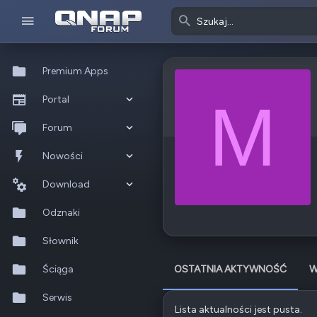
Premium Apps
M
Portal
Co nowego?
Forum
Ostatnia aktywność
Nowe posty
Nowości
Popularne
Nowe posty
Download
Szukaj na forum
Wszystkie posty
Szukaj zasobów
Odznaki
Nowe zasoby
Słownik
Ostatnia aktywność
Ściąga
OSTATNIA AKTYWNOŚĆ
W
Serwis
Lista aktualności jest pusta.