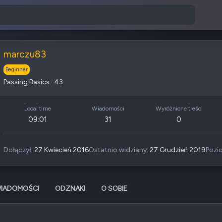
marczu83
Beginner
Passing Basics
·
43
Local time
Wiadomości
Wyróżnione treści
09:01
31
0
Dołączył
27 Kwiecień 2016
Ostatnio widziany
27 Grudzień 2019
Pozi
IADOMOŚCI
ODZNAKI
O SOBIE