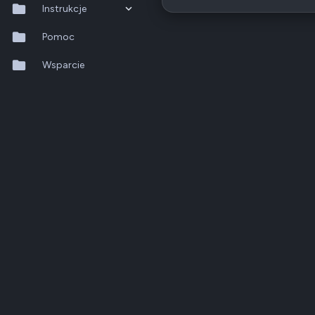
Instrukcje
QTS 5.2.x
Pomoc
QuTS hero h6.0.x
Wsparcie
QuMagie
Hybrid Backup Sync
Qfile Pro
HA Manager
QuWAN
QuRouter
QSS