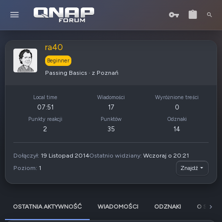
ra40
Beginner
Passing Basics
·
z
Poznań
Local time
Wiadomości
Wyróżnione treści
07:51
17
0
Punkty reakcji
Punktów
Odznaki
2
35
14
Dołączył
19 Listopad 2014
Ostatnio widziany
Wczoraj o 20:21
Poziom
1
Znajdź
OSTATNIA AKTYWNOŚĆ
WIADOMOŚCI
ODZNAKI
O SOBIE