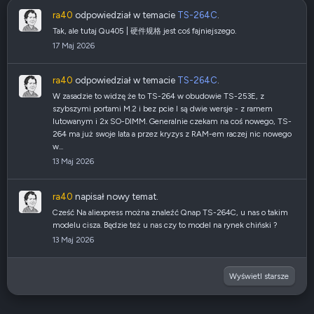
ra40
odpowiedział w temacie
TS-264C
.
Tak, ale tutaj Qu405 | 硬件规格 jest coś fajniejszego.
17 Maj 2026
ra40
odpowiedział w temacie
TS-264C
.
W zasadzie to widzę że to TS-264 w obudowie TS-253E, z
szybszymi portami M.2 i bez pcie I są dwie wersje - z ramem
lutowanym i 2x SO-DIMM. Generalnie czekam na coś nowego, TS-
264 ma już swoje lata a przez kryzys z RAM-em raczej nic nowego
w...
13 Maj 2026
ra40
napisał nowy temat.
Cześć Na aliexpress można znaleźć Qnap TS-264C, u nas o takim
modelu cisza. Będzie też u nas czy to model na rynek chiński ?
13 Maj 2026
Wyświetl starsze