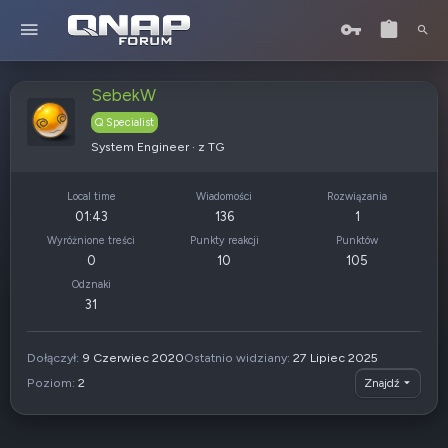
SebekW
Q Specialist
System Engineer
·
z
TG
Local time
Wiadomości
Rozwiązania
01:43
136
1
Wyróżnione treści
Punkty reakcji
Punktów
0
10
105
Odznaki
31
Dołączył
9 Czerwiec 2020
Ostatnio widziany
27 Lipiec 2025
Poziom
2
Znajdź