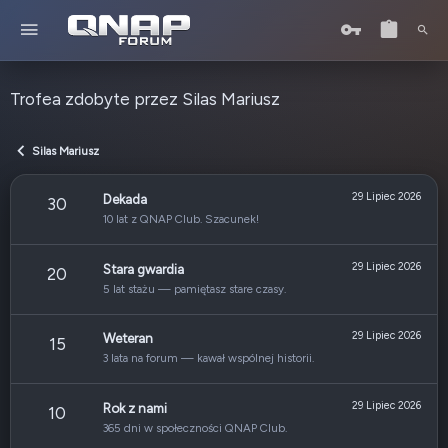
Trofea zdobyte przez Silas Mariusz
Silas Mariusz
29 Lipiec 2026
Dekada
30
10 lat z QNAP Club. Szacunek!
29 Lipiec 2026
Stara gwardia
20
5 lat stażu — pamiętasz stare czasy.
29 Lipiec 2026
Weteran
15
3 lata na forum — kawał wspólnej historii.
29 Lipiec 2026
Rok z nami
10
365 dni w społeczności QNAP Club.