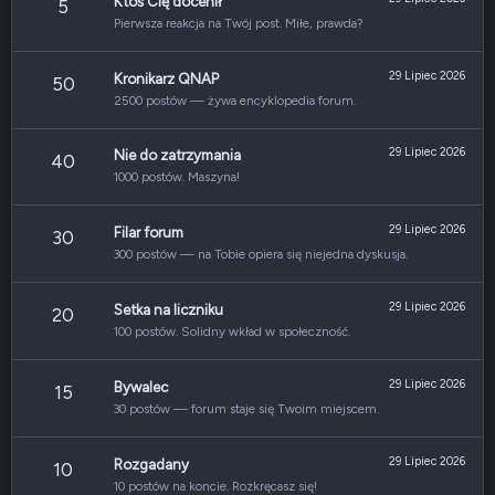
Ktoś Cię docenił
5
Pierwsza reakcja na Twój post. Miłe, prawda?
29 Lipiec 2026
Kronikarz QNAP
50
2500 postów — żywa encyklopedia forum.
29 Lipiec 2026
Nie do zatrzymania
40
1000 postów. Maszyna!
29 Lipiec 2026
Filar forum
30
300 postów — na Tobie opiera się niejedna dyskusja.
29 Lipiec 2026
Setka na liczniku
20
100 postów. Solidny wkład w społeczność.
29 Lipiec 2026
Bywalec
15
30 postów — forum staje się Twoim miejscem.
29 Lipiec 2026
Rozgadany
10
10 postów na koncie. Rozkręcasz się!