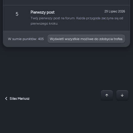
29 Lipiec 2026
Pierwszy post
5
Twój pierwszy post na forum. Każda przygoda zaczyna się od
pierwszego kroku.
W sumie punktów: 405
Wyświetl wszystkie możliwe do zdobycia trofea
Początek stron
Dół
Silas Mariusz
Dark v2 — Graphite
Polski (PL)
Regulamin
Polityka prywatności
Jak korzystać z forum?
R
S