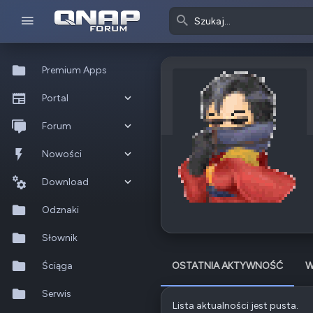
Premium Apps
Portal
Co nowego?
Forum
Ostatnia aktywność
Nowe posty
Nowości
Popularne
Nowe posty
Download
Szukaj na forum
Wszystkie posty
Szukaj zasobów
Odznaki
Nowe zasoby
Słownik
Ostatnia aktywność
Ściąga
OSTATNIA AKTYWNOŚĆ
W
Serwis
Lista aktualności jest pusta.