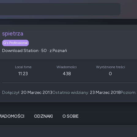
spietrza
Q's Professional
Download Station
·
50
·
z
Poznań
Local time
Wiadomości
Wyróżnione treści
11:23
438
0
Dołączył
20 Marzec 2013
Ostatnio widziany
23 Marzec 2018
Poziom
IADOMOŚCI
ODZNAKI
O SOBIE