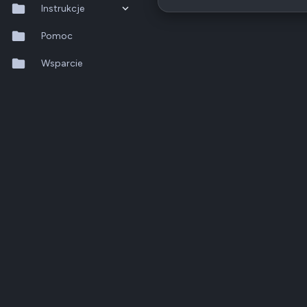
Instrukcje
QTS 5.2.x
Pomoc
QuTS hero h6.0.x
Wsparcie
QuMagie
Hybrid Backup Sync
Qfile Pro
HA Manager
QuWAN
QuRouter
QSS