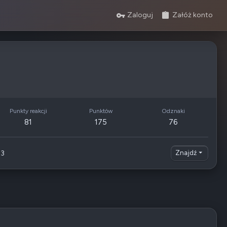
Zaloguj
Załóż konto
Punkty reakcji
Punktów
Odznaki
81
175
76
3
Znajdź