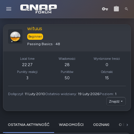
wituus
Beginner
Passing Basics
·
48
Local time
Wiadomości
Wyróżnione treści
22:27
28
0
Punkty reakcji
Punktów
Odznaki
3
50
15
Dołączył
11 Luty 2010
Ostatnio widziany
19 Luty 2026
Poziom
1
Znajdź
OSTATNIA AKTYWNOŚĆ
WIADOMOŚCI
ODZNAKI
O SOBIE