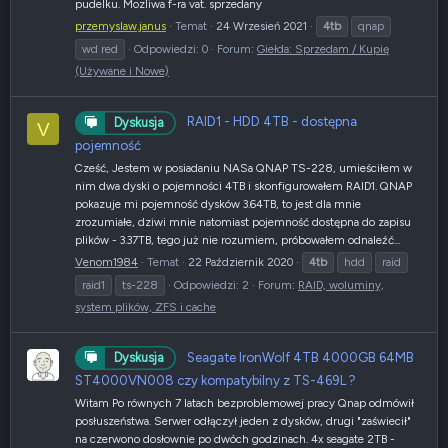
pudelku. Mozliwa f-ra vat. sprzedany
przemyslaw.janus
Temat
24 Wrzesień 2021
4tb
qnap
wd red
Odpowiedzi: 0
Forum:
Giełda: Sprzedam / Kupię
(Używane i Nowe)
RAID1 - HDD 4TB - dostępna
Dyskusja
V
pojemność
Cześć, Jestem w posiadaniu NASa QNAP TS-228, umieściłem w
nim dwa dyski o pojemności 4TB i skonfigurowałem RAID1. QNAP
pokazuje mi pojemność dysków 3.64TB, to jest dla mnie
zrozumiałe, dziwi mnie natomiast pojemność dostępna do zapisu
plików - 3.37TB, tego już nie rozumiem, próbowałem odnaleźć...
Venom1984
Temat
22 Październik 2020
4tb
hdd
raid
raid1
ts-228
Odpowiedzi: 2
Forum:
RAID, woluminy,
system plików, ZFS i cache
Seagate IronWolf 4TB 4000GB 64MB
Dyskusja
ST4000VN008 czy kompatybilny z TS-469L ?
Witam Po równych 7 latach bezproblemowej pracy Qnap odmówił
posłuszeństwa. Serwer odłączył jeden z dysków, drugi "zaświecił"
na czerwono dosłownie po dwóch godzinach. 4x seagate 2TB -