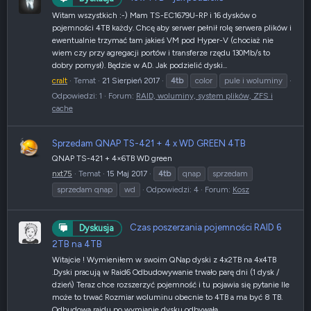
Witam wszystkich :-) Mam TS-EC1679U-RP i 16 dysków o
pojemności 4TB każdy. Chcę aby serwer pełnił rolę serwera plików i
ewentualnie trzymać tam jakieś VM pod Hyper-V (chociaż nie
wiem czy przy agregacji portów i transferze rzędu 130Mb/s to
dobry pomysł). Będzie w AD. Jak podzielić dyski...
cralt
Temat
21 Sierpień 2017
4tb
color
pule i woluminy
Odpowiedzi: 1
Forum:
RAID, woluminy, system plików, ZFS i
cache
Sprzedam QNAP TS-421 + 4 x WD GREEN 4TB
QNAP TS-421 + 4×6TB WD green
nxt75
Temat
15 Maj 2017
4tb
qnap
sprzedam
sprzedam qnap
wd
Odpowiedzi: 4
Forum:
Kosz
Czas poszerzania pojemności RAID 6
Dyskusja
2TB na 4TB
Witajcie ! Wymieniłem w swoim QNap dyski z 4x2TB na 4x4TB
.Dyski pracują w Raid6 Odbudowywanie trwało parę dni (1 dysk /
dzień) Teraz chce rozszerzyć pojemność i tu pojawia się pytanie Ile
może to trwać Rozmiar woluminu obecnie to 4TB a ma być 8 TB.
Odbudowa raidu po wymianie dysku odbywała...