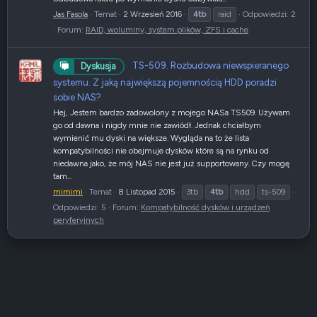
Jas Fasola
Temat
2 Wrzesień 2016
4tb
raid
Odpowiedzi: 2
Forum:
RAID, woluminy, system plików, ZFS i cache
TS-509. Rozbudowa niewspieranego
Dyskusja
systemu. Z jaką największą pojemnością HDD poradzi
sobie NAS?
Hej, Jestem bardzo zadowolony z mojego NASa TS509. Używam
go od dawna i nigdy mnie nie zawiódł. Jednak chciałbym
wymienić mu dyski na większe. Wygląda na to że lista
kompatybilności nie obejmuje dysków które są na rynku od
niedawna jako, że mój NAS nie jest już supportowany. Czy mogę
tam...
mimimi
Temat
8 Listopad 2015
3tb
4tb
hdd
ts-509
Odpowiedzi: 5
Forum:
Kompatybilność dysków i urządzeń
peryferyjnych