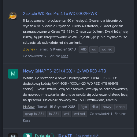
2 sztuki WD Red Pro 4Tb WD4002FFWX
5 Lat gwarancji producenta (60 miesięcy). Gwarancja biegnie od
stycznia br. Niewiele używane. Około 40 startów, kilkaset godzin
przepracowane w Qnap TS 453+. Qnapa zwróciłem. Dyski leżą i się
kurzą, są już zarejestrowane w WD. Rejestrując je nie myślałem, że
sytuacja tak radykalnie mi się zmieni...
Zbynek
Temat
9 Kwiecień 2018
4tb
wd
wd red
Odpowiedzi: 5
Forum:
Kosz
Nowy QNAP TS-251 (4GB) + 2x WD RED 4TB
M
Witam, Do sprzedania nowe i nieużywane: -QNAP TS-251 z
dodatkową kością RAM 4GB - 1000zł -2X WD RED 4TB (64MB
cache) - 520zł sztuka Leżą od czerwca i czekają na przeprowadzkę
do nowego mieszkania, ale chyba całość się odwlecze, dlatego lecą
na sprzedaż. Na całość dowody zakupu. Pozdrawiam, Marcin
MaSow
Temat
15 Styczeń 2018
4gb
4tb
nowy
qnap
qnap ts-251
ts-251
wd
wd red
Odpowiedzi: 1
Forum:
Kosz
16 x 4TB - jak podzielić
Dyskusja