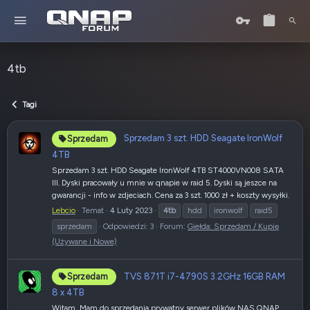
4tb
Tagi
Sprzedam 3 szt. HDD Seagate IronWolf
Sprzedam
4TB
Sprzedam 3 szt. HDD Seagate IronWolf 4TB ST4000VN008 SATA
III. Dyski pracowały u mnie w qnapie w raid 5. Dyski są jeszce na
gwarancji - info w zdjeciach. Cena za 3 szt. 1000 zł + koszty wysyłki.
Lebcio
Temat
4 Luty 2023
4tb
hdd
ironwolf
raid5
sprzedam
Odpowiedzi: 3
Forum:
Giełda: Sprzedam / Kupię
(Używane i Nowe)
TVS 871T i7-4790S 3.2GHz 16GB RAM
Sprzedam
8 x 4TB
Witam, Mam do sprzedania prywatny serwer plików NAS QNAP