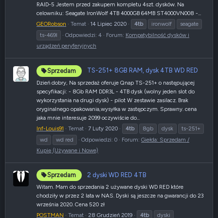
RAID-5 Jestem przed zakupem kompletu 4szt. dysków. Na
celowniku: Seagate IronWolf 4TB 4000GB 64MB ST4000VN008 -...
GEORobson
Temat
14 Lipiec 2020
4tb
ironwolf
seagate
ts-469l
Odpowiedzi: 4
Forum:
Kompatybilność dysków i
urządzeń peryferyjnych
TS-251+ 8GB RAM, dysk 4TB WD RED
Sprzedam
Dzień dobry, Na sprzedaż oferuje Qnap TS-251+ o następującej
specyfikacji: - 8Gb RAM DDR3L - 4TB dysk (wolny jeden slot do
wykorzystania na drugi dysk) - pilot W zestawie zasilacz. Brak
oryginalnego opakowania,wysyłka w zastępczym. Sprawny. cena
jaka mnie interesuje 2099 oczywiście do...
Inf-Louis91
Temat
7 Luty 2020
4tb
8gb
dysk
ts-251+
wd
wd red
Odpowiedzi: 0
Forum:
Giełda: Sprzedam /
Kupię (Używane i Nowe)
2 dyski WD RED 4TB
Sprzedam
Witam. Mam do sprzedania 2 używane dyski WD RED które
chodziły w przez 2 lata w NAS. Dyski są jeszcze na gwarancji do 23
września 2020. Cena 520 zł
POSTMAN
Temat
28 Grudzień 2019
4tb
dyski