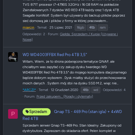
TVS 871T procesor i7-4790S 3.2GHz i 16 GB RAM na pokładzie
Zainstalowanych 7 dysków WD RED 4TB każdy oraz 1 dysk 4TB
Seagate IronWolf. System był używany do backup plików poprzez
sieć domową jak i plików z firmy w której pracowałem...
miarcin
Temat
25 Lipiec 2021
16gb
4tb
ram
Odpowiedzi: 2
Forum:
Giełda: Sprzedam / Kupię (Używane i
Nowe)
WD WD4003FFBX Red Pro 4TB 3,5"
Witam, Wiem, ze to strona poświęcona tematyce QNAP, ale
chciałbym was zapytać czy zakup dysku twardego WD
WD4003FFBX Red Pro 4TB 3,5" do mojego komputera stacjonarnego
będzie dobrym wyborem . Dysk miałby służyć do przechowywania
moich danych . System mój stoi na dysku SSD M.2, więc nie...
*ARCZI*
Temat
12 Grudzień 2020
4tb
wd
Odpowiedzi: 4
Forum:
Przed zakupem... (Porady i dylematy)
Qnap TS - 469 Pro (stan igla) + 4xWD
Sprzedam
P
Red 4TB
Sprzedam serwer Qnap TS-469 Pro. Stan Idealny. Zakupiony od
dystrybutora. Zapraszam do skladania ofert. Pelen komplet w