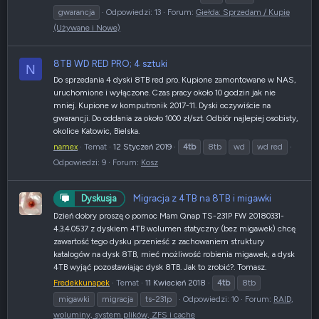
gwarancja
Odpowiedzi: 13
Forum:
Giełda: Sprzedam / Kupię
(Używane i Nowe)
8TB WD RED PRO; 4 sztuki
N
Do sprzedania 4 dyski 8TB red pro. Kupione zamontowane w NAS,
uruchomione i wyłączone. Czas pracy około 10 godzin jak nie
mniej. Kupione w komputronik 2017-11. Dyski oczywiście na
gwarancji. Do oddania za około 1000 zł/szt. Odbiór najlepiej osobisty,
okolice Katowic, Bielska.
namex
Temat
12 Styczeń 2019
4tb
8tb
wd
wd red
Odpowiedzi: 9
Forum:
Kosz
Migracja z 4TB na 8TB i migawki
Dyskusja
Dzień dobry proszę o pomoc Mam Qnap TS-231P FW 20180331-
4.3.4.0537 z dyskiem 4TB wolumen statyczny (bez migawek) chcę
zawartość tego dysku przenieść z zachowaniem struktury
katalogów na dysk 8TB, mieć możliwość robienia migawek, a dysk
4TB wyjąć pozostawiając dysk 8TB. Jak to zrobić?. Tomasz.
Fredekkunapek
Temat
11 Kwiecień 2018
4tb
8tb
migawki
migracja
ts-231p
Odpowiedzi: 10
Forum:
RAID,
woluminy, system plików, ZFS i cache