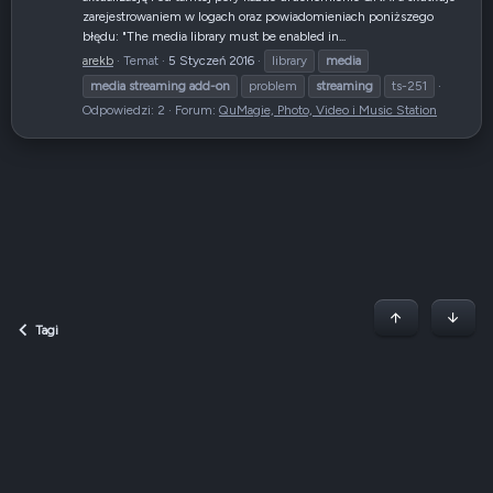
zarejestrowaniem w logach oraz powiadomieniach poniższego
błędu: "The media library must be enabled in...
arekb
Temat
5 Styczeń 2016
library
media
media
streaming
add-on
problem
streaming
ts-251
Odpowiedzi: 2
Forum:
QuMagie, Photo, Video i Music Station
Początek stron
Dół
Tagi
Dark v2 — Graphite
Polski (PL)
Regulamin
Polityka prywatności
Jak korzystać z forum?
R
S
S
QNAP Forum Polska, QNAP Club Poland ©2008-2026