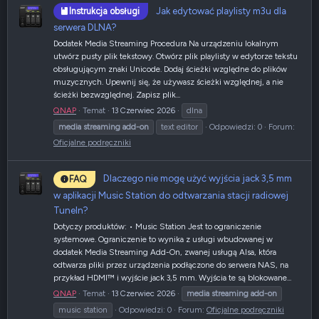
Jak edytować playlisty m3u dla
Instrukcja obsługi
serwera DLNA?
Dodatek Media Streaming Procedura Na urządzeniu lokalnym
utwórz pusty plik tekstowy. Otwórz plik playlisty w edytorze tekstu
obsługującym znaki Unicode. Dodaj ścieżki względne do plików
muzycznych. Upewnij się, że używasz ścieżki względnej, a nie
ścieżki bezwzględnej. Zapisz plik...
QNAP
Temat
13 Czerwiec 2026
dlna
media
streaming
add-on
text editor
Odpowiedzi: 0
Forum:
Oficjalne podręczniki
Dlaczego nie mogę użyć wyjścia jack 3,5 mm
FAQ
w aplikacji Music Station do odtwarzania stacji radiowej
TuneIn?
Dotyczy produktów: • Music Station Jest to ograniczenie
systemowe. Ograniczenie to wynika z usługi wbudowanej w
dodatek Media Streaming Add-On, zwanej usługą Alsa, która
odtwarza pliki przez urządzenia podłączone do serwera NAS, na
przykład HDMI™ i wyjście jack 3,5 mm. Wyjścia te są blokowane...
QNAP
Temat
13 Czerwiec 2026
media
streaming
add-on
music station
Odpowiedzi: 0
Forum:
Oficjalne podręczniki