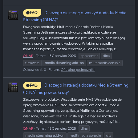
Dlaczego nie mogę otworzyć dodatku Media
FAQ
Streaming (DLNA)?
Powiązane produkty: Multimedia Console Dodatek Media
Streaming Jeśli nie możesz otworzyć aplikacji, możliwe że
aplikacja uległa uszkodzeniu lub nie jest kompatybilna z bieżącą
wersją oprogramowania układowego. W takim przypadku
konieczna będzie jej ręczna reinstalacja. Pobierz aplikację z...
QNAP
Temat
13 Czerwiec 2026
app center
dlna
firmware
media
streaming
add-on
multimedia console
Odpowiedzi: 0
Forum:
Oficjalne podręczniki
Dlaczego instalacja dodatku Media Streaming
FAQ
(DLNA) nie powiodła się?
Zastosowane produkty: Wszystkie serie NAS Wszystkie wersje
oprogramowania QTS Przed zainstalowaniem dodatku Media
Streaming upewnij się, że aplikacja Multimedia Console jest
włączona, ponieważ bez niej instalacja nie będzie możliwa i
zakończy się niepowodzeniem. Inną przyczyną może być to...
QNAP
Temat
13 Czerwiec 2026
dlna
media
streaming
add-on
multimedia console
qts