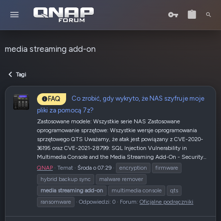
media streaming add-on
Tagi
Co zrobić, gdy wykryto, że NAS szyfruje moje
FAQ
pliki za pomocą 7z?
Zastosowane modele: Wszystkie serie NAS Zastosowane
oprogramowanie sprzętowe: Wszystkie wersje oprogramowania
sprzętowego QTS Uważamy, że atak jest powiązany z CVE-2020-
36195 oraz CVE-2021-28799: SQL Injection Vulnerability in
Multimedia Console and the Media Streaming Add-On - Security...
QNAP
Temat
Środa o 07:29
encryption
firmware
hybrid backup sync
malware remover
media
streaming
add-on
multimedia console
qts
ransomware
Odpowiedzi: 0
Forum:
Oficjalne podręczniki