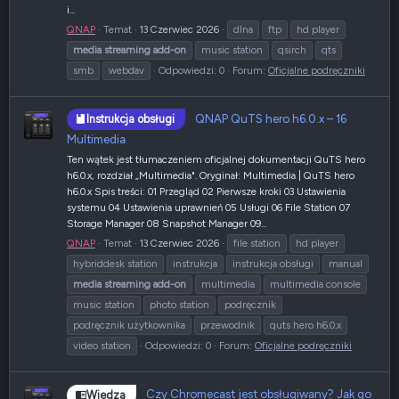
i...
QNAP
Temat
13 Czerwiec 2026
dlna
ftp
hd player
media
streaming
add-on
music station
qsirch
qts
smb
webdav
Odpowiedzi: 0
Forum:
Oficjalne podręczniki
QNAP QuTS hero h6.0.x – 16
Instrukcja obsługi
Multimedia
Ten wątek jest tłumaczeniem oficjalnej dokumentacji QuTS hero
h6.0.x, rozdział „Multimedia". Oryginał: Multimedia | QuTS hero
h6.0.x Spis treści: 01 Przegląd 02 Pierwsze kroki 03 Ustawienia
systemu 04 Ustawienia uprawnień 05 Usługi 06 File Station 07
Storage Manager 08 Snapshot Manager 09...
QNAP
Temat
13 Czerwiec 2026
file station
hd player
hybriddesk station
instrukcja
instrukcja obsługi
manual
media
streaming
add-on
multimedia
multimedia console
music station
photo station
podręcznik
podręcznik użytkownika
przewodnik
quts hero h6.0.x
video station
Odpowiedzi: 0
Forum:
Oficjalne podręczniki
Czy Chromecast jest obsługiwany? Jak go
Wiedza