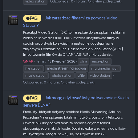
video station
Odpowiedzi: 0
Forum:
Oficjalne podręczniki
Jak zarządzać filmami za pomocą Video
FAQ
Station?
Przegląd Video Station (5.0) to narzędzie do zarządzania plikami
wideo na serwerze QNAP NAS. Możesz klasyfikować filmy w
swoich osobistych kolekcjach, a następnie udostępniać je
znajomym i rodzinie online. Uruchamianie Video Station[/URL]
Importowanie filmów do QNAP NAS[/URL] Korzystanie...
QNAP
Temat
13 Kwiecień 2026
dlna
encryption
file station
media
streaming
add-on
multimedialnych
music station
photo station
qfile
video station
Odpowiedzi: 0
Forum:
Oficjalne podręczniki
Jak mogę edytować listy odtwarzania m3u dla
FAQ
serwera DLNA?
Produkty, których dotyczy problem Media Streaming Add-on
Procedura Na urządzeniu lokalnym utwórz pusty plik tekstowy.
Otwórz plik listy odtwarzania za pomocą edytora tekstu
obsługującego znaki Unicode. Dodaj ścieżkę względną do plików
muzycznych.UwagaUpewnij się, że używasz ścieżki...