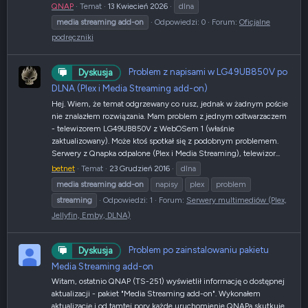
QNAP
Temat
13 Kwiecień 2026
dlna
media
streaming
add-on
Odpowiedzi: 0
Forum:
Oficjalne
podręczniki
Problem z napisami w LG49UB850V po
Dyskusja
DLNA (Plex i Media Streaming add-on)
Hej. Wiem, że temat odgrzewany co rusz, jednak w żadnym poście
nie znalazłem rozwiązania. Mam problem z jednym odtwarzaczem
- telewizorem LG49UB850V z WebOSem 1 (właśnie
zaktualizowany). Może ktoś spotkał się z podobnym problemem.
Serwery z Qnapka odpalone (Plex i Media Streaming), telewizor...
betnet
Temat
23 Grudzień 2016
dlna
media
streaming
add-on
napisy
plex
problem
streaming
Odpowiedzi: 1
Forum:
Serwery multimediów (Plex,
Jellyfin, Emby, DLNA)
Problem po zainstalowaniu pakietu
Dyskusja
Media Streaming add-on
Witam, ostatnio QNAP (TS-251) wyświetlił informację o dostępnej
aktualizacji - pakiet "Media Streaming add-on". Wykonałem
aktualizację i od tamtej pory każde uruchomienie QNAPa skutkuje