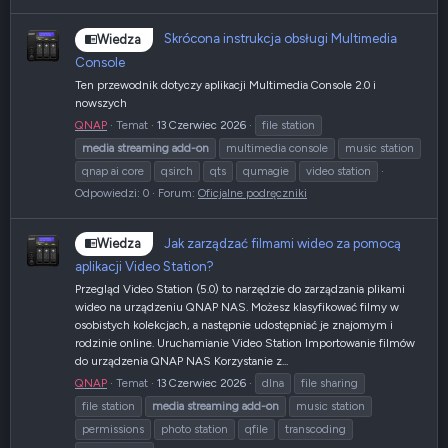
Skrócona instrukcja obsługi Multimedia
Wiedza
Console
Ten przewodnik dotyczy aplikacji Multimedia Console 2.0 i
nowszych
QNAP
Temat
13 Czerwiec 2026
file station
media
streaming
add-on
multimedia console
music station
qnap ai core
qsirch
qts
qumagie
video station
Odpowiedzi: 0
Forum:
Oficjalne podręczniki
Jak zarządzać filmami wideo za pomocą
Wiedza
aplikacji Video Station?
Przegląd Video Station (5.0) to narzędzie do zarządzania plikami
wideo na urządzeniu QNAP NAS. Możesz klasyfikować filmy w
osobistych kolekcjach, a następnie udostępniać je znajomym i
rodzinie online. Uruchamianie Video Station Importowanie filmów
do urządzenia QNAP NAS Korzystanie z...
QNAP
Temat
13 Czerwiec 2026
dlna
file sharing
file station
media
streaming
add-on
music station
permissions
photo station
qfile
transcoding