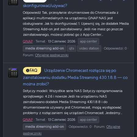
skonfigurować/używać?
Odpowiedź Tak, przesyłanie strumieniowe do Chromecasta z
aplikacji multimedialnych na urządzeniu QNAP NAS jest
obsługiwane. Jak to skonfigurować 1. Upewnij się, że dodatek Media
Streaming Add-on jest zainstalowany. Jeśli nie masz go jeszcze
zainstalowanego, możesz pobrać go z App Center...
QNAP
Temat
13 Czerwiec 2026
app center
media
streaming
add-on
qts
video station
Odpowiedzi: 0
Forum:
Oficjalne podręczniki
Urządzenie Chromecast rozłącza się po
FAQ
zainstalowaniu dodatku Media Streaming 430.1.8.8 — co
można zrobić?
Dotyczy modeli: Wszystkie serie NAS Dotyczy oprogramowania
sprzętowego: 4.2.6 i nowsze Jeśli na urządzeniu NAS
zainstalowano dodatek Media Streaming 430.1.8.8 i do
strumieniowania używany jest Chromecast, mogą występować
problemy z rozłączaniem się urządzeń Chromecast. Jesteśmy...
QNAP
Temat
13 Czerwiec 2026
app center
media
streaming
add-on
Odpowiedzi: 0
Forum:
Oficjalne
podręczniki