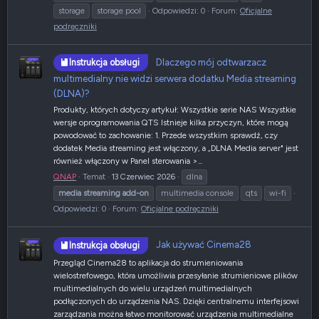
storage
storage pool
Odpowiedzi: 0
Forum:
Oficjalne
podręczniki
Dlaczego mój odtwarzacz
Instrukcja obsługi
multimedialny nie widzi serwera dodatku Media streaming
(DLNA)?
Produkty, których dotyczy artykuł: Wszystkie serie NAS Wszystkie
wersje oprogramowania QTS Istnieje kilka przyczyn, które mogą
powodować to zachowanie: 1. Przede wszystkim sprawdź, czy
dodatek Media streaming jest włączony, a „DLNA Media server" jest
również włączony w Panel sterowania >...
QNAP
Temat
13 Czerwiec 2026
dlna
media
streaming
add-on
multimedia console
qts
wi-fi
Odpowiedzi: 0
Forum:
Oficjalne podręczniki
Jak używać Cinema28
Instrukcja obsługi
Przegląd Cinema28 to aplikacja do strumieniowania
wielostrefowego, która umożliwia przesyłanie strumieniowe plików
multimedialnych do wielu urządzeń multimedialnych
podłączonych do urządzenia NAS. Dzięki centralnemu interfejsowi
zarządzania można łatwo monitorować urządzenia multimedialne