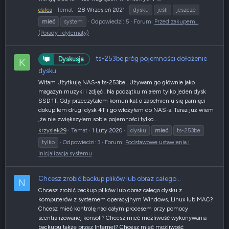
dafca
Temat
28 Wrzesień 2021
dysku
jeśli
jeszcze
mieć
system
Odpowiedzi: 5
Forum:
Przed zakupem...
(Porady i dylematy)
ts-253be próg pojemności dołożenie
Dyskusja
K
dysku
Witam Użytkuję NAS-a ts-253be . Używam go głównie jako
magazyn muzyki i zdjęć . Na początku miałem tylko jeden dysk
SSD 1T. Gdy przeczytałem komunikat o zapełnieniu się pamięci
dokupiłem drugi dysk 4T i go włożyłem do NAS-a. Teraz już wiem
,że nie zwiększyłem sobie pojemności tylko...
krzysiek29
Temat
1 Luty 2020
dysku
mieć
ts-253be
tylko
Odpowiedzi: 3
Forum:
Podstawowe ustawienia i
inicjalizacja systemu
Chcesz zrobić backup plików lub obraz całego...
N
Chcesz zrobić backup plików lub obraz całego dysku z
komputerów z systemem operacyjnym Windows, Linux lub MAC?
Chcesz mieć kontrolę nad całym procesem przy pomocy
scentralizowanej konsoli? Chcesz mieć możliwość wykonywania
backupu także przez Internet? Chcesz mieć możliwość