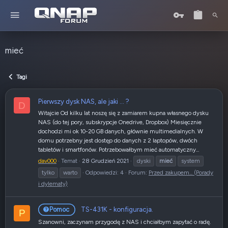
mieć
Tagi
Pierwszy dysk NAS, ale jaki ... ?
D
Witajcie Od kilku lat noszę się z zamiarem kupna własnego dysku
NAS (do tej pory, subskrypcje Onedrive, Dropbox) Miesięcznie
dochodzi mi ok 10-20 GB danych, głównie multimedialnych. W
domu potrzebny jest dostęp do danych z 2 laptopów, dwóch
tabletów i smartfonów. Potrzebowałbym mieć automatyczny...
dav000
Temat
28 Grudzień 2021
dyski
mieć
system
tylko
warto
Odpowiedzi: 4
Forum:
Przed zakupem... (Porady
i dylematy)
TS-431K - konfiguracja.
Pomoc
P
Szanowni, zaczynam przygodę z NAS i chciałbym zapytać o radę.