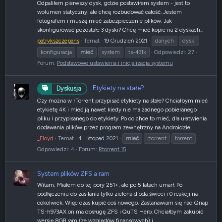
Odpaliłem pierwszy dysk, gdzie postawiłem system - jest to
wolumen statyczny, ale chcę rozbudować całość. Jestem
fotografem i muszę mieć zabezpieczenie plików. Jak
skonfigurować pozostałe 3 dyski? Chcę mieć kopie na 2 dyskach...
patrykszczepans
Temat
19 Grudzień 2021
danych
dyski
konfiguracja
mieć
system
ts-431k
Odpowiedzi: 27
Forum:
Podstawowe ustawienia i inicjalizacja systemu
Etykiety na stałe?
Dyskusja
Czy można w rTorrent przypisać etykiety na stałe? Chciałbym mieć
etykietę 4K i mieć ją nawet kiedy nie ma żadnego pobieranego
pliku i przypisanego do etykiety. Po co chce to mieć, dla ułatwienia
dodawania plików przez program zewnętrzny na Androidzie.
_Floyd
Temat
4 Listopad 2021
mieć
rtorrent
torrent
Odpowiedzi: 4
Forum:
Rtorrent 15
System plików ZFS a ram
Witam, Miałem do tej pory 251+, ale po 5 latach umarł. Po
podłączeniu do zasilania tylko zielona dioda świeci i 0 reakcji na
cokolwiek. Więc czas kupić coś nowego. Zastanawiam się nad Qnap
TS-h973AX on ma obsługę ZFS i QuTS Hero. Chciałbym zakupić
wersję 8GB ram (ze względów finansowych) i...