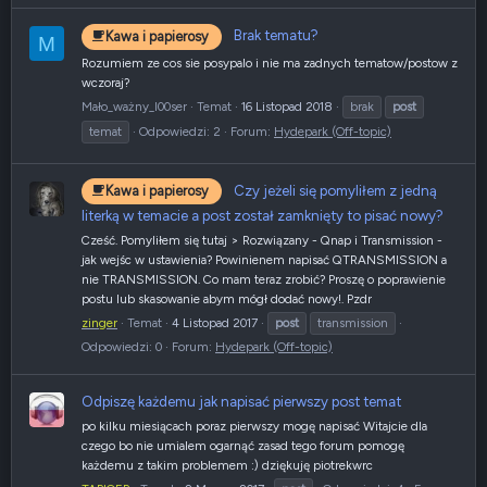
Brak tematu?
Kawa i papierosy
M
Rozumiem ze cos sie posypalo i nie ma zadnych tematow/postow z
wczoraj?
Mało_ważny_l00ser
Temat
16 Listopad 2018
brak
post
temat
Odpowiedzi: 2
Forum:
Hydepark (Off-topic)
Czy jeżeli się pomyliłem z jedną
Kawa i papierosy
literką w temacie a post został zamknięty to pisać nowy?
Cześć. Pomyliłem się tutaj > Rozwiązany - Qnap i Transmission -
jak wejśc w ustawienia? Powinienem napisać QTRANSMISSION a
nie TRANSMISSION. Co mam teraz zrobić? Proszę o poprawienie
postu lub skasowanie abym mógł dodać nowy!. Pzdr
zinger
Temat
4 Listopad 2017
post
transmission
Odpowiedzi: 0
Forum:
Hydepark (Off-topic)
Odpiszę każdemu jak napisać pierwszy post temat
po kilku miesiącach poraz pierwszy mogę napisać Witajcie dla
czego bo nie umialem ogarnąć zasad tego forum pomogę
każdemu z takim problemem :) dziękuję piotrekwrc