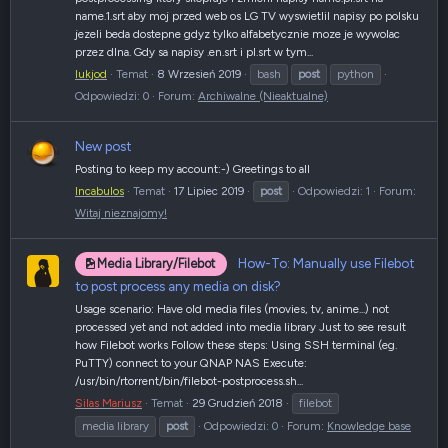
name.1.srt aby moj przed web os LG TV wyswietlil napisy po polsku
jezeli beda dostepne gdyz tylko alfabetycznie moze je wywolac
przez dlna. Gdy sa napisy .en.srt i pl.srt w tym...
lukjod
Temat
8 Wrzesień 2019
bash
post
python
Odpowiedzi: 0
Forum:
Archiwalne (Nieaktualne)
New post
Posting to keep my account:-) Greetings to all
Incabulos
Temat
17 Lipiec 2019
post
Odpowiedzi: 1
Forum:
Witaj nieznajomy!
How-To: Manually use Filebot
Media Library/Filebot
to post process any media on disk?
Usage scenario: Have old media files (movies, tv, anime...) not
processed yet and not added into media library Just to see result
how Filebot works Follow these steps: Using SSH terminal (eg.
PuTTY) connect to your QNAP NAS Execute:
/usr/bin/rtorrent/bin/filebot-postprocess.sh...
Silas Mariusz
Temat
29 Grudzień 2018
filebot
media library
post
Odpowiedzi: 0
Forum:
Knowledge base