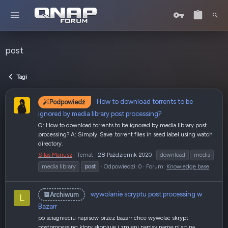
post
Tagi
How to download torrents to be
Podpowiedź
ignored by media library post processing?
Q: How to download torrents to be ignored by media library post
processing? A: Simply. Save .torrent files in seed label using watch
directory.
Silas Mariusz
Temat
28 Październik 2020
download
media
media library
post
Odpowiedzi: 0
Forum:
Knowledge base
wywolanie scryptu post processing w
Archiwum
L
Bazarr
po sciagnieciu napisow przez bazarr chce wywolac skrypt
postprocessing ktory skopiuje i zmieni napisy name.pl.srt na