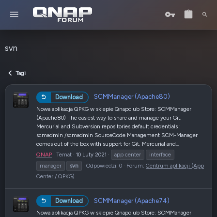
svn
Tagi
SCMManager (Apache80)
Download
Nowa aplikacja QPKG w sklepie Qnapclub Store: SCMManager
(Apache80) The easiest way to share and manage your Git,
Mercurial and Subversion repositories default credentials :
scmadmin /scmadmin SourceCode Management SCM-Manager
comes out of the box with support for Git, Mercurial and...
QNAP
Temat
10 Luty 2021
app center
interface
manager
svn
Odpowiedzi: 0
Forum:
Centrum aplikacji (App
Center / QPKG)
SCMManager (Apache74)
Download
Nowa aplikacja QPKG w sklepie Qnapclub Store: SCMManager