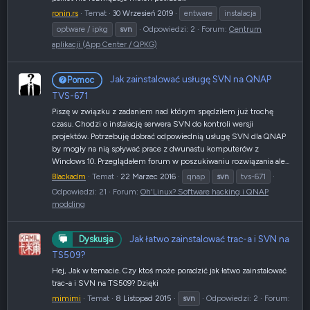
ronin.rs
Temat
30 Wrzesień 2019
entware
instalacja
optware / ipkg
svn
Odpowiedzi: 2
Forum:
Centrum
aplikacji (App Center / QPKG)
Jak zainstalować usługę SVN na QNAP
Pomoc
TVS-671
Piszę w związku z zadaniem nad którym spędziłem już trochę
czasu. Chodzi o instalację serwera SVN do kontroli wersji
projektów. Potrzebuję dobrać odpowiednią usługę SVN dla QNAP
by mogły na nią spływać prace z dwunastu komputerów z
Windows 10. Przeglądałem forum w poszukiwaniu rozwiązania ale...
Blackadm
Temat
22 Marzec 2016
qnap
svn
tvs-671
Odpowiedzi: 21
Forum:
Oh'Linux? Software hacking i QNAP
modding
Jak łatwo zainstalować trac-a i SVN na
Dyskusja
TS509?
Hej, Jak w temacie. Czy ktoś może poradzić jak łatwo zainstalować
trac-a i SVN na TS509? Dzięki
mimimi
Temat
8 Listopad 2015
svn
Odpowiedzi: 2
Forum: