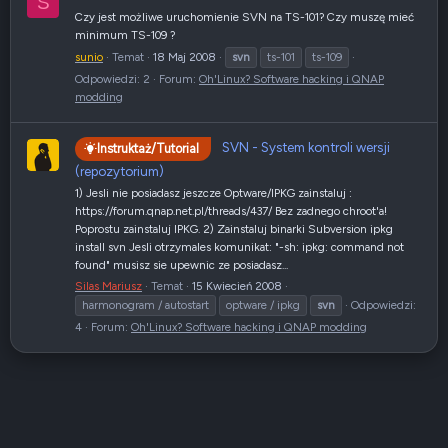
S
Czy jest możliwe uruchomienie SVN na TS-101? Czy muszę mieć
minimum TS-109 ?
sunio
Temat
18 Maj 2008
svn
ts-101
ts-109
Odpowiedzi: 2
Forum:
Oh'Linux? Software hacking i QNAP
modding
SVN - System kontroli wersji
Instruktaż/Tutorial
(repozytorium)
1) Jesli nie posiadasz jeszcze Optware/IPKG zainstaluj :
https://forum.qnap.net.pl/threads/437/ Bez zadnego chroot'a!
Poprostu zainstaluj IPKG. 2) Zainstaluj binarki Subversion ipkg
install svn Jesli otrzymales komunikat: "-sh: ipkg: command not
found" musisz sie upewnic ze posiadasz...
Silas Mariusz
Temat
15 Kwiecień 2008
harmonogram / autostart
optware / ipkg
svn
Odpowiedzi:
4
Forum:
Oh'Linux? Software hacking i QNAP modding