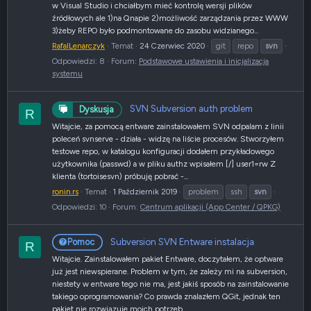
w Visual Studio i chciałbym mieć kontrolę wersji plików
źródłowych ale 1)na Qnapie 2)możliwość zarządzania przez WWW
3)żeby REPO było podmontowane do zasobu widzianego...
RafalLenarczyk
Temat
24 Czerwiec 2020
git
repo
svn
Odpowiedzi: 8
Forum:
Podstawowe ustawienia i inicjalizacja
systemu
SVN Subversion auth problem
Dyskusja
R
Witajcie, za pomocą entware zainstalowałem SVN odpalam z linii
poleceń svnserve - działa - widzę na liście procesów. Stworzyłem
testowe repo, w katalogu konfiguracji dodałem przykładowego
użytkownika (passwd) a w pliku authz wpisałem [/] user1=rw Z
klienta (tortoisesvn) próbuję pobrać -...
ronin.rs
Temat
1 Październik 2019
problem
ssh
svn
Odpowiedzi: 10
Forum:
Centrum aplikacji (App Center / QPKG)
Subversion SVN Entware instalacja
Pomoc
R
Witajcie. Zainstalowałem pakiet Entware, doczytałem, że optware
już jest niewspierane. Problem w tym, że zależy mi na subversion,
niestety w entware tego nie ma, jest jakiś sposób na zainstalowanie
takiego oprogramowania? Co prawda znalazłem QGit, jednak ten
pakiet nie rozwiązuje moich potrzeb...