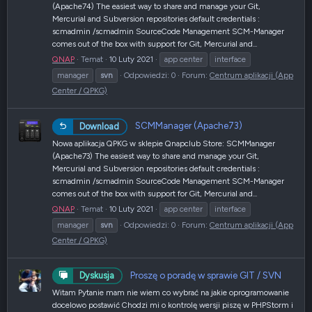
(Apache74) The easiest way to share and manage your Git,
Mercurial and Subversion repositories default credentials :
scmadmin /scmadmin SourceCode Management SCM-Manager
comes out of the box with support for Git, Mercurial and...
QNAP
Temat
10 Luty 2021
app center
interface
manager
svn
Odpowiedzi: 0
Forum:
Centrum aplikacji (App
Center / QPKG)
SCMManager (Apache73)
Download
Nowa aplikacja QPKG w sklepie Qnapclub Store: SCMManager
(Apache73) The easiest way to share and manage your Git,
Mercurial and Subversion repositories default credentials :
scmadmin /scmadmin SourceCode Management SCM-Manager
comes out of the box with support for Git, Mercurial and...
QNAP
Temat
10 Luty 2021
app center
interface
manager
svn
Odpowiedzi: 0
Forum:
Centrum aplikacji (App
Center / QPKG)
Proszę o poradę w sprawie GIT / SVN
Dyskusja
Witam Pytanie mam nie wiem co wybrać na jakie oprogramowanie
docelowo postawić Chodzi mi o kontrolę wersji piszę w PHPStorm i