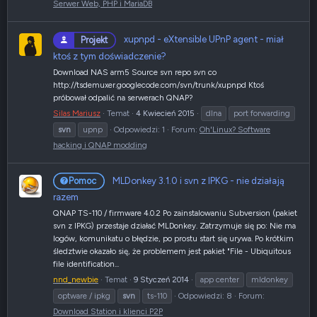
Serwer Web, PHP i MariaDB
xupnpd - eXtensible UPnP agent - miał
Projekt
ktoś z tym doświadczenie?
Download NAS arm5 Source svn repo svn co
http://tsdemuxer.googlecode.com/svn/trunk/xupnpd Ktoś
próbował odpalić na serwerach QNAP?
Silas Mariusz
Temat
4 Kwiecień 2015
dlna
port forwarding
svn
upnp
Odpowiedzi: 1
Forum:
Oh'Linux? Software
hacking i QNAP modding
MLDonkey 3.1.0 i svn z IPKG - nie działają
Pomoc
razem
QNAP TS-110 / firmware 4.0.2 Po zainstalowaniu Subversion (pakiet
svn z IPKG) przestaje działać MLDonkey. Zatrzymuje się po: Nie ma
logów, komunikatu o błędzie, po prostu start się urywa. Po krótkim
śledztwie okazało się, że problemem jest pakiet "File - Ubiquitous
file identification...
nnd_newbie
Temat
9 Styczeń 2014
app center
mldonkey
optware / ipkg
svn
ts-110
Odpowiedzi: 8
Forum:
Download Station i klienci P2P