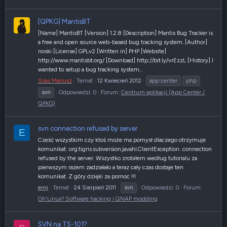
[QPKG] MantisBT
[Name] MantisBT [Version] 1.2.8 [Description] Mantis Bug Tracker is
a free and open source web-based bug tracking system. [Author]
noski [License] GPLv2 [Written in] PHP [Website]
http://www.mantisbt.org/ [Download] http://bit.ly/vrEzzL [History] I
wanted to setup a bug tracking system...
Silas Mariusz
Temat
12 Kwiecień 2012
app center
php
svn
Odpowiedzi: 0
Forum:
Centrum aplikacji (App Center /
QPKG)
svn connection refused by server
E
Cześć wszystkim czy ktoś może ma pomysł dlaczego otrzymuje
komunikat: org.tigris.subversion.javahl.ClientException: connection
refused by the server. Wszystko zrobiłem według tutorialu za
pierwszym razem zadziałało a teraz cały czas dostaje ten
komunikat. Z góry dzięki za pomoc !!!
erni
Temat
24 Sierpień 2011
svn
Odpowiedzi: 0
Forum:
Oh'Linux? Software hacking i QNAP modding
SVN na TS-101?