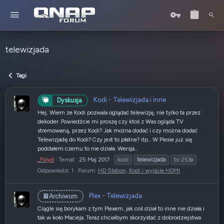
telewizjada
Tagi
Kodi - Telewizjada i inne
Dyskusja
Hej, Wiem ze Kodi pozwala oglądać telewizję, nie tylko ta przez
dekoder. Powiedźcie mi proszę czy ktoś z Was ogląda TV
stremowaną, przez Kodi? Jak można dodać i czy można dodać
Telewizjadę do Kodi? Czy jest to płatne? itp... W Plexie już się
poddałem czemu to nie działa. Wersja...
_Floyd
Temat
25 Maj 2017
kodi
telewizjada
ts-253a
Odpowiedzi: 1
Forum:
HD Station, Kodi i wyjście HDMI
Plex - Telewizjada
Archiwum
Ciągle się borykam z tym Plexem, jak coś dział to inne nie działa i
tak w koło Macieja. Teraz chciałbym skorzystać z dobrodziejstwa