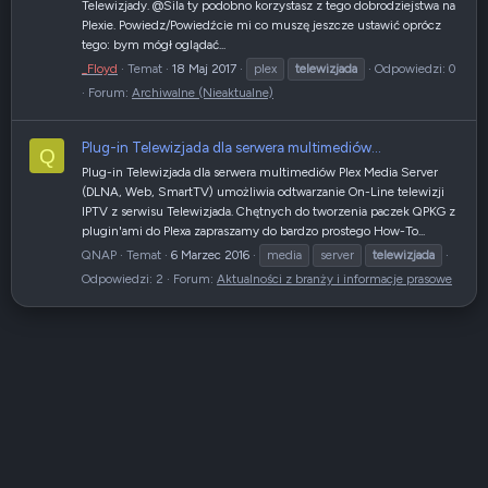
Telewizjady. @Sila ty podobno korzystasz z tego dobrodziejstwa na
Plexie. Powiedz/Powiedźcie mi co muszę jeszcze ustawić oprócz
tego: bym mógł oglądać...
_Floyd
Temat
18 Maj 2017
plex
telewizjada
Odpowiedzi: 0
Forum:
Archiwalne (Nieaktualne)
Plug-in Telewizjada dla serwera multimediów...
Q
Plug-in Telewizjada dla serwera multimediów Plex Media Server
(DLNA, Web, SmartTV) umożliwia odtwarzanie On-Line telewizji
IPTV z serwisu Telewizjada. Chętnych do tworzenia paczek QPKG z
plugin'ami do Plexa zapraszamy do bardzo prostego How-To...
QNAP
Temat
6 Marzec 2016
media
server
telewizjada
Odpowiedzi: 2
Forum:
Aktualności z branży i informacje prasowe