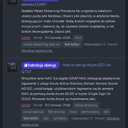
serwera DLNA?
Dodatek Media Streaming Procedura Na urządzeniu lokalnym
utwórz pusty plik tekstowy. Otwórz plik playlisty w edytorze tekstu
obsługującym znaki Unicode. Dodaj ścieżki względne do plików
muzycznych. Upewnij się, że używasz ścieżki względnej, a nie
ścieżki bezwzględnej. Zapisz plik...
QNAP
Temat
13 Czerwiec 2026
dlna
media streaming add-on
text
editor
Odpowiedzi: 0
Forum:
Oficjalne podręczniki
How to set up Azure SSO on
Instrukcja obsługi
QTS?
Wszystkie serie NAS Szczegóły QNAP NAS obsługuje pojedyncze
logowanie z usługi Azure Active Directory Domain Service (Azure
AD DS), umożliwiając użytkownikom logowanie się do serwera
NAS za pomocą konta Azure AD DS w trybie Single Sign On
(SSO). Ponieważ konta Azure są importowane jako...
QNAP
Temat
13 Czerwiec 2026
active directory
cloud backup
file sharing
linux
permissions
qts
text
editor
vpn
windows
Odpowiedzi: 0
Forum:
Oficjalne
podręczniki