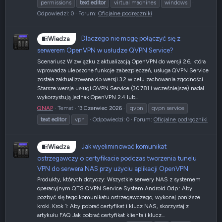
permissions
text
editor
virtual machines
windows
Odpowiedzi: 0
Forum:
Oficjalne podręczniki
Dlaczego nie mogę połączyć się z
Wiedza
serwerem OpenVPN w usłudze QVPN Service?
Scenariusz W związku z aktualizacją OpenVPN do wersji 2.6, która
wprowadza ulepszone funkcje zabezpieczeń, usługa QVPN Service
została zaktualizowana do wersji 3.2 w celu zachowania zgodności.
Starsze wersje usługi QVPN Service (3.0.781 i wcześniejsze) nadal
wykorzystują jednak OpenVPN 2.4 lub...
QNAP
Temat
13 Czerwiec 2026
qvpn
qvpn service
text
editor
vpn
Odpowiedzi: 0
Forum:
Oficjalne podręczniki
Jak wyeliminować komunikat
Wiedza
ostrzegawczy o certyfikacie podczas tworzenia tunelu
VPN do serwera NAS przy użyciu aplikacji OpenVPN
Produkty, których dotyczy: Wszystkie serwery NAS z systemem
operacyjnym QTS QVPN Service System Android Odp.: Aby
pozbyć się tego komunikatu ostrzegawczego, wykonaj poniższe
kroki. Krok 1: Aby pobrać certyfikat i klucz NAS, skorzystaj z
artykułu FAQ Jak pobrać certyfikat klienta i klucz...