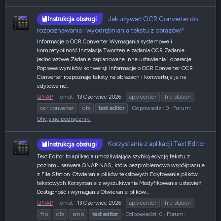
Jak używać OCR Converter do
Instrukcja obsługi
rozpoznawania i wyodrębniania tekstu z obrazów?
Informacje o OCR Converter Wymagania systemowe i
kompatybilność Instalacja Tworzenie zadania OCR Zadanie
jednorazowe Zadanie zaplanowane Inne ustawienia i operacje
Poprawa wyników konwersji Informacje o OCR Converter OCR
Converter rozpoznaje teksty na obrazach i konwertuje je na
edytowalne...
QNAP
Temat
13 Czerwiec 2026
app center
file station
ocr converter
qts
text
editor
Odpowiedzi: 0
Forum:
Oficjalne podręczniki
Korzystanie z aplikacji Text Editor
Instrukcja obsługi
Text Editor to aplikacja umożliwiająca szybką edycję tekstu z
poziomu serwera QNAP NAS, która bezproblemowo współpracuje
z File Station. Otwieranie plików tekstowych Edytowanie plików
tekstowych Korzystanie z wyszukiwania Modyfikowanie ustawień
Dostępność i wymagania Otwieranie plików...
QNAP
Temat
13 Czerwiec 2026
app center
file station
ftp
qts
smb
text
editor
Odpowiedzi: 0
Forum: