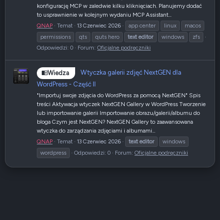
konfigurację MCP w zaledwie kilku kliknięciach. Planujemy dodać
to usprawnienie w kolejnym wydaniu MCP Assistant...
QNAP
Temat
13 Czerwiec 2026
app center
linux
macos
permissions
qts
quts hero
text
editor
windows
zfs
Odpowiedzi: 0
Forum:
Oficjalne podręczniki
Wtyczka galerii zdjęć NextGEN dla
Wiedza
WordPress - Część II
"Importuj swoje zdjęcia do WordPress za pomocą NextGEN" Spis
treści Aktywacja wtyczek NextGEN Gallery w WordPress Tworzenie
lub importowanie galerii Importowanie obrazu/galerii/albumu do
bloga Czym jest NextGEN? NextGEN Gallery to zaawansowana
wtyczka do zarządzania zdjęciami i albumami...
QNAP
Temat
13 Czerwiec 2026
text
editor
windows
wordpress
Odpowiedzi: 0
Forum:
Oficjalne podręczniki