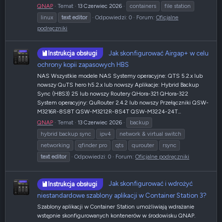
QNAP
Temat
13 Czerwiec 2026
containers
file station
linux
text
editor
Odpowiedzi: 0
Forum:
Oficjalne
podręczniki
Jak skonfigurować Airgap+ w celu
Instrukcja obsługi
ochrony kopii zapasowych HBS
NAS Wszystkie modele NAS Systemy operacyjne: QTS 5.2.x lub
nowszy QuTS hero h5.2.x lub nowszy Aplikacje: Hybrid Backup
Sync (HBS3) 25 lub nowszy Routery QHora-321 QHora-322
System operacyjny: QuRouter 2.4.2 lub nowszy Przełączniki QSW-
M3216R-8S8T QSW-M3212R-8S4T QSW-M3224-24T...
QNAP
Temat
13 Czerwiec 2026
backup
hybrid backup sync
ipv4
network & virtual switch
networking
qfinder pro
qts
qurouter
rsync
text
editor
Odpowiedzi: 0
Forum:
Oficjalne podręczniki
Jak skonfigurować i wdrożyć
Instrukcja obsługi
niestandardowe szablony aplikacji w Container Station 3?
Szablony aplikacji w Container Station umożliwiają wdrażanie
wstępnie skonfigurowanych kontenerów w środowisku QNAP.