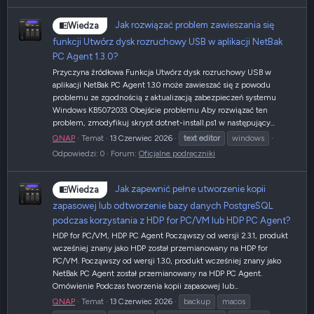
Jak rozwiązać problem zawieszania się
Wiedza
funkcji Utwórz dysk rozruchowy USB w aplikacji NetBak
PC Agent 1.3.0?
Przyczyna źródłowa Funkcja Utwórz dysk rozruchowy USB w
aplikacji NetBak PC Agent 1.3.0 może zawieszać się z powodu
problemu ze zgodnością z aktualizacją zabezpieczeń systemu
Windows KB5072033. Obejście problemu Aby rozwiązać ten
problem, zmodyfikuj skrypt dotnet-install.ps1 w następujący...
QNAP
Temat
13 Czerwiec 2026
text
editor
windows
Odpowiedzi: 0
Forum:
Oficjalne podręczniki
Jak zapewnić pełne utworzenie kopii
Wiedza
zapasowej lub odtworzenie bazy danych PostgreSQL
podczas korzystania z HDP for PC/VM lub HDP PC Agent?
HDP for PC/VM, HDP PC Agent Począwszy od wersji 2.3.1, produkt
wcześniej znany jako HDP został przemianowany na HDP for
PC/VM. Począwszy od wersji 1.3.0, produkt wcześniej znany jako
NetBak PC Agent został przemianowany na HDP PC Agent.
Omówienie Podczas tworzenia kopii zapasowej lub...
QNAP
Temat
13 Czerwiec 2026
backup
macos