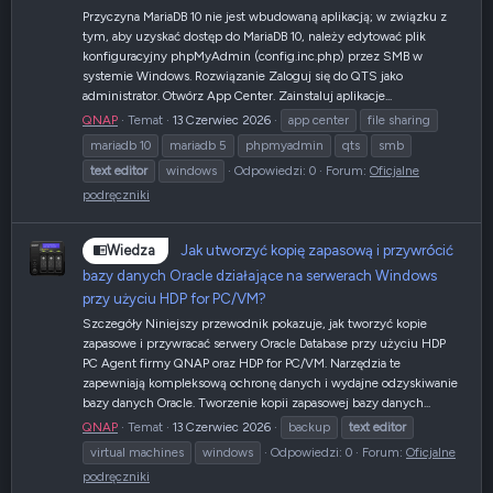
Przyczyna MariaDB 10 nie jest wbudowaną aplikacją; w związku z
tym, aby uzyskać dostęp do MariaDB 10, należy edytować plik
konfiguracyjny phpMyAdmin (config.inc.php) przez SMB w
systemie Windows. Rozwiązanie Zaloguj się do QTS jako
administrator. Otwórz App Center. Zainstaluj aplikacje...
QNAP
Temat
13 Czerwiec 2026
app center
file sharing
mariadb 10
mariadb 5
phpmyadmin
qts
smb
text
editor
windows
Odpowiedzi: 0
Forum:
Oficjalne
podręczniki
Jak utworzyć kopię zapasową i przywrócić
Wiedza
bazy danych Oracle działające na serwerach Windows
przy użyciu HDP for PC/VM?
Szczegóły Niniejszy przewodnik pokazuje, jak tworzyć kopie
zapasowe i przywracać serwery Oracle Database przy użyciu HDP
PC Agent firmy QNAP oraz HDP for PC/VM. Narzędzia te
zapewniają kompleksową ochronę danych i wydajne odzyskiwanie
bazy danych Oracle. Tworzenie kopii zapasowej bazy danych...
QNAP
Temat
13 Czerwiec 2026
backup
text
editor
virtual machines
windows
Odpowiedzi: 0
Forum:
Oficjalne
podręczniki