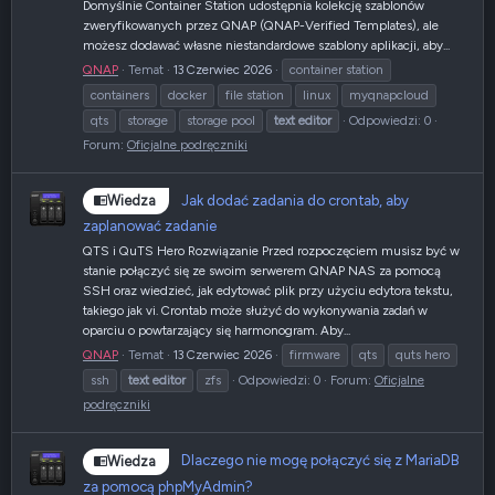
Domyślnie Container Station udostępnia kolekcję szablonów
zweryfikowanych przez QNAP (QNAP-Verified Templates), ale
możesz dodawać własne niestandardowe szablony aplikacji, aby...
QNAP
Temat
13 Czerwiec 2026
container station
containers
docker
file station
linux
myqnapcloud
qts
storage
storage pool
text
editor
Odpowiedzi: 0
Forum:
Oficjalne podręczniki
Jak dodać zadania do crontab, aby
Wiedza
zaplanować zadanie
QTS i QuTS Hero Rozwiązanie Przed rozpoczęciem musisz być w
stanie połączyć się ze swoim serwerem QNAP NAS za pomocą
SSH oraz wiedzieć, jak edytować plik przy użyciu edytora tekstu,
takiego jak vi. Crontab może służyć do wykonywania zadań w
oparciu o powtarzający się harmonogram. Aby...
QNAP
Temat
13 Czerwiec 2026
firmware
qts
quts hero
ssh
text
editor
zfs
Odpowiedzi: 0
Forum:
Oficjalne
podręczniki
Dlaczego nie mogę połączyć się z MariaDB
Wiedza
za pomocą phpMyAdmin?