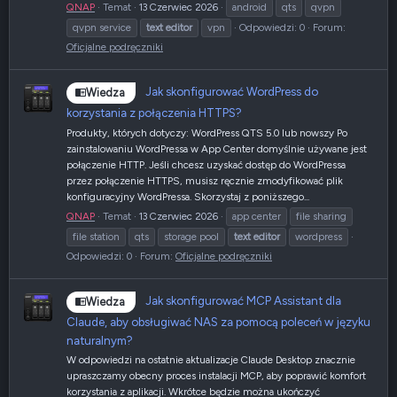
QNAP
Temat
13 Czerwiec 2026
android
qts
qvpn
qvpn service
text
editor
vpn
Odpowiedzi: 0
Forum:
Oficjalne podręczniki
Jak skonfigurować WordPress do
Wiedza
korzystania z połączenia HTTPS?
Produkty, których dotyczy: WordPress QTS 5.0 lub nowszy Po
zainstalowaniu WordPressa w App Center domyślnie używane jest
połączenie HTTP. Jeśli chcesz uzyskać dostęp do WordPressa
przez połączenie HTTPS, musisz ręcznie zmodyfikować plik
konfiguracyjny WordPressa. Skorzystaj z poniższego...
QNAP
Temat
13 Czerwiec 2026
app center
file sharing
file station
qts
storage pool
text
editor
wordpress
Odpowiedzi: 0
Forum:
Oficjalne podręczniki
Jak skonfigurować MCP Assistant dla
Wiedza
Claude, aby obsługiwać NAS za pomocą poleceń w języku
naturalnym?
W odpowiedzi na ostatnie aktualizacje Claude Desktop znacznie
upraszczamy obecny proces instalacji MCP, aby poprawić komfort
korzystania z aplikacji. Wkrótce będzie można ukończyć