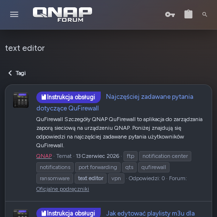
text editor
Tagi
Najczęściej zadawane pytania
Instrukcja obsługi
dotyczące QuFirewall
QuFirewall Szczegóły QNAP QuFirewall to aplikacja do zarządzania
zaporą sieciową na urządzeniu QNAP. Poniżej znajdują się
odpowiedzi na najczęściej zadawane pytania użytkowników
QuFirewall.
QNAP
Temat
13 Czerwiec 2026
ftp
notification center
notifications
port forwarding
qts
qufirewall
ransomware
text
editor
vpn
Odpowiedzi: 0
Forum:
Oficjalne podręczniki
Jak edytować playlisty m3u dla
Instrukcja obsługi