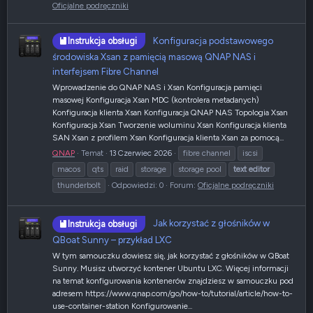
Oficjalne podręczniki
Konfiguracja podstawowego
Instrukcja obsługi
środowiska Xsan z pamięcią masową QNAP NAS i
interfejsem Fibre Channel
Wprowadzenie do QNAP NAS i Xsan Konfiguracja pamięci
masowej Konfiguracja Xsan MDC (kontrolera metadanych)
Konfiguracja klienta Xsan Konfiguracja QNAP NAS Topologia Xsan
Konfiguracja Xsan Tworzenie woluminu Xsan Konfiguracja klienta
SAN Xsan z profilem Xsan Konfiguracja klienta Xsan za pomocą...
QNAP
Temat
13 Czerwiec 2026
fibre channel
iscsi
macos
qts
raid
storage
storage pool
text
editor
thunderbolt
Odpowiedzi: 0
Forum:
Oficjalne podręczniki
Jak korzystać z głośników w
Instrukcja obsługi
QBoat Sunny – przykład LXC
W tym samouczku dowiesz się, jak korzystać z głośników w QBoat
Sunny. Musisz utworzyć kontener Ubuntu LXC. Więcej informacji
na temat konfigurowania kontenerów znajdziesz w samouczku pod
adresem https://www.qnap.com/go/how-to/tutorial/article/how-to-
use-container-station Konfigurowanie...