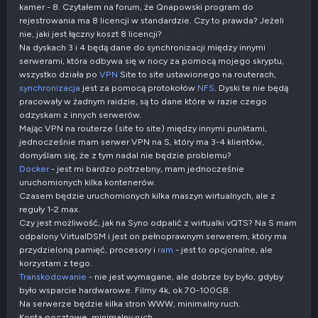
kamer - 8. Czytałem na forum, że Qnapowski program do
rejestrowania ma 8 licencji w standardzie. Czy to prawda? Jeżeli
nie, jaki jest łączny koszt 8 licencji?
Na dyskach 3 i 4 będą dane do synchronizacji między innymi
serwerami, która odbywa się w nocy za pomocą mojego skryptu,
wszystko działa po
VPN
Site to site ustawionego na routerach,
synchronizacja
jest za pomocą protokołów
NFS
. Dyski te nie będą
pracowały w żadnym raidzie, są to dane które w razie czego
odzyskam z innych serwerów.
Mając VPN na routerze (site to site) między innymi punktami,
jednocześnie mam serwer VPN na S, który ma 3-4 klientów,
domyślam się, że z tym nadal nie będzie problemu?
Docker
- jest mi bardzo potrzebny, mam jednocześnie
uruchomionych kilka kontenerów.
Czasem będzie uruchomionych kilka maszyn wirtualnych, ale z
reguły 1-2 max.
Czy jest możliwość, jak na Syno odpalić z wirtualki vQTS? Na S mam
odpalony VirtualDSM i jest on pełnoprawnym serwerem, który ma
przydzieloną pamięć, procesory i
ram
- jest to opcjonalne, ale
korzystam z tego.
Transkodowanie
- nie jest wymagane, ale dobrze by było, gdyby
było wsparcie hardwarowe. Filmy 4k, ok 70-100GB.
Na serwerze będzie kilka stron WWW, minimalny ruch.
Konta pocztowe, minimalny ruch.