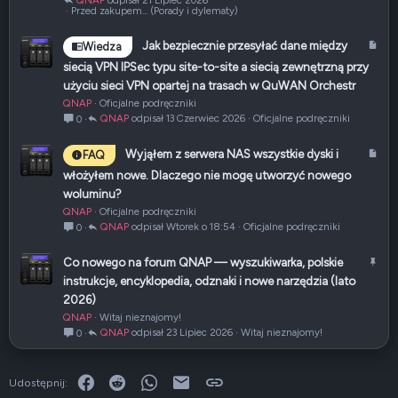
21 Lipiec 2026
Przed zakupem... (Porady i dylematy)
A
Jak bezpiecznie przesyłać dane między
Wiedza
r
siecią VPN IPSec typu site-to-site a siecią zewnętrzną przy
t
użyciu sieci VPN opartej na trasach w QuWAN Orchestr
y
QNAP
Oficjalne podręczniki
k
QNAP
13 Czerwiec 2026
Oficjalne podręczniki
0
u
ł
A
Wyjąłem z serwera NAS wszystkie dyski i
FAQ
r
włożyłem nowe. Dlaczego nie mogę utworzyć nowego
t
woluminu?
y
QNAP
Oficjalne podręczniki
k
QNAP
Wtorek o 18:54
Oficjalne podręczniki
0
u
ł
P
Co nowego na forum QNAP — wyszukiwarka, polskie
r
instrukcje, encyklopedia, odznaki i nowe narzędzia (lato
z
2026)
y
QNAP
Witaj nieznajomy!
p
QNAP
23 Lipiec 2026
Witaj nieznajomy!
0
i
ę
t
Facebook
Reddit
WhatsApp
E-mail
Link
Udostępnij:
y