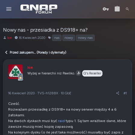
Nowy nas - przesiadka z DS918+ na?
A
o
T
Ice
16 Kwiecień 2020
nas
nowy
nowy nas
u
d
a
t
:
g
Przed zakupem... (Porady i dylematy)
o
i
r
t
Ice
e
Wyżej w hierarchii niż Pawliko.
Q's Reseller
m
a
t
u
16 Kwiecień 2020
·
TVS-h1288X
·
10 GbE
#1
Cześć.
Rozważam przesiadkę z DS918+ na nowy serwer między 4 a 6
zatokami.
Na dwóch dyskach musi być
raid
typu 1. Są tam wrażliwe dane, które
zawsze muszą mieć kopię zapasową.
Na kolejnym dysku (o ile jest taka możliwość) musiałby być zapis z