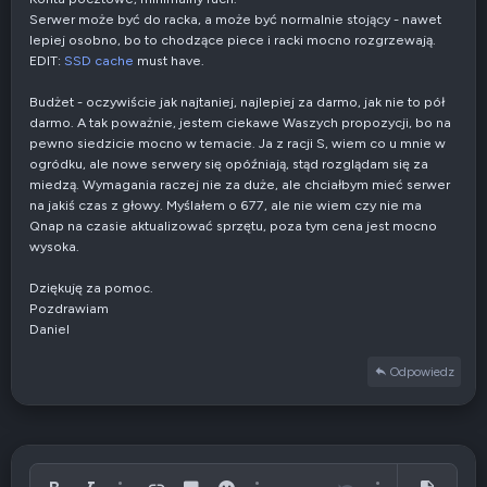
Serwer może być do racka, a może być normalnie stojący - nawet
lepiej osobno, bo to chodzące piece i racki mocno rozgrzewają.
EDIT:
SSD cache
must have.
Budżet - oczywiście jak najtaniej, najlepiej za darmo, jak nie to pół
darmo. A tak poważnie, jestem ciekawe Waszych propozycji, bo na
pewno siedzicie mocno w temacie. Ja z racji S, wiem co u mnie w
ogródku, ale nowe serwery się opóźniają, stąd rozglądam się za
miedzą. Wymagania raczej nie za duże, ale chciałbym mieć serwer
na jakiś czas z głowy. Myślałem o 677, ale nie wiem czy nie ma
Qnap na czasie aktualizować sprzętu, poza tym cena jest mocno
wysoka.
Dziękuję za pomoc.
Pozdrawiam
Daniel
Odpowiedz