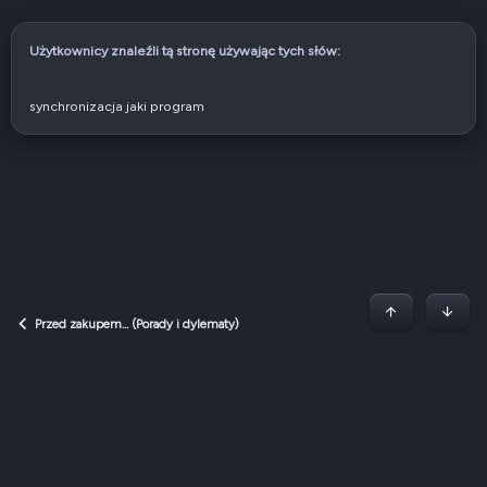
Użytkownicy znaleźli tą stronę używając tych słów:
synchronizacja jaki program
Początek stron
Dół
Przed zakupem... (Porady i dylematy)
Dark v2 — Graphite
Polski (PL)
Regulamin
Polityka prywatności
Jak korzystać z forum?
R
S
S
QNAP Forum Polska, QNAP Club Poland ©2008-2026