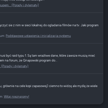
kupem... (Porady i dylematy)
czyć sie z nim w sieci lokalnej do ogladania filmów na tv. Jaki program
rum:
Podstawowe ustawienia i inicjalizacja systemu
i być raid typu 1. Są tam wrażliwe dane, które zawsze muszą mieć
ałem na forum, że Qnapowski program do...
 (Porady i dylematy)
, głównie na cele kopi zapasowej) ciemno to widzę ale myślę że wiele
um:
Witaj nieznajomy!