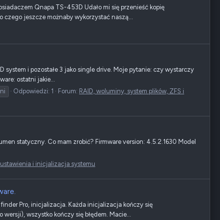
ę posiadaczem Qnapa TS-453D Udało mi się przenieść kopię
do czego jeszcze możnaby wykorzystać naszą...
system i pozostałe 3 jako single drive. Moje pytanie: czy wystarczy
re: ostatni jakie...
ni
Odpowiedzi: 1
Forum:
RAID, woluminy, system plików, ZFS i
olumen statyczny. Co mam zrobić? Firmware version: 4.5.2.1630 Model
stawienia i inicjalizacja systemu
ware.
er Pro, inicjalizacja. Każda inicjalizacja kończy się
 wersji), wszystko kończy się błędem. Macie...