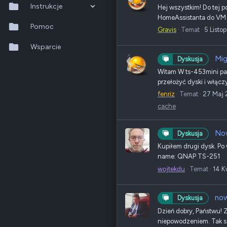
Instrukcje
Hej wszystkim! Do tej 
HomeAssistanta do VM o
QTS 5.2.x
Pomoc
Gravis
Temat
5 Listo
QuTS hero h6.0.x
Wsparcie
Mig
Dyskusja
QuMagie
Witam W ts-453mini padł
przełożyć dyski i włącz
Hybrid Backup Sync
fenriz
Temat
27 Maj 
cache
Qfile Pro
HA Manager
Now
Dyskusja
Kupiłem drugi dysk. Po
QuWAN
name: QNAP TS-251
QuRouter
wojtekdu
Temat
14 K
QSS
now
Dyskusja
Dzień dobry, Państwu! 
niepowodzeniem. Tak sam