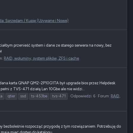
da: Sprzedam / Kupię (Używane i Nowe)
ałbym przenieść system i dane ze starego serwera na nowy, bez
eł
m:
RAID, woluminy, system plików, ZFS i cache
dana karta QNAP QM2-2P10G1TA był upgrade bios przez Helpdesk
łni z TVS-471 działą Lan 10Gbe ale nie widzi...
ta
qtier
ssd
ts-453be
tvs-471
Odpowiedzi: 6
Forum:
RAID,
by bezboleśnie rozpocząć przygodę z tym rozwiązaniem. Potrzebuję do
 mają mieć dostęp do katalogu...