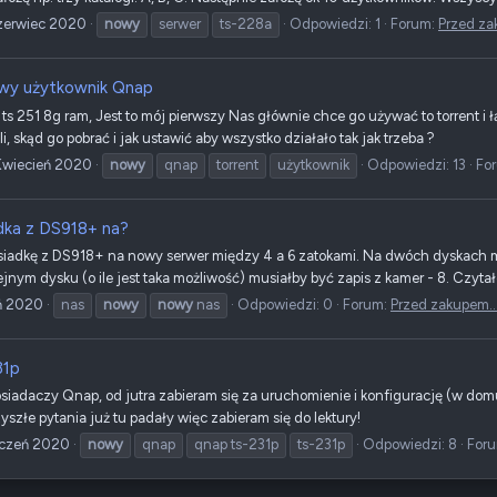
zerwiec 2020
nowy
serwer
ts-228a
Odpowiedzi: 1
Forum:
Przed za
wy użytkownik Qnap
s 251 8g ram, Jest to mój pierwszy Nas głównie chce go używać to torrent i łą
li, skąd go pobrać i jak ustawić aby wszystko działało tak jak trzeba ?
Kwiecień 2020
nowy
qnap
torrent
użytkownik
Odpowiedzi: 13
Fo
dka z DS918+ na?
adkę z DS918+ na nowy serwer między 4 a 6 zatokami. Na dwóch dyskach mus
jnym dysku (o ile jest taka możliwość) musiałby być zapis z kamer - 8. Czyt
ń 2020
nas
nowy
nowy
nas
Odpowiedzi: 0
Forum:
Przed zakupem...
31p
siadaczy Qnap, od jutra zabieram się za uruchomienie i konfigurację (w domu
szłe pytania już tu padały więc zabieram się do lektury!
yczeń 2020
nowy
qnap
qnap ts-231p
ts-231p
Odpowiedzi: 8
For