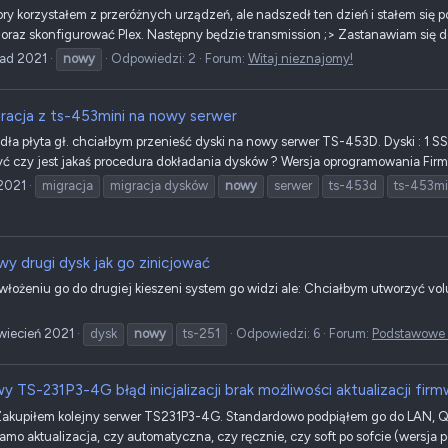
pory korzystałem z przeróżnych urządzeń, ale nadszedł ten dzień i stałem si
raz skonfigurować Plex. Następny będzie transmission ;> Zastanawiam się 
pad 2021
nowy
Odpowiedzi: 2
Forum:
Witaj nieznajomy!
racja z ts-453mini na nowy serwer
a płyta gł. chciałbym przenieść dyski na nowy serwer TS-453D. Dyski : 1 SSD 
yć czy jest jakaś procedura dokładania dysków ? Wersja oprogramowania Firmwa
2021
migracja
migracja dysków
nowy
serwer
ts-453d
ts-453mi
y drugi dysk jak go zinicjować
 włożeniu go do drugiej kieszeni system go widzi ale: Chciałbym utworzyć v
wiecień 2021
dysk
nowy
ts-251
Odpowiedzi: 6
Forum:
Podstawowe u
y TS-231P3-4G błąd inicjalizacji brak możliwości aktualizacji firm
Zakupiłem kolejny serwer TS231P3-4G. Standardowo podpiąłem go do LAN, Qfind
o aktualizacja, czy automatyczna, czy ręcznie, czy soft po sofcie (wersja po