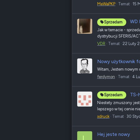
MeWaPKP
Temat
15 
WD R
Sprzedam
Jak w temacie - sprzed
dystrybucji SFERIS/ACT
VDR
Temat
22 Luty 
Nowy użytkownik f
Witam, Jestem nowym u
ferdymon
Temat
4 L
TS-
Sprzedam
Niestety zmuszony je
lepszego w tej cenie ni
xdruck
Temat
30 Sty
Hej jeste nowy
L