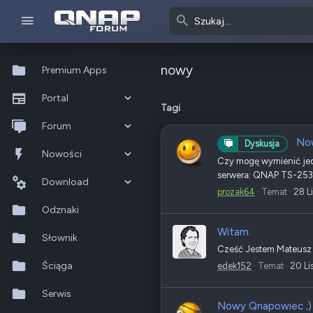
nowy
Premium Apps
Portal
Tagi
Co nowego?
Forum
Now
Dyskusja
Ostatnia aktywność
Nowe posty
Nowości
Czy mogę wymienić jed
serwera: QNAP TS-25
Popularne
Nowe posty
Download
prozak64
Temat
28 L
Szukaj na forum
Wszystkie posty
Szukaj zasobów
Odznaki
Witam.
Nowe zasoby
Słownik
Cześć Jestem Mateusz i
Ostatnia aktywność
Ściąga
edek152
Temat
20 Li
Serwis
Nowy Qnapowiec ;)