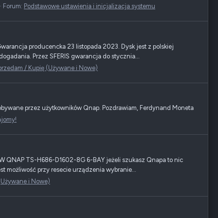
Forum:
Podstawowe ustawienia i inicjalizacja systemu
rancja producencka 23 listopada 2023. Dysk jest z polskiej
dogadania. Przez SFERIS gwarancja do stycznia...
przedam / Kupię (Używane i Nowe)
zdobywane przez użytkowników Qnap. Pozdrawiam, Ferdynand Moneta
ajomy!
ÓW QNAP TS-H686-D1602-8G 6-BAY jeżeli szukasz Qnapa to nic
st możliwość przy resecie urządzenia wybranie...
 (Używane i Nowe)