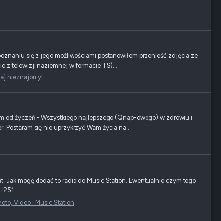
oznaniu się z jego możliwościami postanowiłem przenieść zdjęcia ze
z telewizji naziemnej w formacie TS)...
taj nieznajomy!
m od życzeń - Wszystkiego najlepszego (Qnap-owego) w zdrowiu i
 Postaram się nie uprzykrzyć Wam życia na...
 Jak mogę dodać to radio do Music Station. Ewentualnie czym tego
S-251
to, Video i Music Station