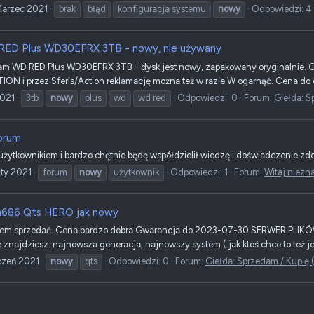
Marzec 2021
brak
błąd
konfiguracja systemu
nowy
Odpowiedzi: 4
ED Plus WD30EFRX 3TB - nowy, nie używany
am WD RED Plus WD30EFRX 3TB - dysk jest nowy, zapakowany oryginalnie. Gwa
ION i przez Sferis/Action reklamację można też w razie W ogarnąć. Cena do 
2021
3tb
nowy
plus
wd
wd red
Odpowiedzi: 0
Forum:
Giełda: S
orum
żytkownikiem i bardzo chętnie będę współdzielił wiedzę i doświadczenie 
uty 2021
forum
nowy
użytkownik
Odpowiedzi: 1
Forum:
Witaj niezn
h686 Qts HERO jak nowy
stem sprzedać. Cena bardzo dobra Gwarancja do 2023-07-30 SERWER PLIK
e znajdziesz. najnowsza generacja, najnowszy system ( jak ktoś chce to też je
czeń 2021
nowy
qts
Odpowiedzi: 0
Forum:
Giełda: Sprzedam / Kupię