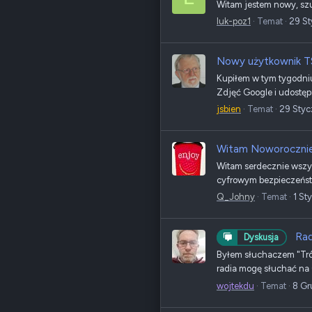
Witam jestem nowy, sz
luk-poz1
Temat
29 St
Nowy użytkownik TS
Kupiłem w tym tygodniu
Zdjęć Google i udostęp
jsbien
Temat
29 Styc
Witam Noworocznie
Witam serdecznie wszy
cyfrowym bezpieczeństw
Q_Johny
Temat
1 St
Rad
Dyskusja
Byłem słuchaczem "Trój
radia mogę słuchać na
wojtekdu
Temat
8 Gr