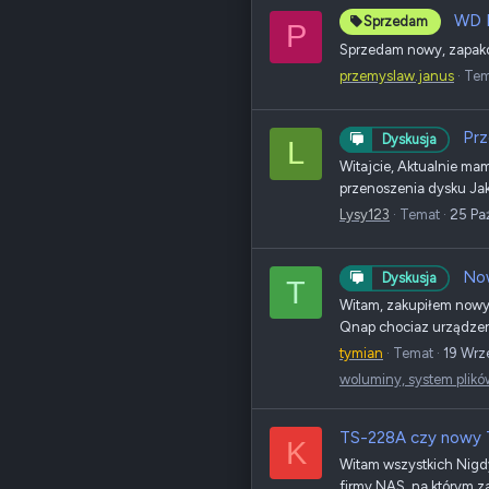
WD R
Sprzedam
P
Sprzedam nowy, zapako
przemyslaw.janus
Tem
Prz
Dyskusja
L
Witajcie, Aktualnie ma
przenoszenia dysku Jak 
Lysy123
Temat
25 Pa
Now
Dyskusja
T
Witam, zakupiłem now
Qnap chociaz urządzeni
tymian
Temat
19 Wrz
woluminy, system plikó
TS-228A czy nowy T
K
Witam wszystkich Nigdy
firmy NAS, na którym za