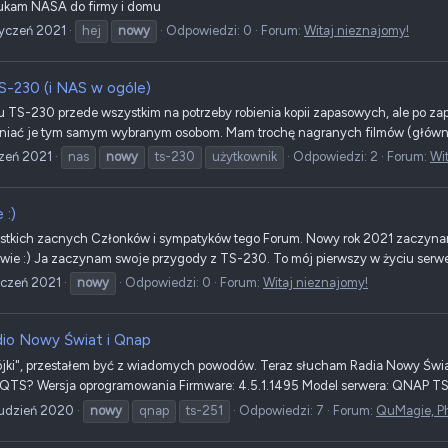
ukam NASA do firmy i domu
yczeń 2021
hej
nowy
Odpowiedzi: 0
Forum:
Witaj nieznajomy!
-230 (i NAS w ogóle)
 TS-230 przede wszystkim na potrzeby robienia kopii zapasowych, ale po zap
niać je tym samym wybranym osobom. Mam trochę nagranych filmów (głównie 
zeń 2021
nas
nowy
ts-230
użytkownik
Odpowiedzi: 2
Forum:
Wi
 :)
stkich zacnych Członków i sympatyków tego Forum. Nowy rok 2021 zaczyna
ie :) Ja zaczynam swoje przygody z TS-230. To mój pierwszy w życiu serwer.
yczeń 2021
nowy
Odpowiedzi: 0
Forum:
Witaj nieznajomy!
io Nowy Świat i Qnap
ki", przestałem być z wiadomych powodów. Teraz słucham Radia Nowy Świat.
 QTS? Wersja oprogramowania Firmware: 4.5.1.1495 Model serwera: QNAP T
udzień 2020
nowy
qnap
ts-251
Odpowiedzi: 7
Forum:
QuMagie, Pho