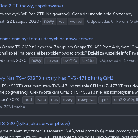
ed 2 TB (nowy, zapakowany)
wany dysk WD Red 2TB. Na gwarancji. Cena do uzgodnienia. Sprzedany
at
22 Listopad 2020
nowy
wd
wd red
Odpowiedzi: 0
Forum:
Gieł
eniesienie systemu i danych na nowy serwer
m Qnapa TS-212P z 1 dyskiem. Zakupiłem Qnapa TS-453 Pro z 4 dyskami Chci
najlepiej i najbardziej bezproblemowo to zrobić? Dzięki za wszelkie info Paw
ździernik 2020
nowy
serwer
ts-212p
ts-453
Odpowiedzi: 4
Foru
y Nas TS-453BT3 a stary Nas TVS-471 z kartą QM2
y TS-453BT3 oraz mam stary TVS-471 po zmianie CPU na i7-4770T oraz do
e po gwarancji. Ciekawosta kara QM2 z TS-453BT3 nie jest kombatybilna w pe
esień 2020
hdd
karta
nas
nowy
nowy
nas
qm2
qm2-2p10g1
w, ZFS i cache
S-230 (tylko jako serwer plików)
 nie miałem styczności z serwerami NAS, toteż potrzebuję małej pomocy, że
łożę np. trzy katalogi: A, B, C. Następnie założę ok 10 użytkowników. Wszyscy