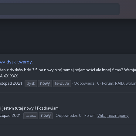
y dysk twardy.
en z dysków hdd 3.5 na nowy o tej samej pojemności ale innej firmy? Wers
3A XX-XXX
istopad 2021
dysk
nowy
ts-253a
Odpowiedzi: 6
Forum:
RAID, wolum
 jestem tutaj nowy;) Pozdrawiam.
stopad 2021
czesc
nowy
Odpowiedzi: 0
Forum:
Witaj nieznajomy!