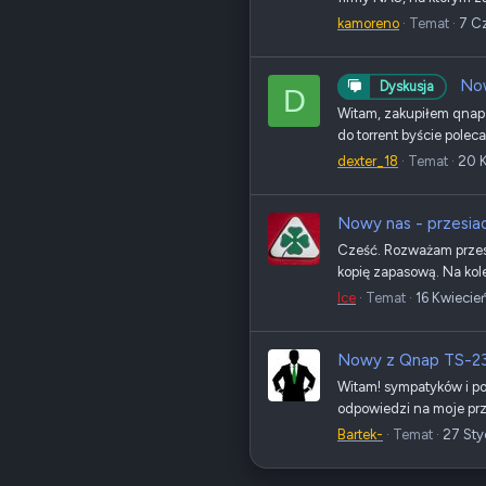
kamoreno
Temat
7 C
No
Dyskusja
D
Witam, zakupiłem qnap t
do torrent byście poleca
dexter_18
Temat
20 
Nowy nas - przesia
Cześć. Rozważam przesi
kopię zapasową. Na kole
Ice
Temat
16 Kwiecie
Nowy z Qnap TS-2
Witam! sympatyków i po
odpowiedzi na moje przy
Bartek-
Temat
27 St