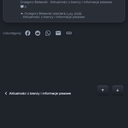
Grzegorz Bielawski
Aktualności z branży i informacje prasowe
u
0
ł
Grzegorz Bielawski
6 Luty 2026
Aktualności z branży i informacje prasowe
Facebook
Reddit
WhatsApp
E-mail
Link
Udostępnij:
Początek stron
Dół
Aktualności z branży i informacje prasowe
Dark v2 — Graphite
Polski (PL)
Regulamin
Polityka prywatności
Jak korzystać z forum?
R
S