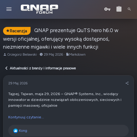
QNAP prezentuje QuTS hero h6.0 w
Recenzja
wersji oficjalnej, oferujący wysoką dostępnoś,
niezmienne migawki i wiele innych funkcji
A
o
Grzegorz Bielawski
29 Maj 2026
Markdown
u
d
t
:
Aktualności z branży i informacje prasowe
o
r
t
29 Maj 2026
e
m
Tajpej, Tajwan, maja 29, 2026 – QNAP® Systems, Inc., wiodący
a
innowator w dziedzinie rozwiązań obliczeniowych, sieciowych i
t
pamięci masowej, oficjalnie
u
Kontynuuj czytanie...
R
Kong
e