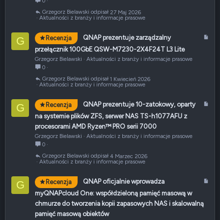
0
k
Grzegorz Bielawski
27 Maj 2026
u
Aktualności z branży i informacje prasowe
ł
A
QNAP prezentuje zarządzalny
Recenzja
G
r
przełącznik 100GbE QSW-M7230-2X4F24T L3 Lite
t
Grzegorz Bielawski
Aktualności z branży i informacje prasowe
y
0
k
Grzegorz Bielawski
1 Kwiecień 2026
u
Aktualności z branży i informacje prasowe
ł
A
QNAP prezentuje 10-zatokowy, oparty
Recenzja
G
r
na systemie plików ZFS, serwer NAS TS-h1077AFU z
t
procesorami AMD Ryzen™ PRO serii 7000
y
Grzegorz Bielawski
Aktualności z branży i informacje prasowe
k
0
u
Grzegorz Bielawski
4 Marzec 2026
ł
Aktualności z branży i informacje prasowe
A
QNAP oficjalnie wprowadza
Recenzja
G
r
myQNAPcloud One: współdzieloną pamięć masową w
t
chmurze do tworzenia kopii zapasowych NAS i skalowalną
y
pamięć masową obiektów
k