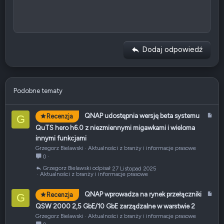
10
Usuń szkic
Book Antiqua
Wyrównaj do środka
Nagłówek 1
Wstaw listę
12
Courier New
Wyrównaj do prawej
Wcięcie tekstu
Nagłówek 2
Georgia
15
Wyjustuj tekst
Usuń wcięcie
Nagłówek 3
Dodaj odpowiedź
18
Tahoma
22
Times New Roman
26
Trebuchet MS
Podobne tematy
Verdana
A
QNAP udostępnia wersję beta systemu
Recenzja
G
r
QuTS hero h6.0 z niezmiennymi migawkami i wieloma
t
innymi funkcjami
y
Grzegorz Bielawski
Aktualności z branży i informacje prasowe
k
0
u
Grzegorz Bielawski
27 Listopad 2025
ł
Aktualności z branży i informacje prasowe
A
QNAP wprowadza na rynek przełączniki
Recenzja
G
r
QSW 2000 2,5 GbE/10 GbE zarządzalne w warstwie 2
t
Grzegorz Bielawski
Aktualności z branży i informacje prasowe
y