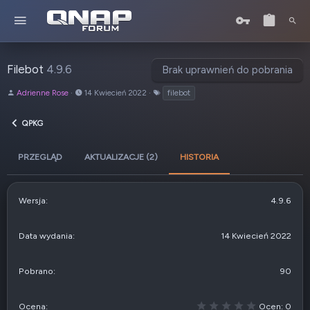
Filebot
4.9.6
Brak uprawnień do pobrania
A
D
T
Adrienne Rose
14 Kwiecień 2022
filebot
u
a
a
t
t
g
QPKG
o
a
i
r
u
t
PRZEGLĄD
AKTUALIZACJE (2)
HISTORIA
w
o
r
4.9.6
z
e
n
14 Kwiecień 2022
i
a
90
0
Ocen: 0