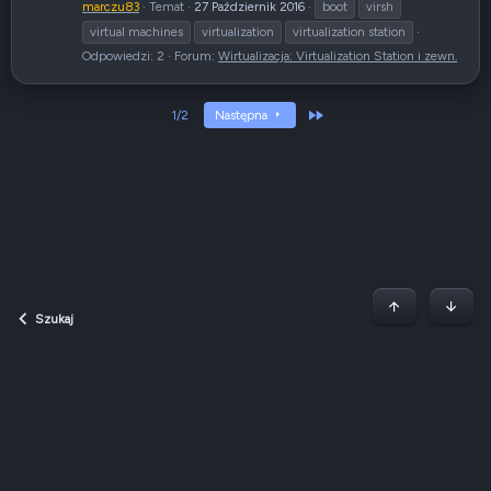
marczu83
Temat
27 Październik 2016
boot
virsh
virtual machines
virtualization
virtualization station
Odpowiedzi: 2
Forum:
Wirtualizacja: Virtualization Station i zewn.
Ostatni
1/2
Następna
Początek stron
Dół
Szukaj
Dark v2 — Graphite
Polski (PL)
Regulamin
Polityka prywatności
Jak korzystać z forum?
R
S
S
QNAP Forum Polska, QNAP Club Poland ©2008-2026