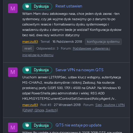
Reset ustawien
Dyskusja
M
Witam Mam dwu zatokowego nasa, chce jeden dysk zaorac -ten
systemowy, czy jak wyjme dysk nazwijmy go z danymi to po
calkowitym resecie i formatowaniu dysku systemowego i
wsadzeniu dysku z danymi bede je widzial? Konfiguracja dyskow
bez raid, dwa razy wolumin statyczny
marczu83
Temat
16 Październik 2018
konfiguracja systemu
reset
Odpowiedzi: 3
Forum:
Podstawowe ustawienia i
inicjalizacja systemu
Server VPN na nowym QTS
Dyskusja
M
Uruchom serwer L2TP/IPSec, ustaw klucz wstępny, autentykacja
MS-CHAPv2, reszta domyślnie i kliknij Zastosuj. Na routerze
przekieruj porty (UDP) 500, 1701 i 4500 na QNAP, Na Windows 10
odpal PowerShella jako administrator i wklej: REG ADD
HKLM\SYSTEM\CurrentControlSet\Services\PolicyAgent /v...
marczu83
Post #3
27 Wrzesień 2018
Forum:
Sieć, routing i VPN
(QNAP, Qhora, Switch)
QTS nie wstaje po update
Dyskusja
M
Witam Po update z dnia dzisiejszego tj 23.05.2018 QTS nie wstaje