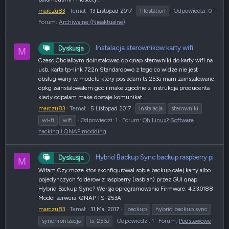
marczu83
Temat
13 Listopad 2017
filestation
Odpowiedzi: 0
Forum:
Archiwalne (Nieaktualne)
Instalacja sterownikow karty wifi
Dyskusja
M
Czesc Chcialbym doinstalowac do qnap sterowniki do karty wifi na
usb, karta tp-link 722n Standardowo z tego co widze nie jest
obslugiwany w modelu ktory posiadam ts 253a mam zainstalowane
opkg zainstalowalem gcc i make zgodnie z instrukcja producenta
kiedy odpalam make dostaje komunikat...
marczu83
Temat
5 Listopad 2017
instalacja
sterowniki
wi-fi
wifi
Odpowiedzi: 1
Forum:
Oh'Linux? Software
hacking i QNAP modding
Hybrid Backup Sync backup raspberry pi
Dyskusja
M
Witam Czy moze ktos skonfigurowal sobie backup calej karty albo
pojedynczych folderow z raspberry (rasbian) przez GUI qnap
Hybrid Backup Sync? Wersja oprogramowania Firmware: 4.3.3.0188
Model serwera: QNAP TS-253A
marczu83
Temat
31 Maj 2017
backup
hybrid backup sync
synchronizacja
ts-253a
Odpowiedzi: 1
Forum:
Podstawowe