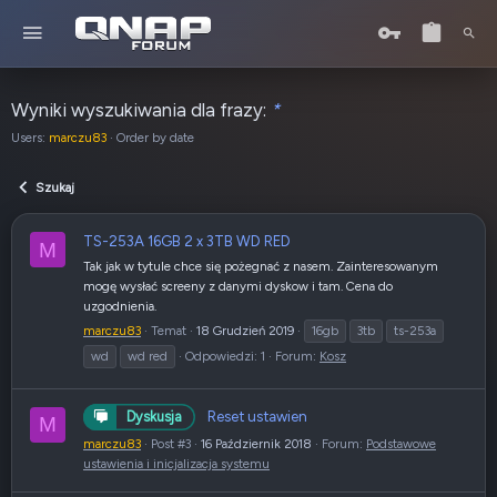
Wyniki wyszukiwania dla frazy:
*
Users:
marczu83
Order by date
Szukaj
TS-253A 16GB 2 x 3TB WD RED
M
Tak jak w tytule chce się pożegnać z nasem. Zainteresowanym
mogę wysłać screeny z danymi dyskow i tam. Cena do
uzgodnienia.
marczu83
Temat
18 Grudzień 2019
16gb
3tb
ts-253a
wd
wd red
Odpowiedzi: 1
Forum:
Kosz
Reset ustawien
Dyskusja
M
marczu83
Post #3
16 Październik 2018
Forum:
Podstawowe
ustawienia i inicjalizacja systemu