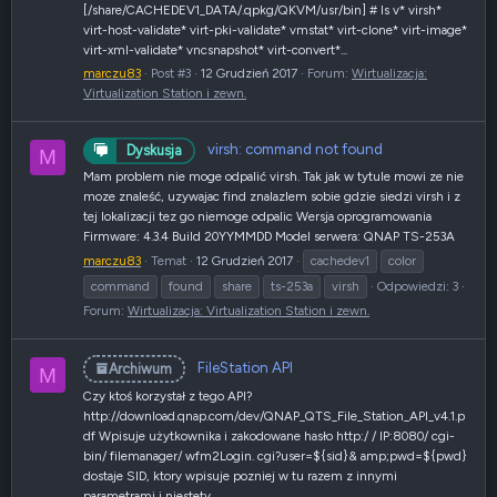
[/share/CACHEDEV1_DATA/.qpkg/QKVM/usr/bin] # ls v* virsh*
virt-host-validate* virt-pki-validate* vmstat* virt-clone* virt-image*
virt-xml-validate* vncsnapshot* virt-convert*...
marczu83
Post #3
12 Grudzień 2017
Forum:
Wirtualizacja:
Virtualization Station i zewn.
virsh: command not found
Dyskusja
M
Mam problem nie moge odpalić virsh. Tak jak w tytule mowi ze nie
moze znaleść, uzywajac find znalazlem sobie gdzie siedzi virsh i z
tej lokalizacji tez go niemoge odpalic Wersja oprogramowania
Firmware: 4.3.4 Build 20YYMMDD Model serwera: QNAP TS-253A
marczu83
Temat
12 Grudzień 2017
cachedev1
color
command
found
share
ts-253a
virsh
Odpowiedzi: 3
Forum:
Wirtualizacja: Virtualization Station i zewn.
FileStation API
Archiwum
M
Czy ktoś korzystał z tego API?
http://download.qnap.com/dev/QNAP_QTS_File_Station_API_v4.1.p
df Wpisuje użytkownika i zakodowane hasło http:/ / IP:8080/ cgi-
bin/ filemanager/ wfm2Login. cgi?user=${sid}& amp;pwd=${pwd}
dostaje SID, ktory wpisuje pozniej w tu razem z innymi
parametrami i niestety...