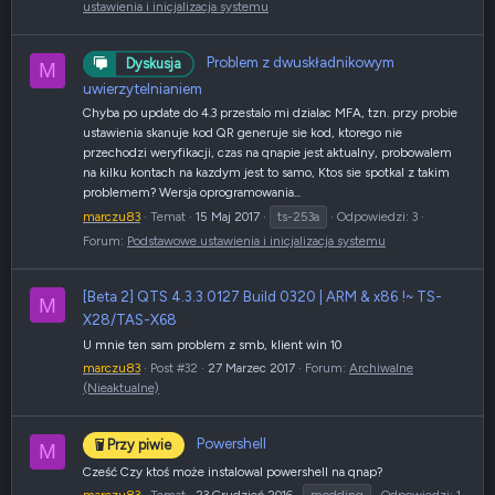
ustawienia i inicjalizacja systemu
Problem z dwuskładnikowym
Dyskusja
M
uwierzytelnianiem
Chyba po update do 4.3 przestalo mi dzialac MFA, tzn. przy probie
ustawienia skanuje kod QR generuje sie kod, ktorego nie
przechodzi weryfikacji, czas na qnapie jest aktualny, probowalem
na kilku kontach na kazdym jest to samo, Ktos sie spotkal z takim
problemem? Wersja oprogramowania...
marczu83
Temat
15 Maj 2017
ts-253a
Odpowiedzi: 3
Forum:
Podstawowe ustawienia i inicjalizacja systemu
[Beta 2] QTS 4.3.3.0127 Build 0320 | ARM & x86 !~ TS-
M
X28/TAS-X68
U mnie ten sam problem z smb, klient win 10
marczu83
Post #32
27 Marzec 2017
Forum:
Archiwalne
(Nieaktualne)
Powershell
Przy piwie
M
Cześć Czy ktoś może instalowal powershell na qnap?