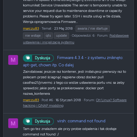
komunikat Service Unavailable The server is temporarily unable to
service your request due to maintenance downtime or capacity
problems. Please try again later. SSH i reszta uslug w tle dziala,
Wersja oprogramowania Firmware...
marczu83
Temat
23 Maj 2018
awaria / nie startuje
nie wstaje
qts
update
Odpowiedzi: 6
Forum:
Podstawowe
ustawienia i inicjalizacja systemu
Firmware 4.3.4 - z systemu zniknęło:
Dyskusja
M
apt-get, chown itp. Co dalej
Zainstalowac jeszcze raz kontener, jesli instalujesz pierwszy raz to
polecam przed ściagnąć najpierw obraz docker pull
cassfras21/jrivermc z tego co widze ustawienia portu vnc sa zeby
sprawdzic jakie porty sa przekierowane: docker port
nazwa_kontenera
marczu83
Post #6
16 Styczeń 2018
Forum:
Oh'Linux? Software
hacking i QNAP modding
virsh: command not found
Dyskusja
M
Tam go tez znalazlem ale przy probie odpalenia i tak dostaje
command not found :/