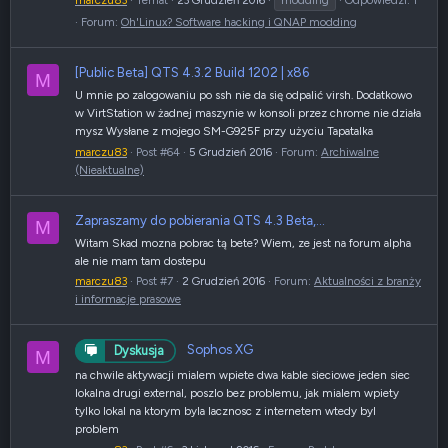
marczu83
Temat
23 Grudzień 2016
modding
Odpowiedzi: 1
Forum:
Oh'Linux? Software hacking i QNAP modding
[Public Beta] QTS 4.3.2 Build 1202 | x86
M
U mnie po zalogowaniu po ssh nie da się odpalić virsh. Dodatkowo
w VirtStation w żadnej maszynie w konsoli przez chrome nie działa
mysz Wysłane z mojego SM-G925F przy użyciu Tapatalka
marczu83
Post #64
5 Grudzień 2016
Forum:
Archiwalne
(Nieaktualne)
Zapraszamy do pobierania QTS 4.3 Beta,...
M
Witam Skad mozna pobrac tą bete? Wiem, ze jest na forum alpha
ale nie mam tam dostepu
marczu83
Post #7
2 Grudzień 2016
Forum:
Aktualności z branży
i informacje prasowe
Sophos XG
Dyskusja
M
na chwile aktywacji mialem wpiete dwa kable sieciowe jeden siec
lokalna drugi external, poszlo bez problemu, jak mialem wpiety
tylko lokal na ktorym byla lacznosc z internetem wtedy byl
problem