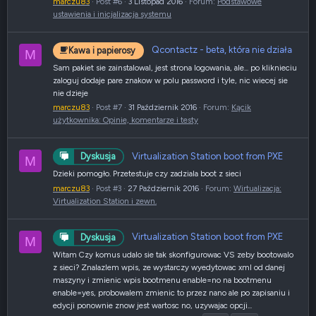
marczu83
Post #6
3 Listopad 2016
Forum:
Podstawowe
ustawienia i inicjalizacja systemu
Qcontactz - beta, która nie działa
Kawa i papierosy
M
Sam pakiet sie zainstalowal, jest strona logowania, ale... po kliknieciu
zaloguj dodaje pare znakow w polu password i tyle, nic wiecej sie
nie dzieje
marczu83
Post #7
31 Październik 2016
Forum:
Kącik
użytkownika: Opinie, komentarze i testy
Virtualization Station boot from PXE
Dyskusja
M
Dzieki pomogło. Przetestuje czy zadziala boot z sieci
marczu83
Post #3
27 Październik 2016
Forum:
Wirtualizacja:
Virtualization Station i zewn.
Virtualization Station boot from PXE
Dyskusja
M
Witam Czy komus udalo sie tak skonfigurowac VS zeby bootowalo
z sieci? Znalazlem wpis, ze wystarczy wyedytowac xml od danej
maszyny i zmienic wpis bootmenu enable=no na bootmenu
enable=yes, probowalem zmienic to przez nano ale po zapisaniu i
edycji ponownie znow jest wartosc no, uzywajac opcji...