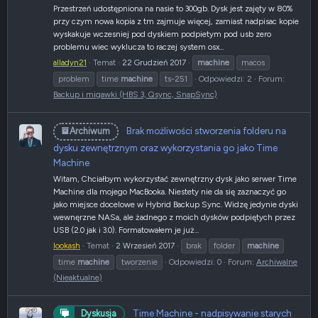
Przestrzeń udostępniona na nasie to 300gb. Dysk jest zajęty w 80%
przy czym nowa kopia z tm zajmuje więcej, zamiast nadpisac kopie
wyskakuje wczesniej pod dyskiem podpietym pod usb zero
problemu wiec wyklucza to raczej system osx...
alladyn21
Temat
22 Grudzień 2017
machine
macos
problem
time
machine
ts-251
Odpowiedzi: 2
Forum:
Backup i migawki (HBS 3, Qsync, SnapSync)
Brak możliwości stworzenia folderu na
Archiwum
dysku zewnętrznym oraz wykorzystania go jako Time
Machine
Witam, Chciałbym wykorzystać zewnętrzny dysk jako serwer Time
Machine dla mojego MacBooka. Niestety nie da się zaznaczyć go
jako miejsce docelowe w Hybrid Backup Sync. Widzę jedynie dyski
wewnęrzne NASa, ale żadnego z moich dysków podpiętych przez
USB (2.0 jak i 3.0). Formatowałem je już...
lookash
Temat
2 Wrzesień 2017
brak
folder
machine
time
machine
tworzenie
Odpowiedzi: 0
Forum:
Archiwalne
(Nieaktualne)
Time Machine - nadpisywanie starych
Dyskusja