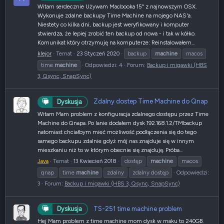
Witam serdecznie Używam Macbooka 15" z najnowszym OSX.
Wykonuje zdalne backupy Time Machine na mojego NAS'a.
Niestety co kilka dni, backup jest weryfikowany i komputer
stwierdza, że lepiej zrobić ten backup od nowa - i tak w kółko.
Komunikat który otrzymuję na komputerze: Reinstalowałem...
klejor
Temat
23 Styczeń 2020
backup
machine
macos
time
machine
Odpowiedzi: 4
Forum:
Backup i migawki (HBS
3, Qsync, SnapSync)
Zdalny dostep Time Machine do Qnap
Dyskusja
Witam Mam problem z konfiguracja zdalnego dostępu przez Time
Machine do Qnapa. Po lanie dodałem dysk 192.168.1.2/TMbackup
natomiast chciałbym mieć możliwość podłączenia się do tego
samego backupu zdalnie gdyż mój nas znajduje się w innym
mieszkaniu niż to w którym obecnie się znajduję. Próba...
Java
Temat
13 Kwiecień 2018
dostęp
machine
macos
qnap
time
machine
zdalny
zdalny dostęp
Odpowiedzi:
3
Forum:
Backup i migawki (HBS 3, Qsync, SnapSync)
TS-251 time machine problem
Dyskusja
Hej Mam problem z time machine mom dysk w maku to 240GB.