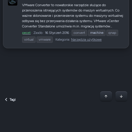
VMware Converter to nowatorskie narzędzie służące do
przenoszenia istniejących systemów do maszyn wirtualnych. Co
ważne sklonowanie i przeniesienie systemu do maszyny wirtualnej
odbywa się bez przerywania działania systemu. VMware vCenter
Converter Standalone umożliwia m.in. migrację systemów...
pecet
Zasób
16 Styczeń 2016
convert
machine
qnap
virtual
vmware
Kategoria:
Narzędzia użytkowe
Początek stron
Dół
Tagi
Dark v2 — Graphite
Polski (PL)
Regulamin
Polityka prywatności
Jak korzystać z forum?
R