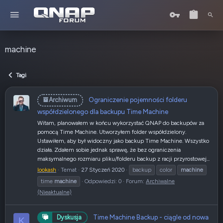
machine
Tagi
Ograniczenie pojemności folderu
Archiwum
współdzielonego dla backupu Time Machine
Witam, planowałem w końcu wykorzystać QNAP do backupów za
pomocą Time Machine. Utworzyłem folder współdzielony.
Ustawiłem, aby był widoczny jako backup Time Machine. Wszystko
działa. Zdałem sobie jednak sprawę, że bez ograniczenia
maksymalnego rozmiaru pliku/folderu backup z racji przyrostowej...
lookash
Temat
27 Styczeń 2020
backup
color
machine
time
machine
Odpowiedzi: 0
Forum:
Archiwalne
(Nieaktualne)
Time Machine Backup - ciągle od nowa
Dyskusja
K