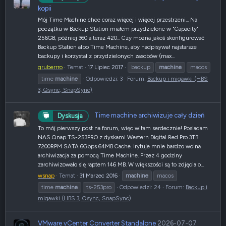
kopii
Mój Time Machine chce coraz więcej i więcej przestrzeni... Na
początku w Backup Station miałem przydzielone w "Capacity"
256GB, później 360 a teraz 420... Czy można jakoś skonfigurować
Backup Station albo Time Machine, aby nadpisywał najstarsze
backupy i korzystał z przydzielonych zasobów (max...
gruberrro
Temat
17 Lipiec 2017
backup
machine
macos
time
machine
Odpowiedzi: 3
Forum:
Backup i migawki (HBS
3, Qsync, SnapSync)
Time machine archiwizuje cały dzień
Dyskusja
To mój pierwszy post na forum, więc witam serdecznie! Posiadam
NAS Qnap TS-253PRO z dyskami Western Digital Red Pro 3TB
7200RPM SATA 6Gbps 64MB Cache. Irytuje mnie bardzo wolna
archiwizacja za pomocą Time Machine. Przez 4 godziny
zarchiwizowało się raptem 146 MB. W większości są to zdjęcia o...
wsnap
Temat
31 Marzec 2016
machine
macos
time
machine
ts-253pro
Odpowiedzi: 24
Forum:
Backup i
migawki (HBS 3, Qsync, SnapSync)
VMware vCenter Converter Standalone
2026-07-07