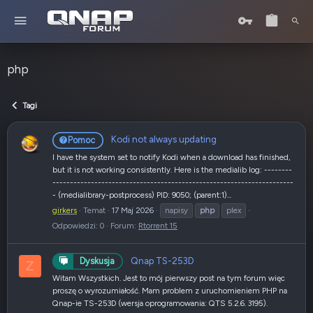
php
Tagi
Kodi not always updating
Pomoc
I have the system set to notify Kodi when a download has finished,
but it is not working consistently. Here is the medialib log: --------
---------------------------------------------------------------------
- (medialibrary-postprocess) PID: 9050; (parent:1)...
girkers
Temat
17 Maj 2026
napisy
php
plex
Odpowiedzi: 0
Forum:
Rtorrent 15
Qnap TS-253D
Dyskusja
Z
Witam Wszystkich. Jest to mój pierwszy post na tym forum więc
proszę o wyrozumiałość. Mam problem z uruchomieniem PHP na
Qnap-ie TS-253D (wersja oprogramowania: QTS 5.2.6. 3195).