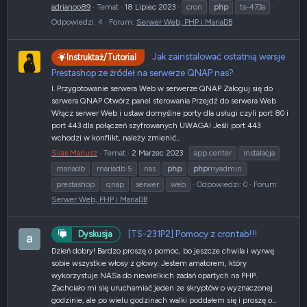
adrianoo89
Temat
18 Lipiec 2023
cron
php
ts-473a
Odpowiedzi: 4
Forum:
Serwer Web, PHP i MariaDB
Jak zainstalować ostatnią wersje
Instruktaż/Tutorial
Prestashop ze źródeł na serwerze QNAP nas?
I. Przygotowanie serwera Web w serwerze QNAP Zaloguj się do
serwera QNAP Otwórz panel sterowania Przejdź do serwera Web
Włącz serwer Web i ustaw domyślne porty dla usługi czyli port 80 i
port 443 dla połączeń szyfrowanych UWAGA! Jeśli port 443
wchodzi w konflikt, należy zmienić...
Silas Mariusz
Temat
2 Marzec 2023
app center
instalacja
mariadb
mariadb 5
nas
php
php
myadmin
prestashop
qnap
serwer
web
Odpowiedzi: 0
Forum:
Serwer Web, PHP i MariaDB
[TS-231P2] Pomocy z crontab!!!
Dyskusja
Dzień dobry! Bardzo proszę o pomoc, bo jeszcze chwila i wyrwę
sobie wszystkie włosy z głowy. Jestem amatorem, który
wykorzystuje NASa do niewielkich zadań opartych na PHP.
Zachciało mi się uruchamiać jeden ze skryptów o wyznaczonej
godzinie, ale po wielu godzinach walki poddałem się i proszę o...