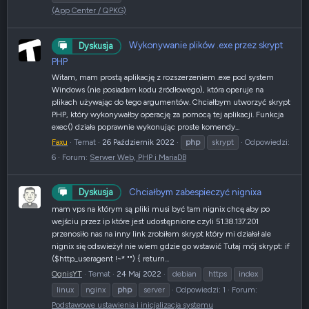
(App Center / QPKG)
Wykonywanie plików .exe przez skrypt
Dyskusja
PHP
Witam, mam prostą aplikację z rozszerzeniem .exe pod system
Windows (nie posiadam kodu źródłowego), która operuje na
plikach używając do tego argumentów. Chciałbym utworzyć skrypt
PHP, który wykonywałby operację za pomocą tej aplikacji. Funkcja
exec() działa poprawnie wykonując proste komendy...
Faxu
Temat
26 Październik 2022
php
skrypt
Odpowiedzi:
6
Forum:
Serwer Web, PHP i MariaDB
Chciałbym zabespieczyć nignixa
Dyskusja
mam vps na którym są pliki musi być tam nignix chcę aby po
wejściu przez ip które jest udostępnione czyli 51.38.137.201
przenosiło nas na inny link zrobiłem skrypt który mi działał ale
nignix się odswieżył nie wiem gdzie go wstawić Tutaj mój skrypt: if
($http_useragent !~* "") { return...
OgnisYT
Temat
24 Maj 2022
debian
https
index
linux
nginx
php
server
Odpowiedzi: 1
Forum:
Podstawowe ustawienia i inicjalizacja systemu