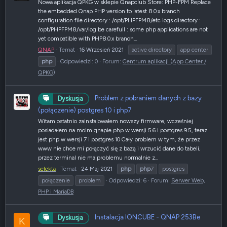
Nowa aplikacja QPKG w sklepie Qnapclub Store: PHP-FPM Replace
the embedded Qnap PHP version to latest 8.0.x branch
configuration file directory : /opt/PHPFPM8/etc logs directory :
/opt/PHPFPM8/var/log be carefull : some php applications are not
yet compatible with PHP8.0.x branch...
QNAP
Temat
16 Wrzesień 2021
active directory
app center
php
Odpowiedzi: 0
Forum:
Centrum aplikacji (App Center /
QPKG)
Problem z pobraniem danych z bazy
Dyskusja
(połączenie) postgres 10 i php7
Witam ostatnio zainstalowałem nowszy firmware, wcześniej
posiadałem na moim qnapie php w wersji 5.6 i postgres 9.5, teraz
jest php w wersji 7 i postgres 10 Cały problem w tym, że przez
www nie chce mi połączyć się z bazą i wrzucić dane do tabeli,
przez terminal nie ma problemu normalnie z...
selekta
Temat
24 Maj 2021
php
php
7
postgres
połączenie
problem
Odpowiedzi: 6
Forum:
Serwer Web,
PHP i MariaDB
Instalacja IONCUBE - QNAP 253Be
Dyskusja
K