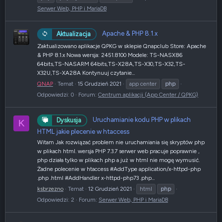
Serwer Web, PHP i MariaDB
Apache & PHP 8.1.x
Aktualizacja
Zaktualizowano aplikacje QPKG w sklepie Qnapclub Store: Apache
& PHP 8.1.x Nowa wersja: 2451.8100 Modele: TS-NASX86
64bits,TS-NASARM 64bits,TS-X28A,TS-X30,TS-X32,TS-
X32U,TS-XA28A Kontynuuj czytanie...
QNAP
Temat
15 Grudzień 2021
app center
php
Odpowiedzi: 0
Forum:
Centrum aplikacji (App Center / QPKG)
Uruchamianie kodu PHP w plikach
Dyskusja
K
HTML jakie plecenie w htaccess
Witam Jak rozwiązać problem nie uruchamiania się skryptów php
w plikach html. wersja PHP 7.3.7 serwer web pracuje poprawnie ,
php działa tylko w plikach php a już w html nie mogę wymusić.
Żadne polecenie w htaccess #AddType application/x-httpd-php
.php .html #AddHandler x-httpd-php73 .php...
ksbrzezno
Temat
12 Grudzień 2021
html
php
Odpowiedzi: 2
Forum:
Serwer Web, PHP i MariaDB