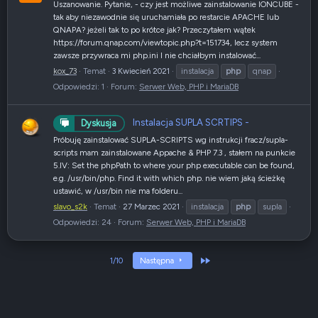
Uszanowanie. Pytanie, - czy jest możliwe zainstalowanie IONCUBE -
tak aby niezawodnie się uruchamiała po restarcie APACHE lub
QNAPA? jeżeli tak to po krótce jak? Przeczytałem wątek
https://forum.qnap.com/viewtopic.php?t=151734, lecz system
zawsze przywraca mi php.ini I nie chciałbym instalować...
kox_73
Temat
3 Kwiecień 2021
instalacja
php
qnap
Odpowiedzi: 1
Forum:
Serwer Web, PHP i MariaDB
Instalacja SUPLA SCRTIPS -
Dyskusja
Próbuję zainstalować SUPLA-SCRIPTS wg instrukcji fracz/supla-
scripts mam zainstalowane Appache & PHP 7.3 , stałem na punkcie
5.IV: Set the phpPath to where your php executable can be found,
e.g. /usr/bin/php. Find it with which php. nie wiem jaką ścieżkę
ustawić, w /usr/bin nie ma folderu...
slavo_s2k
Temat
27 Marzec 2021
instalacja
php
supla
Odpowiedzi: 24
Forum:
Serwer Web, PHP i MariaDB
Ostatni
1/10
Następna