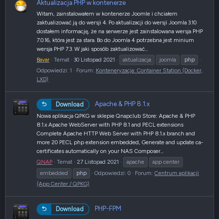
Aktualizacja PHP w kontenerze
Witam, zainstalowałem w kontenerze Joomle i chciałem
zaktualizować ją do wersji 4. Po aktualizacji do wersji Joomla 3.10
dostałem informację, że na serwerze jest zainstalowana wersja PHP
7.0.16, która jest za stara. Bo do Joomla 4 potrzebna jest minium
wersja PHP 7.3. W jaki sposób zaktualizować...
Bavar
Temat
30 Listopad 2021
aktualizacja
joomla
php
Odpowiedzi: 1
Forum:
Konteneryzacja: Container Station (Docker,
LXD)
Apache & PHP 8.1.x
Download
Nowa aplikacja QPKG w sklepie Qnapclub Store: Apache & PHP
8.1.x Apache WebServer with PHP 8.1 and PECL extensions
Complete Apache HTTP Web Server with PHP 8.1.x branch and
more 20 PECL php extension embedded, Generate and update ca-
certificates automatically on your NAS Composer...
QNAP
Temat
27 Listopad 2021
apache
app center
embedded
php
Odpowiedzi: 0
Forum:
Centrum aplikacji
(App Center / QPKG)
PHP-FPM
Download