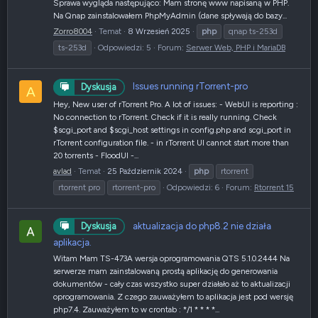
Sprawa wygląda następująco: Mam stronę www napisaną w PHP.
Na Qnap zainstalowałem PhpMyAdmin (dane spływają do bazy...
Zorro8004
Temat
8 Wrzesień 2025
php
qnap ts-253d
ts-253d
Odpowiedzi: 5
Forum:
Serwer Web, PHP i MariaDB
Issues running rTorrent-pro
Dyskusja
A
Hey, New user of rTorrent Pro. A lot of issues: - WebUI is reporting :
No connection to rTorrent. Check if it is really running. Check
$scgi_port and $scgi_host settings in config.php and scgi_port in
rTorrent configuration file. - in rTorrent UI cannot start more than
20 torrents - FloodUI -...
avlad
Temat
25 Październik 2024
php
rtorrent
rtorrent pro
rtorrent-pro
Odpowiedzi: 6
Forum:
Rtorrent 15
aktualizacja do php8.2 nie działa
Dyskusja
aplikacja.
Witam Mam TS-473A wersja oprogramowania QTS 5.1.0.2444 Na
serwerze mam zainstalowaną prostą aplikację do generowania
dokumentów - cały czas wszystko super działało aż to aktualizacji
oprogramowania. Z czego zauważyłem to aplikacja jest pod wersję
php7.4. Zauważyłem to w crontab : */1 * * * *...