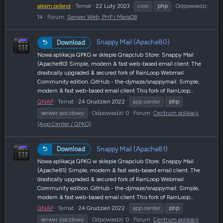
alexm.poland
Temat
22 Luty 2023
cron
php
Odpowiedzi:
14
Forum:
Serwer Web, PHP i MariaDB
Snappy Mail (Apache80)
Download
Nowa aplikacja QPKG w sklepie Qnapclub Store: Snappy Mail
(Apache80) Simple, modern & fast web-based email client. The
drastically upgraded & secured fork of RainLoop Webmail
Community edition. GitHub - the-djmaze/snappymail: Simple,
modern & fast web-based email client This fork of RainLoop...
QNAP
Temat
24 Grudzień 2022
app center
php
serwer pocztowy
Odpowiedzi: 0
Forum:
Centrum aplikacji
(App Center / QPKG)
Snappy Mail (Apache81)
Download
Nowa aplikacja QPKG w sklepie Qnapclub Store: Snappy Mail
(Apache81) Simple, modern & fast web-based email client. The
drastically upgraded & secured fork of RainLoop Webmail
Community edition. GitHub - the-djmaze/snappymail: Simple,
modern & fast web-based email client This fork of RainLoop...
QNAP
Temat
24 Grudzień 2022
app center
php
serwer pocztowy
Odpowiedzi: 0
Forum:
Centrum aplikacji