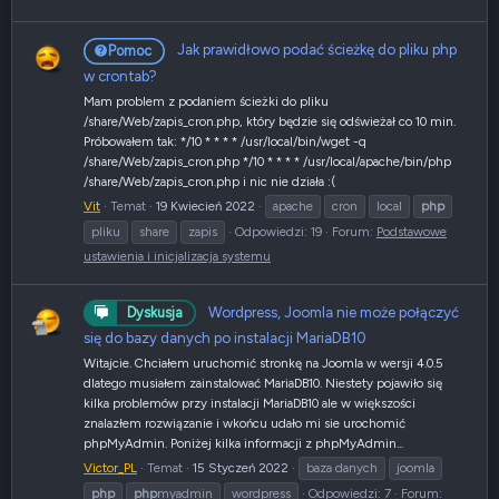
Jak prawidłowo podać ścieżkę do pliku php
Pomoc
w crontab?
Mam problem z podaniem ścieżki do pliku
/share/Web/zapis_cron.php, który będzie się odświeżał co 10 min.
Próbowałem tak: */10 * * * * /usr/local/bin/wget -q
/share/Web/zapis_cron.php */10 * * * * /usr/local/apache/bin/php
/share/Web/zapis_cron.php i nic nie działa :(
Vit
Temat
19 Kwiecień 2022
apache
cron
local
php
pliku
share
zapis
Odpowiedzi: 19
Forum:
Podstawowe
ustawienia i inicjalizacja systemu
Wordpress, Joomla nie może połączyć
Dyskusja
się do bazy danych po instalacji MariaDB10
Witajcie. Chciałem uruchomić stronkę na Joomla w wersji 4.0.5
dlatego musiałem zainstalować MariaDB10. Niestety pojawiło się
kilka problemów przy instalacji MariaDB10 ale w większości
znalazłem rozwiązanie i wkońcu udało mi sie urochomić
phpMyAdmin. Poniżej kilka informacji z phpMyAdmin...
Victor_PL
Temat
15 Styczeń 2022
baza danych
joomla
php
php
myadmin
wordpress
Odpowiedzi: 7
Forum: