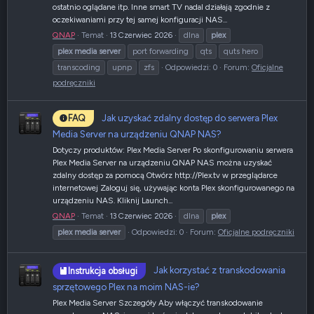
ostatnio oglądane itp. Inne smart TV nadal działają zgodnie z
oczekiwaniami przy tej samej konfiguracji NAS...
QNAP
Temat
13 Czerwiec 2026
dlna
plex
plex
media
server
port forwarding
qts
quts hero
transcoding
upnp
zfs
Odpowiedzi: 0
Forum:
Oficjalne
podręczniki
Jak uzyskać zdalny dostęp do serwera Plex
FAQ
Media Server na urządzeniu QNAP NAS?
Dotyczy produktów: Plex Media Server Po skonfigurowaniu serwera
Plex Media Server na urządzeniu QNAP NAS można uzyskać
zdalny dostęp za pomocą Otwórz http://Plex.tv w przeglądarce
internetowej Zaloguj się, używając konta Plex skonfigurowanego na
urządzeniu NAS. Kliknij Launch...
QNAP
Temat
13 Czerwiec 2026
dlna
plex
plex
media
server
Odpowiedzi: 0
Forum:
Oficjalne podręczniki
Jak korzystać z transkodowania
Instrukcja obsługi
sprzętowego Plex na moim NAS-ie?
Plex Media Server Szczegóły Aby włączyć transkodowanie