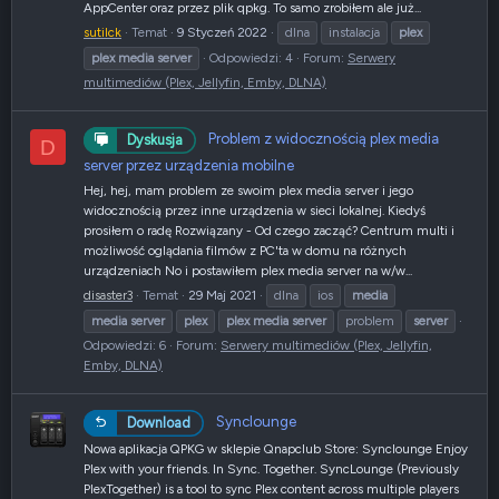
AppCenter oraz przez plik qpkg. To samo zrobiłem ale już...
sutilck
Temat
9 Styczeń 2022
dlna
instalacja
plex
plex
media
server
Odpowiedzi: 4
Forum:
Serwery
multimediów (Plex, Jellyfin, Emby, DLNA)
Problem z widocznością plex media
Dyskusja
D
server przez urządzenia mobilne
Hej, hej, mam problem ze swoim plex media server i jego
widocznością przez inne urządzenia w sieci lokalnej. Kiedyś
prosiłem o radę Rozwiązany - Od czego zacząć? Centrum multi i
możliwość oglądania filmów z PC'ta w domu na różnych
urządzeniach No i postawiłem plex media server na w/w...
disaster3
Temat
29 Maj 2021
dlna
ios
media
media
server
plex
plex
media
server
problem
server
Odpowiedzi: 6
Forum:
Serwery multimediów (Plex, Jellyfin,
Emby, DLNA)
Synclounge
Download
Nowa aplikacja QPKG w sklepie Qnapclub Store: Synclounge Enjoy
Plex with your friends. In Sync. Together. SyncLounge (Previously
PlexTogether) is a tool to sync Plex content across multiple players