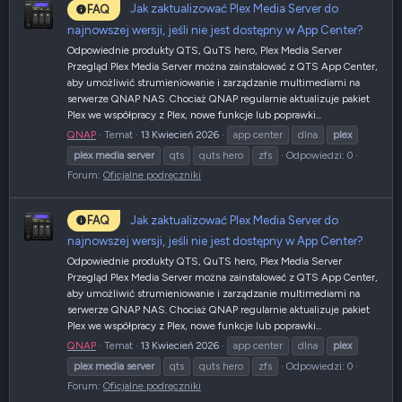
Jak zaktualizować Plex Media Server do
FAQ
najnowszej wersji, jeśli nie jest dostępny w App Center?
Odpowiednie produkty QTS, QuTS hero, Plex Media Server
Przegląd Plex Media Server można zainstalować z QTS App Center,
aby umożliwić strumieniowanie i zarządzanie multimediami na
serwerze QNAP NAS. Chociaż QNAP regularnie aktualizuje pakiet
Plex we współpracy z Plex, nowe funkcje lub poprawki...
QNAP
Temat
13 Kwiecień 2026
app center
dlna
plex
plex
media
server
qts
quts hero
zfs
Odpowiedzi: 0
Forum:
Oficjalne podręczniki
Jak zaktualizować Plex Media Server do
FAQ
najnowszej wersji, jeśli nie jest dostępny w App Center?
Odpowiednie produkty QTS, QuTS hero, Plex Media Server
Przegląd Plex Media Server można zainstalować z QTS App Center,
aby umożliwić strumieniowanie i zarządzanie multimediami na
serwerze QNAP NAS. Chociaż QNAP regularnie aktualizuje pakiet
Plex we współpracy z Plex, nowe funkcje lub poprawki...
QNAP
Temat
13 Kwiecień 2026
app center
dlna
plex
plex
media
server
qts
quts hero
zfs
Odpowiedzi: 0
Forum:
Oficjalne podręczniki