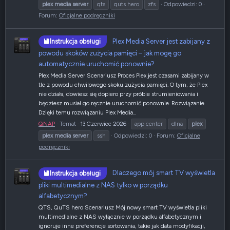
plex
media
server
qts
quts hero
zfs
Odpowiedzi: 0
Forum:
Oficjalne podręczniki
Plex Media Server jest zabijany z
Instrukcja obsługi
powodu skoków zużycia pamięci – jak mogę go
automatycznie uruchomić ponownie?
Plex Media Server Scenariusz Proces Plex jest czasami zabijany w
tle z powodu chwilowego skoku zużycia pamięci. O tym, że Plex
nie działa, dowiesz się dopiero przy próbie strumieniowania i
będziesz musiał go ręcznie uruchomić ponownie. Rozwiązanie
Dzięki temu rozwiązaniu Plex Media...
QNAP
Temat
13 Czerwiec 2026
app center
dlna
plex
plex
media
server
ssh
Odpowiedzi: 0
Forum:
Oficjalne
podręczniki
Dlaczego mój smart TV wyświetla
Instrukcja obsługi
pliki multimedialne z NAS tylko w porządku
alfabetycznym?
QTS, QuTS hero Scenariusz Mój nowy smart TV wyświetla pliki
multimedialne z NAS wyłącznie w porządku alfabetycznym i
ignoruje inne preferencje sortowania, takie jak data modyfikacji,