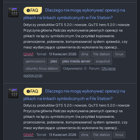
Dlaczego nie mogę wykonywać operacji na
FAQ
plikach na linkach symbolicznych w File Station?
Dotyczy produktów QTS 5.2.0 i nowsze, QuTS hero 5.2.0 i nowsze
Przyczyna główna Podczas wykonywania pewnych operacji na
plikach na łączu symbolicznym (na przykład kopiowanie,
przenoszenie, pobieranie, kompresowanie) system sprawdzi, czy
masz wystarczające uprawnienia do wykonania tej operacji...
QNAP
Temat
13 Kwiecień 2026
dlna
file station
linux
permissions
plex
plex
media
server
snapshot
ubuntu linux station
Odpowiedzi: 0
Forum:
Oficjalne
podręczniki
Dlaczego nie mogę wykonywać operacji na
FAQ
plikach na linkach symbolicznych w File Station?
Dotyczy produktów QTS 5.2.0 i nowsze, QuTS hero 5.2.0 i nowsze
Przyczyna główna Podczas wykonywania pewnych operacji na
plikach na łączu symbolicznym (na przykład kopiowanie,
przenoszenie, pobieranie, kompresowanie) system sprawdzi, czy
masz wystarczające uprawnienia do wykonania tej operacji...
QNAP
Temat
13 Kwiecień 2026
dlna
file station
linux