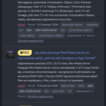
Wymagania systemowe Virtualization Station 1.x/2.x Procesor
obsługujący Intel VT-X ( Więcej informacji ) Minimalna ilość
pamięci 2 GB (NAS rezerwuje 1,5 GB pamięci): seria TS-x51
(Uwaga: jeśli seria TS-x51 ma uruchamiać Virtualization Station,
należy zainstalować odpowiednio dużą ilość...
QNAP
Temat
13 Czerwiec 2026
download station
helpdesk
jre
plex
plex
media
server
qts
surveillance station
video station
virtualization station
Odpowiedzi: 0
Forum:
Oficjalne podręczniki
Jak zaktualizować Plex Media Server do
FAQ
najnowszej wersji, jeśli nie jest dostępny w App Center?
Odpowiednie produkty QTS, QuTS hero, Plex Media Server
Przegląd Plex Media Server można zainstalować z QTS App Center,
aby umożliwić strumieniowanie i zarządzanie multimediami na
serwerze QNAP NAS. Chociaż QNAP regularnie aktualizuje pakiet
Plex we współpracy z Plex, nowe funkcje lub poprawki...
QNAP
Temat
13 Kwiecień 2026
app center
dlna
plex
plex
media
server
qts
quts hero
zfs
Odpowiedzi: 0
Forum:
Oficjalne podręczniki