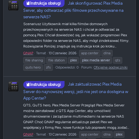
Jak skonfigurować Plex Media
Instrukcja obsługi
Server, aby odtwarzać pliki filmowe przechowywane na
serwerze NAS?
Scenariusz Użytkownik miał kilka filmów domowych
przechowywanych na serwerze NAS i chciał je odtwarzać za
pomocą Plex. Chciał dowiedzieć się, jak wskazać programowi Plex
odpowiedni folder na serwerze NAS, aby mógł zindeksować filmy.
Rozwiązanie Poniżej znajduje się instrukcja krok po kroku...
QNAP
Temat
13 Czerwiec 2026
app center
dlna
file sharing
file station
plex
plex
media
server
qts
quts hero
zfs
Odpowiedzi: 0
Forum:
Oficjalne podręczniki
Jak zaktualizować Plex Media
Instrukcja obsługi
Server do najnowszej wersji, jeśli nie jest ona dostępna w
App Center?
QTS, QuTS hero, Plex Media Server Przegląd Plex Media Server
można zainstalować z QTS App Center, aby umożliwić
strumieniowanie i zarządzanie multimediami na serwerze NAS
QNAP. Choć QNAP regularnie aktualizuje pakiet Plex we
współpracy z firmą Plex, nowe funkcje lub poprawki mogą zostać...
QNAP
Temat
13 Czerwiec 2026
app center
dlna
plex