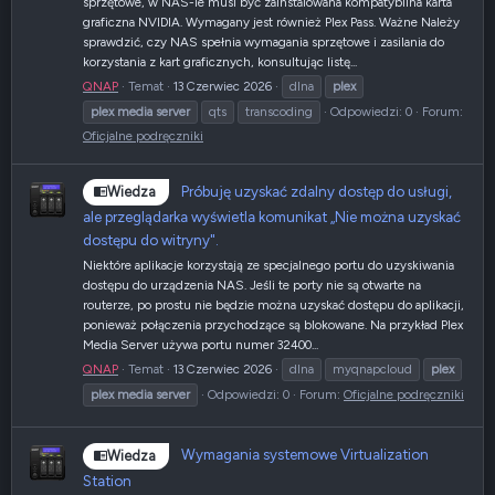
sprzętowe, w NAS-ie musi być zainstalowana kompatybilna karta
graficzna NVIDIA. Wymagany jest również Plex Pass. Ważne Należy
sprawdzić, czy NAS spełnia wymagania sprzętowe i zasilania do
korzystania z kart graficznych, konsultując listę...
QNAP
Temat
13 Czerwiec 2026
dlna
plex
plex
media
server
qts
transcoding
Odpowiedzi: 0
Forum:
Oficjalne podręczniki
Próbuję uzyskać zdalny dostęp do usługi,
Wiedza
ale przeglądarka wyświetla komunikat „Nie można uzyskać
dostępu do witryny".
Niektóre aplikacje korzystają ze specjalnego portu do uzyskiwania
dostępu do urządzenia NAS. Jeśli te porty nie są otwarte na
routerze, po prostu nie będzie można uzyskać dostępu do aplikacji,
ponieważ połączenia przychodzące są blokowane. Na przykład Plex
Media Server używa portu numer 32400...
QNAP
Temat
13 Czerwiec 2026
dlna
myqnapcloud
plex
plex
media
server
Odpowiedzi: 0
Forum:
Oficjalne podręczniki
Wymagania systemowe Virtualization
Wiedza
Station