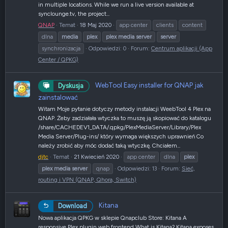
in multiple locations. While we run a live version available at
synclounge.tv, the project...
QNAP
Temat
18 Maj 2020
app center
clients
content
dlna
media
plex
plex
media
server
server
synchronizacja
Odpowiedzi: 0
Forum:
Centrum aplikacji (App
Center / QPKG)
WebTool Easy installer for QNAP jak
Dyskusja
zainstalować
Witam Moje pytanie dotyczy metody instalacji WeebTool 4 Plex na
QNAP. Żeby zadziałała wtyczka to muszę ją skopiować do katalogu
/share/CACHEDEV1_DATA/.qpkg/PlexMediaServer/Library/Plex
Media Server/Plug-ins/ który wymaga większych uprawnień Co
należy zrobić aby móc dodać taką wtyczkę. Chciałem...
djtc
Temat
21 Kwiecień 2020
app center
dlna
plex
plex
media
server
qnap
Odpowiedzi: 13
Forum:
Sieć,
routing i VPN (QNAP, Qhora, Switch)
Kitana
Download
Nowa aplikacja QPKG w sklepie Qnapclub Store: Kitana A
responsive Plex plugin web frontend What is Kitana? Kitana exposes