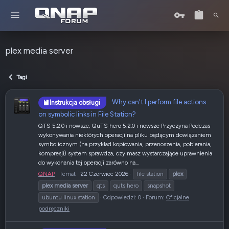
plex media server
Tagi
Why can't I perform file actions
Instrukcja obsługi
on symbolic links in File Station?
QTS 5.2.0 i nowsze, QuTS hero 5.2.0 i nowsze Przyczyna Podczas
wykonywania niektórych operacji na pliku będącym dowiązaniem
symbolicznym (na przykład kopiowania, przenoszenia, pobierania,
kompresji) system sprawdza, czy masz wystarczające uprawnienia
do wykonania tej operacji zarówno na...
QNAP
Temat
22 Czerwiec 2026
file station
plex
plex
media
server
qts
quts hero
snapshot
ubuntu linux station
Odpowiedzi: 0
Forum:
Oficjalne
podręczniki