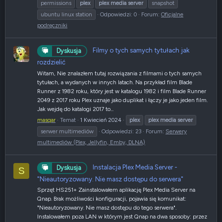
permissions
plex
plex
media
server
snapshot
ubuntu linux station
Odpowiedzi: 0
Forum:
Oficjalne
podręczniki
Filmy o tych samych tytułach jak
Dyskusja
rozdzielić
Witam, Nie znalazłem tutaj rozwiązania z filmami o tych samych
tytułach, a wydanych w innych latach. Na przykład film Blade
Runner z 1982 roku, który jest w katalogu 1982 i film Blade Runner
2049 z 2017 roku Plex uznaje jako duplikat i łączy je jako jeden film.
Jak wejdę do katalogi 2017 to...
masqar
Temat
1 Kwiecień 2024
plex
plex
media
server
serwer multimediów
Odpowiedzi: 23
Forum:
Serwery
multimediów (Plex, Jellyfin, Emby, DLNA)
Instalacja Plex Media Server -
Dyskusja
S
"Nieautoryzowany. Nie masz dostępu do serwera"
Sprzęt HS251+ Zainstalowałem aplikację Plex Media Server na
Qnap. Brak możliwości konfiguracji, pojawia się komunikat:
"Nieautoryzowany. Nie masz dostępu do tego serwera".
Instalowałem poza LAN w którym jest Qnap na dwa sposoby: przez