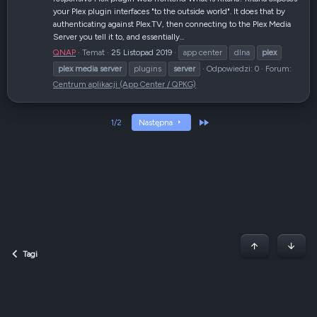
your Plex plugin interfaces "to the outside world". It does that by
authenticating against Plex.TV, then connecting to the Plex Media
Server you tell it to, and essentially...
QNAP
Temat
25 Listopad 2019
app center
dlna
plex
plex
media
server
plugins
server
Odpowiedzi: 0
Forum:
Centrum aplikacji (App Center / QPKG)
Ostatni
1/2
Następna
Początek stron
Dół
Tagi
Dark v2 — Graphite
Polski (PL)