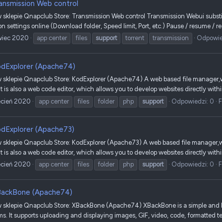
ansmission Web control
klepie Qnapclub Store: Transmission Web control Transmission Webui substitu
n settings online (Download folder, Speed limit, Port, etc.) Pause / resume / re
wiec 2020
app center
files
support
torrent
transmission
Odpowie
dExplorer (Apache74)
sklepie Qnapclub Store: KodExplorer (Apache74) A web based file manager,we
It is also a web code editor, which allows you to develop websites directly with
ecień 2020
app center
files
folder
php
support
Odpowiedzi: 0
dExplorer (Apache73)
sklepie Qnapclub Store: KodExplorer (Apache73) A web based file manager,we
It is also a web code editor, which allows you to develop websites directly with
ecień 2020
app center
files
folder
php
support
Odpowiedzi: 0
ackBone (Apache74)
sklepie Qnapclub Store: XBackBone (Apache74) XBackBone is a simple and lig
. It supports uploading and displaying images, GIF, video, code, formatted tex