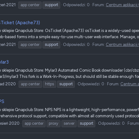
zeń 2021
app center
support
Odpowiedzi: 0
Forum:
Centrum aplikacji
Ticket (Apache73)
klepie Qnapclub Store: OsTicket (Apache73) osTicket is a widely-used open so
b-based forms into a simple easy-to-use multi-user web interface. Manage, or
zeń 2021
app center
support
Odpowiedzi: 0
Forum:
Centrum aplikacji
lar3
sklepie Qnapclub Store: Mylar3 Automated Comic Book downloader (cbr/cbz) 
r3/mylar3 This fork is a Work-In-Progress, but should still be stable enough fo
pad 2020
app center
https
support
Odpowiedzi: 0
Forum:
Centrum a
PS
sklepie Qnapclub Store: NPS NPS is a lightweight, high-performance, powerfu
ehensive protocol support, compatible with almost all commonly used protocols
esień 2020
app center
proxy
server
support
Odpowiedzi: 0
Forum