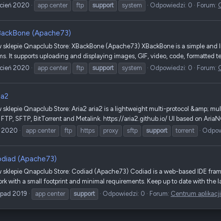
ecień 2020
app center
ftp
support
system
Odpowiedzi: 0
Forum:
ackBone (Apache73)
sklepie Qnapclub Store: XBackBone (Apache73) XBackBone is a simple and ligh
. It supports uploading and displaying images, GIF, video, code, formatted tex
ecień 2020
app center
ftp
support
system
Odpowiedzi: 0
Forum:
ia2
klepie Qnapclub Store: Aria2 aria2 is a lightweight multi-protocol &amp; mult
P, SFTP, BitTorrent and Metalink. https://aria2.github.io/ UI based on AriaNG
y 2020
app center
ftp
https
proxy
sftp
support
torrent
Odpow
diad (Apache73)
sklepie Qnapclub Store: Codiad (Apache73) Codiad is a web-based IDE framew
 with a small footprint and minimal requirements. Keep up to date with the l
opad 2019
app center
support
Odpowiedzi: 0
Forum:
Centrum aplikacj