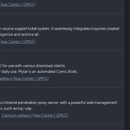
 (App Center / QPKG)
urce support ticket system. It seamlessly integrates inquiries created
ganize and archive all...
 (App Center / QPKG)
for use with various download clients.
r daily use. Mylar is an automated Comic Book...
plikacji (App Center / QPKG)
l intranet penetration proxy server, with a powerful web management
, such as tcp, udp...
:
Centrum aplikacji (App Center / QPKG)