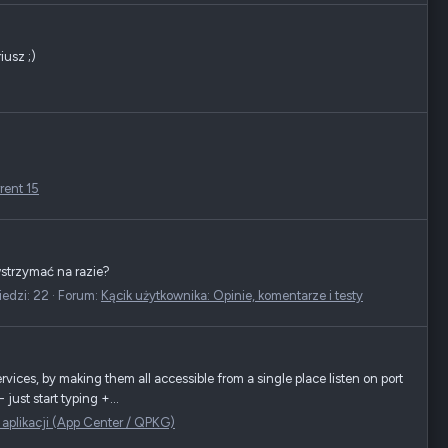
iusz ;)
rent 15
wstrzymać na razie?
edzi: 22
Forum:
Kącik użytkownika: Opinie, komentarze i testy
ces, by making them all accessible from a single place listen on port
ust start typing +...
aplikacji (App Center / QPKG)