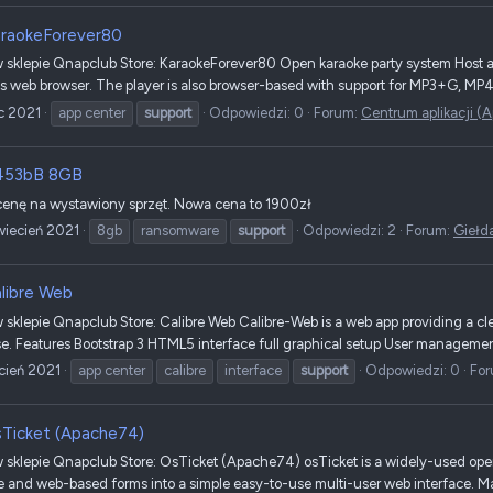
raokeForever80
sklepie Qnapclub Store: KaraokeForever80 Open karaoke party system Host 
s web browser. The player is also browser-based with support for MP3+G, MP4
ec 2021
app center
support
Odpowiedzi: 0
Forum:
Centrum aplikacji (
453bB 8GB
cenę na wystawiony sprzęt. Nowa cena to 1900zł
wiecień 2021
8gb
ransomware
support
Odpowiedzi: 2
Forum:
Giełd
libre Web
sklepie Qnapclub Store: Calibre Web Calibre-Web is a web app providing a cl
se. Features Bootstrap 3 HTML5 interface full graphical setup User management
cień 2021
app center
calibre
interface
support
Odpowiedzi: 0
Fo
Ticket (Apache74)
klepie Qnapclub Store: OsTicket (Apache74) osTicket is a widely-used open so
e and web-based forms into a simple easy-to-use multi-user web interface. Ma