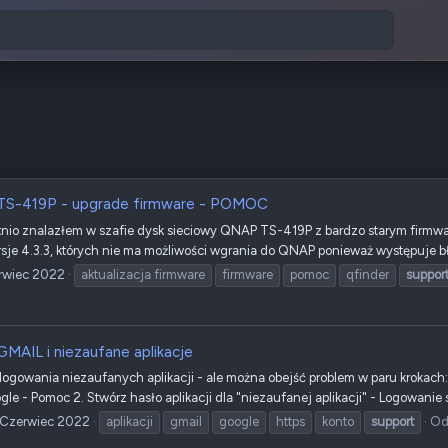
S-419P - upgrade firmware - POMOC
tnio znalazłem w szafie dysk sieciowy QNAP TS-419P z bardzo starym firmwar
rsje 4.3.3, których nie ma możliwości wgrania do QNAP ponieważ występuje błą
rwiec 2022
aktualizacja firmware
firmware
pomoc
qfinder
suppor
MAIL i niezaufane aplikacje
logowania niezaufanych aplikacji - ale można obejść problem w paru krokac
le - Pomoc 2. Stwórz hasło aplikacji dla "niezaufanej aplikacji" - Logowanie 
 Czerwiec 2022
aplikacji
gmail
google
https
konto
support
Od