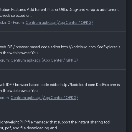
tion Features Add torrent files or URLs Drag-and-drop to add torrent
check selected or...
dzi: 0
Forum:
Centrum aplikacji (App Center / QPKG)
b IDE / browser based code editor http://kodcloud.com KodExplorer is
in the web browser.You...
Forum:
Centrum aplikacji (App Center / QPKG)
b IDE / browser based code editor http://kodcloud.com KodExplorer is
in the web browser.You...
Forum:
Centrum aplikacji (App Center / QPKG)
htweight PHP file manager that support the instant sharing tool
t, pdf, and file downloading and...