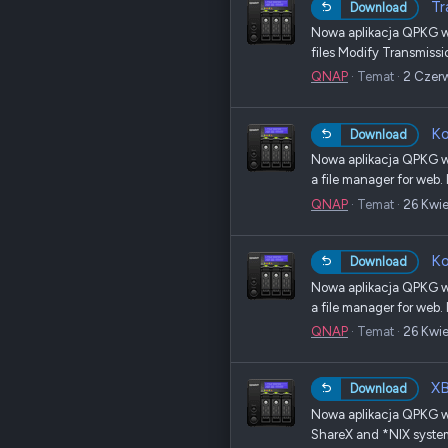
Tr
Download
Nowa aplikacja QPKG w s
files Modify Transmissio
QNAP
Temat
2 Czer
Ko
Download
Nowa aplikacja QPKG w 
a file manager for web. 
QNAP
Temat
26 Kwi
Ko
Download
Nowa aplikacja QPKG w 
a file manager for web. 
QNAP
Temat
26 Kwi
XB
Download
Nowa aplikacja QPKG w 
ShareX and *NIX systems