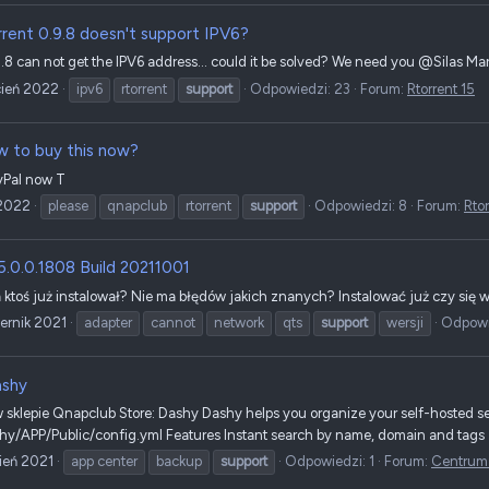
rrent 0.9.8 doesn't support IPV6?
9.8 can not get the IPV6 address... could it be solved? We need you @Silas Mar
cień 2022
ipv6
rtorrent
support
Odpowiedzi: 23
Forum:
Rtorrent 15
 to buy this now?
ayPal now T
 2022
please
qnapclub
rtorrent
support
Odpowiedzi: 8
Forum:
Rtor
.0.0.1808 Build 20211001
 ktoś już instalował? Nie ma błędów jakich znanych? Instalować już czy się 
ernik 2021
adapter
cannot
network
qts
support
wersji
Odpowi
shy
klepie Qnapclub Store: Dashy Dashy helps you organize your self-hosted servi
y/APP/Public/config.yml Features Instant search by name, domain and tags - j
pień 2021
app center
backup
support
Odpowiedzi: 1
Forum:
Centrum 