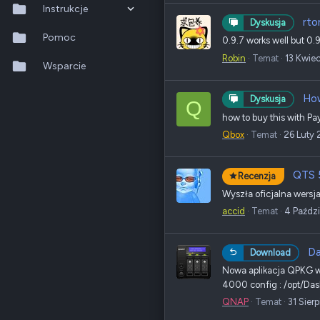
Instrukcje
rto
Dyskusja
QTS 5.2.x
Pomoc
0.9.7 works well but 0.
Robin
Temat
13 Kwie
QuTS hero h6.0.x
Wsparcie
QuMagie
How
Dyskusja
Q
how to buy this with P
Hybrid Backup Sync
Qbox
Temat
26 Luty
Qfile Pro
QTS 5
Recenzja
HA Manager
Wyszła oficjalna wersja
QuWAN
accid
Temat
4 Paździ
QuRouter
Da
Download
QSS
Nowa aplikacja QPKG w s
4000 config : /opt/Dash
QNAP
Temat
31 Sier