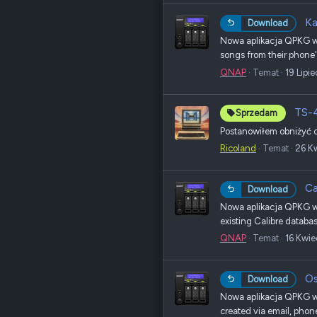
Ka
Download
Nowa aplikacja QPKG w 
songs from their phone'
QNAP
Temat
19 Lipi
TS-
Sprzedam
Postanowiłem obniżyć 
Ricoland
Temat
26 K
Ca
Download
Nowa aplikacja QPKG w 
existing Calibre databa
QNAP
Temat
16 Kwie
Os
Download
Nowa aplikacja QPKG w s
created via email, phon