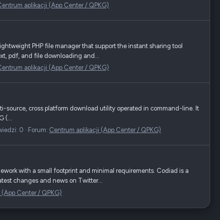
Centrum aplikacji (App Center / QPKG)
tweight PHP file manager that support the instant sharing tool
t, pdf, and file downloading and...
Centrum aplikacji (App Center / QPKG)
i-source, cross platform download utility operated in command-line. It
 (...
iedzi: 0
Forum:
Centrum aplikacji (App Center / QPKG)
ork with a small footprint and minimal requirements. Codiad is a
atest changes and news on Twitter...
i (App Center / QPKG)