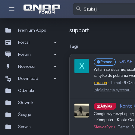
support
Premium Apps
Portal
Tagi
Co nowego?
Forum
QNAP T
Pomoc
X
Ostatnia aktywność
Nowe posty
Nowości
Witam serdecznie, osta
są tylko do pobrania we
Popularne
Nowe posty
Download
xhunter
Temat
9 Cze
inicjalizacja systemu
Szukaj na forum
Wszystkie posty
Szukaj zasobów
Odznaki
Nowe zasoby
Słownik
Konto G
Artykuł
Google wyłączył opcję 
Ostatnia aktywność
Ściąga
- Komputer - Konto Goog
Serwis
SiewcaRyżu
Temat
3