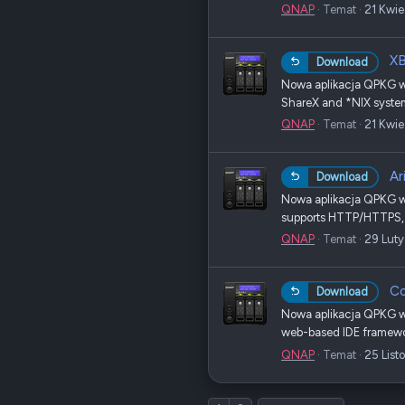
QNAP
Temat
21 Kwi
XB
Download
Nowa aplikacja QPKG w 
ShareX and *NIX systems
QNAP
Temat
21 Kwi
Ar
Download
Nowa aplikacja QPKG w s
supports HTTP/HTTPS, FT
QNAP
Temat
29 Lut
Co
Download
Nowa aplikacja QPKG w 
web-based IDE framework
QNAP
Temat
25 List