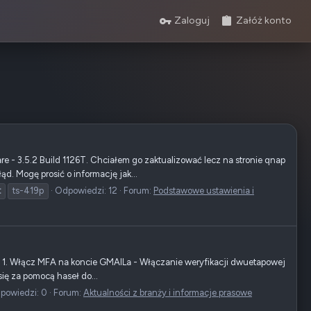
Zaloguj
Załóż konto
e - 3.5.2 Build 1126T. Chciałem go zaktualizować lecz na stronie qnap
d. Mogę prosić o informację jak...
t
ts-419p
Odpowiedzi: 12
Forum:
Podstawowe ustawienia i
h: 1. Włącz MFA na koncie GMAILa - Włączanie weryfikacji dwuetapowej
się za pomocą haseł do...
powiedzi: 0
Forum:
Aktualności z branży i informacje prasowe