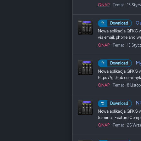
QNAP
Temat
13 Styc
Os
Download
Nowa aplikacja QPKG w s
via email, phone and we
QNAP
Temat
13 Styc
My
Download
Nowa aplikacja QPKG w 
https://github.com/myla
QNAP
Temat
8 Listo
N
Download
Nowa aplikacja QPKG w 
terminal. Feature Compr
QNAP
Temat
26 Wrz