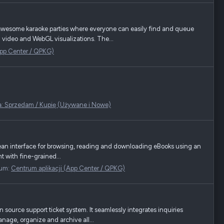
awesome karaoke parties where everyone can easily find and queue
 video and WebGL visualizations. The...
App Center / QPKG)
a: Sprzedam / Kupię (Używane i Nowe)
ean interface for browsing, reading and downloading eBooks using an
 with fine-grained...
rum:
Centrum aplikacji (App Center / QPKG)
urce support ticket system. It seamlessly integrates inquiries
nage, organize and archive all...