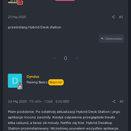
23 Maj 2020
#2
przeinstaluj Hybrid Desk station
Odpowiedz
G
Z
0
ł
g
o
ł
s
o
u
s
Dyndus
D
j
z
Passing Basics
Beginner
w
e
g
n
ó
i
r
e
24 Maj 2020
·
TS-x51+
·
1 GbE
·
5.0.0.1932
#3
ę
n
e
Mam podobnie. Po ostatniej aktualizacji Hybrid Desk Station i jego
g
aplikacje mocno zwolniły. Kiedyś odpalenie przeglądarki trwało
a
t
kilka sekund, a teraz ok minuty. Netflix się tnie. Hybrid Desktop
y
Station przeinstalowany. Wcześniej usunałem wszystkie aplikacje.