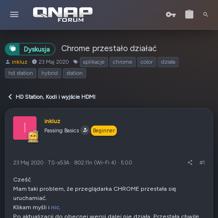
Chrome przestało działać
Dyskusja
A
o
T
inkluz
23 Maj 2020
aplikacje
chrome
color
działa
u
d
a
hd station
hybrid
station
t
:
g
o
i
r
HD Station, Kodi i wyjście HDMI
t
e
inkluz
m
I
Passing Basics
a
Beginner
t
u
23 Maj 2020
·
TS-x53A
·
802.11n (Wi-Fi 4)
·
5.0.0
#1
Cześć
Mam taki problem, że przeglądarka CHROME przestała się
uruchamiać.
Klikam myśli i
nic
.
Po aktualizacji do obecnej wersji dalej nie działa. Przestała chwilę