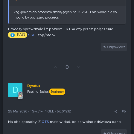
a
t
y
Zaglądałem do procesów działających na TS251+ i nie widać nić co
w
mocno by obciążało procesor.
n
e
Procesy sprawdzałeś z poziomu QTSa czy przez połączenie
FAQ
SSH
i top/htop?
Odpowiedz
G
Z
0
ł
g
o
ł
s
o
u
s
Dyndus
D
j
z
Passing Basics
Beginner
w
e
g
n
ó
i
r
e
25 Maj 2020
·
TS-x51+
·
1 GbE
·
5.0.0.1932
#5
ę
n
e
Na oba sposoby. Z
QTS
mało widać, bo za wolno odświeża dane.
g
a
t
Odpowiedz