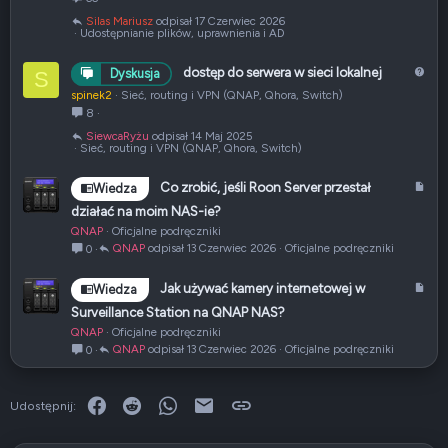
p
i
Silas Mariusz
17 Czerwiec 2026
i
ą
Udostępnianie plików, uprawnienia i AD
ę
z
t
a
P
dostęp do serwera w sieci lokalnej
Dyskusja
S
y
n
y
spinek2
Sieć, routing i VPN (QNAP, Qhora, Switch)
y
t
8
a
SiewcaRyżu
14 Maj 2025
n
Sieć, routing i VPN (QNAP, Qhora, Switch)
i
e
A
Co zrobić, jeśli Roon Server przestał
Wiedza
r
działać na moim NAS-ie?
t
QNAP
Oficjalne podręczniki
y
QNAP
13 Czerwiec 2026
Oficjalne podręczniki
0
k
u
A
Jak używać kamery internetowej w
Wiedza
ł
r
Surveillance Station na QNAP NAS?
t
QNAP
Oficjalne podręczniki
y
QNAP
13 Czerwiec 2026
Oficjalne podręczniki
0
k
u
ł
Facebook
Reddit
WhatsApp
E-mail
Link
Udostępnij: