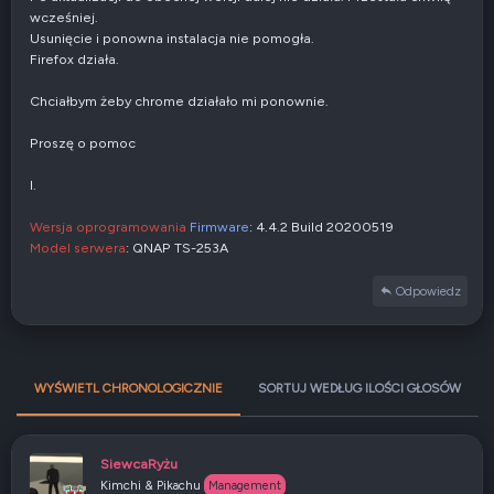
wcześniej.
Usunięcie i ponowna instalacja nie pomogła.
Firefox działa.
Chciałbym żeby chrome działało mi ponownie.
Proszę o pomoc
I.
Wersja oprogramowania
Firmware
: 4.4.2 Build 20200519
Model serwera
: QNAP TS-253A
Odpowiedz
WYŚWIETL CHRONOLOGICZNIE
SORTUJ WEDŁUG ILOŚCI GŁOSÓW
SiewcaRyżu
Kimchi & Pikachu
Management