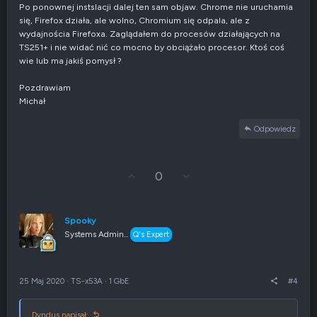
w
Po ponownej instslacji dalej ten sam objaw. Chrome nie uruchamia
n
się, Firefox działa, ale wolno, Chromium się odpala, ale z
e
wydajnościa Firefoxa. Zaglądałem do procesów działających na
TS251+ i nie widać nić co mocno by obciążało procesor. Ktoś coś
wie lub ma jakiś pomysł ?
Pozdrawiam
Michał
Odpowiedz
G
Z
0
ł
g
o
ł
s
o
u
s
Spooky
j
z
Systems Admin...
Q's Expert
w
e
g
n
ó
i
r
e
25 Maj 2020
·
TS-x53A
·
1 GbE
#4
ę
n
e
g
Dyndus napisał: