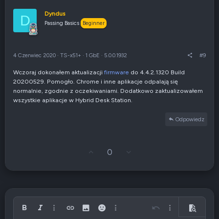
s
o
u
s
Dyndus
D
j
z
Passing Basics
Beginner
w
e
g
n
ó
i
r
e
4 Czerwiec 2020
·
TS-x51+
·
1 GbE
·
5.0.0.1932
#9
ę
n
e
Wczoraj dokonałem aktualizacji
firmware
do 4.4.2.1320 Build
g
20200529. Pomogło. Chrome i inne aplikacje odpalają się
a
t
normalnie, zgodnie z oczekiwaniami. Dodatkowo zaktualizowałem
y
wszystkie aplikacje w Hybrid Desk Station.
w
n
Odpowiedz
e
G
Z
0
ł
g
o
ł
s
o
u
s
j
z
w
e
g
n
Pogrubiony
Italic
Więcej opcji…
Wstaw link
Wstaw obrazek
Emotikony
Więcej opcji…
Cofnij
Więcej opcji…
Podgląd
ó
i