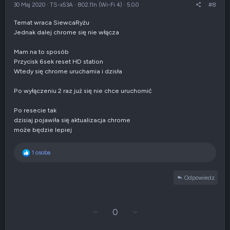
r
e
30 Maj 2020
·
TS-x53A
·
802.11n (Wi-Fi 4)
·
5.0.0
#8
ę
n
e
Temat wraca SiewcaRyżu
g
Jednak dalej chrome się nie włącza
a
t
y
Mam na to sposób
w
Przycisk 6sek reset HD station
n
Wtedy się chrome uruchamia i dzisła
e
Po wyłączeniu 2 raz już się nie chce uruchomić
Po resecie tak
dzisiaj pojawiła się aktualizacja chrome
może będzie lepiej
R
1 osoba
e
a
Odpowiedz
k
c
j
e
G
Z
0
:
ł
g
o
ł