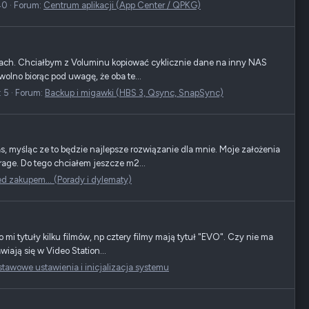
40
Forum:
Centrum aplikacji (App Center / QPKG)
ach. Chciałbym z Voluminu kopiować cyklicznie dane na inny NAS
wolno biorąc pod uwagę, że oba te...
 5
Forum:
Backup i migawki (HBS 3, Qsync, SnapSync)
myśląc ze to będzie najlepsze rozwiązanie dla mnie. Moje założenia
orage. Do tego chciałem jeszcze m2...
ed zakupem... (Porady i dylematy)
mi tytuły kilku filmów, np cztery filmy mają tytuł "EVO". Czy nie ma
iają się w Video Station...
tawowe ustawienia i inicjalizacja systemu