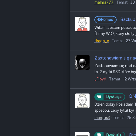
malma777
Temat
30
Backup 
Pomoc
Witam, Jestem posiada
(firmy WD), który służy
drago_o
Temat
27 Wr
Zastanawiam się n
Zastanawiam się nad cz
to: 2 dyski SSD które b
_Floyd
Temat
12 Wrz
QNA
Dyskusja
Dzień dobry Posiadam TS
sposobu, żeby tytuł był
marqus3
Temat
25 S
Qvr
Dyskusja