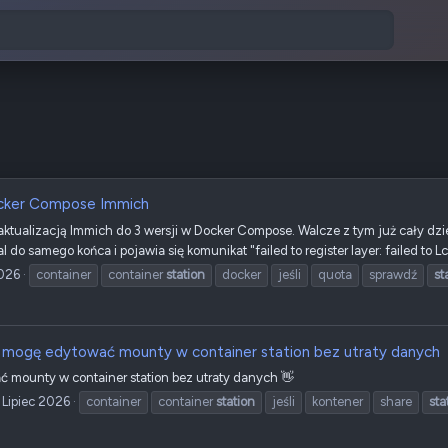
cker Compose Immich
ktualizacją Immich do 3 wersji w Docker Compose. Walcze z tym już cały dz
l do samego końca i pojawia się komunikat "failed to register layer: failed to
2026
container
container
station
docker
jeśli
quota
sprawdź
st
 mogę edytować mounty w container station bez utraty danych
 mounty w container station bez utraty danych 👋
 Lipiec 2026
container
container
station
jeśli
kontener
share
sta