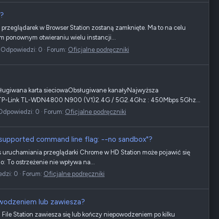
n?
przeglądarek w Browser Station zostaną zamknięte. Ma to na celu
 ponownym otwieraniu wielu instancji...
Odpowiedzi: 0
Forum:
Oficjalne podręczniki
Obsługiwana karta sieciowaObsługiwane kanałyNajwyższa
P-Link TL-WDN4800 N900 (V1)2.4G / 5G2.4Ghz : 450Mbps 5Ghz...
Odpowiedzi: 0
Forum:
Oficjalne podręczniki
nsupported command line flag: --no sandbox"?
uruchamiania przeglądarki Chrome w HD Station może pojawić się
: To ostrzeżenie nie wpływa na...
dzi: 0
Forum:
Oficjalne podręczniki
powodzeniem lub zawiesza?
File Station zawiesza się lub kończy niepowodzeniem po kilku