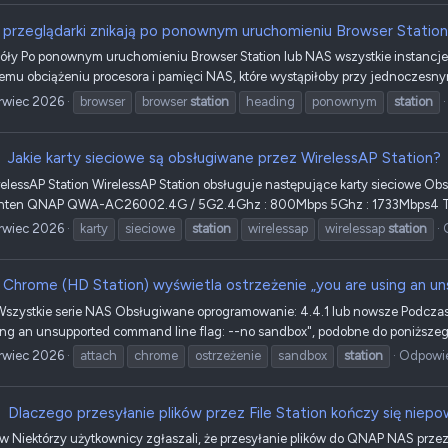
 przeglądarki znikają po ponownym uruchomieniu Browser Statio
óły Po ponownym uruchomieniu Browser Station lub NAS wszystkie instancje 
mu obciążeniu procesora i pamięci NAS, które wystąpiłoby przy jednoczesnym
rwiec 2026
browser
browser
station
heading
ponownym
station
Jakie karty sieciowe są obsługiwane przez WirelessAP Station?
elessAP Station WirelessAP Station obsługuje następujące karty sieciowe 
 anten QNAP QWA-AC26002.4G / 5G2.4Ghz : 800Mbps 5Ghz : 1733Mbps4 T
rwiec 2026
karty
sieciowe
station
wirelessap
wirelessap
station
Chrome (HD Station) wyświetla ostrzeżenie „you are using an u
szystkie serie NAS Obsługiwane oprogramowanie: 4.4.1 lub nowsze Podczas 
sing an unsupported command line flag: --no sandbox", podobne do poniższego
rwiec 2026
attach
chrome
ostrzeżenie
sandbox
station
Odpowie
Dlaczego przesyłanie plików przez File Station kończy się nie
w Niektórzy użytkownicy zgłaszali, że przesyłanie plików do QNAP NAS przez 