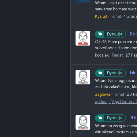
Witam. Jakiś czas temu 
serwerem bo mam wersję
KysiuJ
Temat
1 Grud
Reo
Dyskusja
Cześć, Mam problem z d
surveillance station do
kodziak
Temat
27 Pa
Fil
Dyskusja
Witam. Nie mogę usunąć
zostało zakończone, kli
zagiewa
Temat
20 Pa
aplikacji (App Center 
JDo
Dyskusja
Witam na wstępie chcia
aktualizacji systemu do