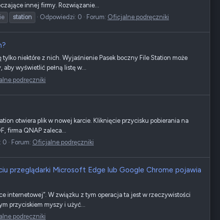
zające innej firmy. Rozwiązanie...
ie
station
Odpowiedzi: 0
Forum:
Oficjalne podręczniki
n?
ylko niektóre z nich. Wyjaśnienie Pasek boczny File Station może
aby wyświetlić pełną listę w...
alne podręczniki
on otwiera plik w nowej karcie. Kliknięcie przycisku pobierania na
F, firma QNAP zaleca...
: 0
Forum:
Oficjalne podręczniki
yciu przeglądarki Microsoft Edge lub Google Chrome pojawia
ce internetowej”. W związku z tym operacja ta jest w rzeczywistości
m przyciskiem myszy i użyć...
alne podręczniki