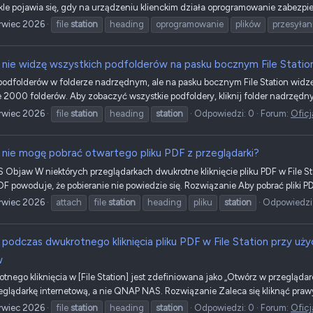
le pojawia się, gdy na urządzeniu klienckim działa oprogramowanie zabezpiec
rwiec 2026
file
station
heading
oprogramowanie
plików
przesyłan
nie widzę wszystkich podfolderów na pasku bocznym File Statio
odfolderów w folderze nadrzędnym, ale na pasku bocznym File Station widzę t
2000 folderów. Aby zobaczyć wszystkie podfoldery, kliknij folder nadrzędny, 
rwiec 2026
file
station
heading
station
Odpowiedzi: 0
Forum:
Oficj
nie mogę pobrać otwartego pliku PDF z przeglądarki?
Objaw W niektórych przeglądarkach dwukrotne kliknięcie pliku PDF w File Stati
F powoduje, że pobieranie nie powiedzie się. Rozwiązanie Aby pobrać pliki PD
rwiec 2026
attach
file
station
heading
pliku
station
Odpowiedzi
podczas dwukrotnego kliknięcia pliku PDF w File Station przy uż
w
nego kliknięcia w [File Station] jest zdefiniowana jako „Otwórz w przeglądar
eglądarkę internetową, a nie QNAP NAS. Rozwiązanie Zaleca się kliknąć prawy
rwiec 2026
file
station
heading
station
Odpowiedzi: 0
Forum:
Oficj