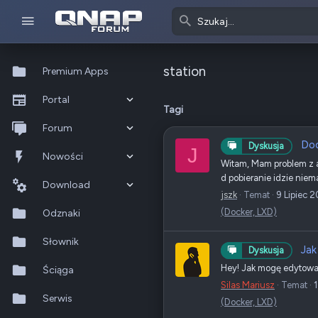
station
Premium Apps
Portal
Tagi
Co nowego?
Forum
Do
Dyskusja
J
Ostatnia aktywność
Nowe posty
Nowości
Witam, Mam problem z a
d pobieranie idzie niema
Popularne
Nowe posty
Download
jszk
Temat
9 Lipiec 
(Docker, LXD)
Szukaj na forum
Wszystkie posty
Szukaj zasobów
Odznaki
Nowe zasoby
Słownik
Jak
Dyskusja
Hey! Jak mogę edytować
Ostatnia aktywność
Ściąga
Silas Mariusz
Temat
1
Serwis
(Docker, LXD)