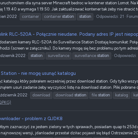
uruchomiłem dla syna server Minecraft bedroc w kontener station Lomot. Na kon
 1.19.40 a wymaga 1.19.50. Jak zaktualizować kontener tak żeby nie stracić 
zień 2022
container
container
station
station
Odpowiedzi: 21
Forum
link RLC-520A - Połącznie nieudane. Podany adres IP jest niep
odaniem kamery RLC-520A do Surveillance Station Dostaję komunikat: Połącz
chodzi (screen w załączniku). Do kamery mogę się bez problemu po tym adresie 
ździernik 2022
station
surveillance
surveillance
station
Odpowiedzi:
e Station - nie mogę usunąć katalogu
 katalogu który pobrałem wcześniej przez download station. Gdy tylko wszyst
knąłem usuń zadanie żeby wyczyścić listę na download station. Pliki pobrane o
ździernik 2022
download
download
station
file
station
katalog
ka
/ QPKG)
wnloader - problem z QJDK8
łbym zaznaczyć ze jestem zielony w tych sprawach, posiadam quap ts 253d 
 najnowszej wersji, jdanloader przestał dziłac pojawił się błąd Ostrzeżenie 