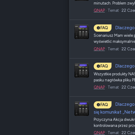
minutach. Problem zwyk
QNAP
Temat
22 Cze
Dlaczego 
FAQ
Scenariusz Mam wiele p
wyświetlić maksymalnie 
QNAP
Temat
22 Cze
Dlaczego 
FAQ
Wszystkie produkty NAS 
pasku nagłówka pliku PD
QNAP
Temat
22 Cze
Dlaczego 
FAQ
się komunikat „Net
Przyczyna Akcja dwukrot
kontrolowana przez prz
QNAP
Temat
22 Cze