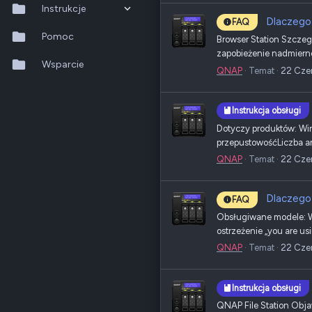
Instrukcje
Dlaczego
FAQ
QTS 5.2.x
Pomoc
Browser Station Szczeg
zapobieżenie nadmierne
QuTS hero h6.0.x
Wsparcie
QNAP
Temat
22 Cze
QuMagie
Instrukcja obsługi
Hybrid Backup Sync
Dotyczy produktów: Wir
przepustowośćLiczba
Qfile Pro
QNAP
Temat
22 Cze
HA Manager
Dlaczego 
FAQ
QuWAN
Obsługiwane modele: W
ostrzeżenie „you are u
QuRouter
QNAP
Temat
22 Cze
QSS
Instrukcja obsługi
QNAP File Station Obja