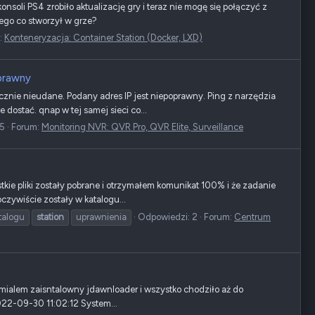
soli PS4 zrobiło aktualizację gry i teraz nie mogę się połączyć z
tego co stworzył w grze?
:
Konteneryzacja: Container Station (Docker, LXD)
oprawny
nie nieudane. Podany adres IP jest niepoprawny. Ping z narzędzia
dostać. qnap w tej samej sieci co...
 5
Forum:
Monitoring NVR: QVR Pro, QVR Elite, Surveillance
kie pliki zostały pobrane i otrzymałem komunikat 100% i że zadanie
czywiście zostały w katalogu...
talogu
station
uprawnienia
Odpowiedzi: 2
Forum:
Centrum
mialem zaisntalowny jdawnloader i wszystko chodziło aż do
2022-09-30 11:02:12 System...