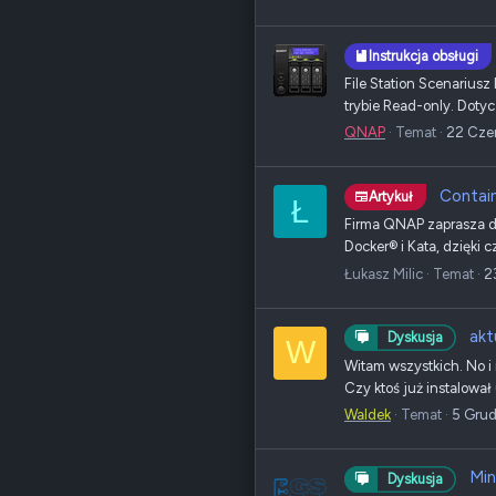
Instrukcja obsługi
File Station Scenariusz
trybie Read-only. Dotyc
QNAP
Temat
22 Cze
Contain
Artykuł
Ł
Firma QNAP zaprasza do 
Docker® i Kata, dzięki
Łukasz Milic
Temat
2
akt
Dyskusja
W
Witam wszystkich. No i 
Czy ktoś już instalował
Waldek
Temat
5 Gru
Min
Dyskusja