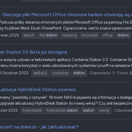
Dlaczego pliki Microsoft Office chronione hasłem otwierają się 
 Podczas próby otwarcia chronionych plików Microsoft Office za pomocą File Sta
zy to plików Word, Excel i PowerPoint. Ograniczenia Jest to znane ograniczenie
rwiec 2026
attach
file
station
heading
microsoft
office
station
er Station 3.0 Beta już dostępna
wzięcia udziału w beta testach aplikacji Container Station 3.0. Container Sta
 czemu można korzystać z wielu odizolowanych systemów Linux® na serwerze Q
3 Grudzień 2022
aplikacji
container
station
Odpowiedzi: 3
Forum:
A
ualizacja HybridDesk Station powraca
mamy "powtórkę z rozrywki". W moim NAS'ie pojawiła się informacja o dostępne
 upgrade aktualizacji HybridDesk Station do nowej wersji? Czy jest bezpiecz
dzień 2022
hybriddesk
hybriddesk
station
station
wersji
Odpowiedz
ecraft na dokerze - jak zaktualizować?