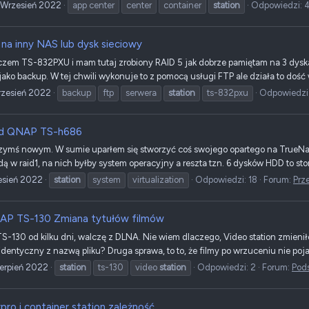
 Wrzesień 2022
app center
center
container
station
Odpowiedzi: 
na inny NAS lub dysk sieciowy
czem TS-832PXU i mam tutaj zrobiony RAID 5 jak dobrze pamiętam na 3 dysk
 jako backup. W tej chwili wykonuje to z pomocą usługi FTP ale działa to dość 
zesień 2022
backup
ftp
serwera
station
ts-832pxu
Odpowiedzi:
ad QNAP TS-h686
ymś nowym. W sumie uparłem się stworzyć coś swojego opartego na TrueNas, 
ędą w raid1, na nich byłby system operacyjny a reszta tzn. 6 dysków HDD to st
esień 2022
station
system
virtualization
Odpowiedzi: 18
Forum:
Prz
P TS-130 Zmiana tytułów filmów
-130 od kilku dni, walczę z DLNA. Nie wiem dlaczego, Video station zmieniło 
 identyczny z nazwą pliku? Druga sprawa, to to, że filmy po wrzuceniu nie pojaw
ierpień 2022
station
ts-130
video
station
Odpowiedzi: 2
Forum:
Pods
pro i container station zależność