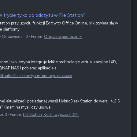
w trybie tylko do odczytu w File Station?
tion przy użyciu funkcji Edit with Office Online, plik otwiera się w
 platformy...
Odpowiedzi: 0
Forum:
Oficjalne podręczniki
tion jako jedyna integruje lekkie technologie wirtualizacyjne LXD,
NAP NAS i pobierać aplikacje z...
ktualności z branży i informacje prasowe
j aktualizacji posiadanej wersji HybridDesk Station do wersji 4.2.6.
na? (mam na myśli czy usuwa...
i: 3
Forum:
HD Station, Kodi i wyjście HDMI