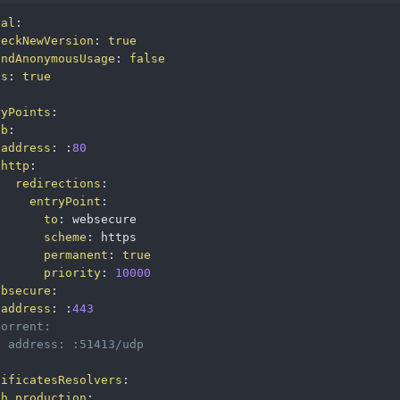
bal
:
heckNewVersion
:
true
endAnonymousUsage
:
false
ns
:
true
ryPoints
:
eb
:
address
:
:
80
http
:
redirections
:
entryPoint
:
to
:
 websecure

scheme
:
 https

permanent
:
true
priority
:
10000
ebsecure
:
address
:
:
443
torrent:
  address: :51413/udp
tificatesResolvers
:
vh_production
: