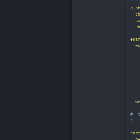
glo
c
s
d
ent
w
w
#  
#  
cer
o