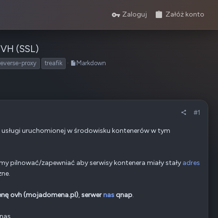
Zaloguj
Załóż konto
 OVH (SSL)
reverse-proxy
treafik
Markdown
#1
a usługi uruchomionej w środowisku kontenerów w tym
śmy pilnować/zapewniać aby serwisy kontenera miały stały
adres
zne.
nę ovh (mojadomena.pl)
,
serwer
nas
qnap
.
nas.