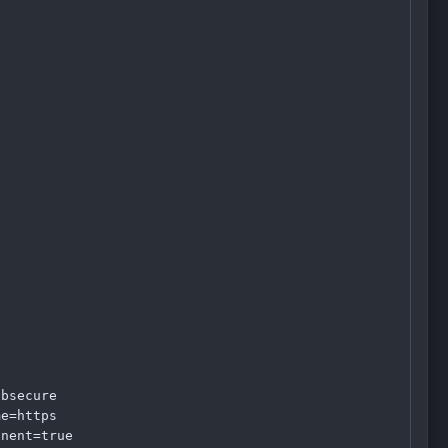
bsecure

e=https

nent=true
