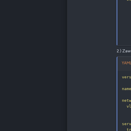
2.) Zaw
YAML
ver
nam
net
v
ser
t