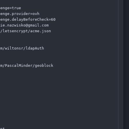
enge=true

enge.provider=ovh

enge.delayBeforeCheck=60

ie.nazwisko@gmail.com

/letsencrypt/acme.json

m/wiltonsr/ldapAuth

m/PascalMinder/geoblock

pt
