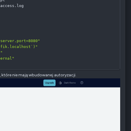
access.log



.server.port=8080"
efik.localhost`)"
b"
ternal"
, które nie mają wbudowanej autoryzacji.