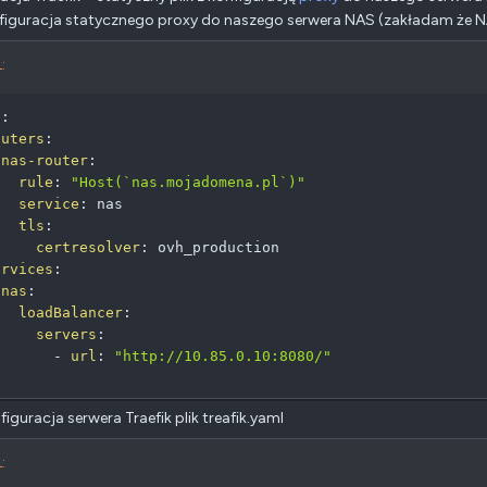
nfiguracja statycznego proxy do naszego serwera NAS (zakładam że NAS
:
p
:
outers
:
nas-router
:
rule
:
"Host(`nas.mojadomena.pl`)"
service
:
 nas

tls
:
certresolver
:
 ovh_production

ervices
:
nas
:
loadBalancer
:
servers
:
-
url
:
"http://10.85.0.10:8080/"
figuracja serwera Traefik plik treafik.yaml
: