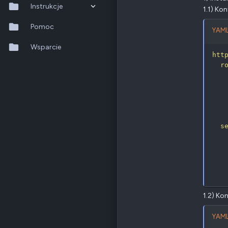
Odznaki
88
Instrukcje
1.1) Ko
Wrocław
QNAP
TS-x73A
QTS 5.2.x
Pomoc
YAML
Ethernet
2.5 GbE
QuTS hero h6.0.x
Wsparcie
htt
Poz.
4
r
QuMagie
Hybrid Backup Sync
Qfile Pro
s
HA Manager
QuWAN
QuRouter
QSS
1.2) Kon
YAML