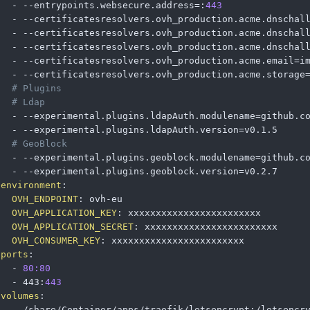
-
-
-
entrypoints.websecure.address=
:
443
-
-
-
certificatesresolvers.ovh_production.acme.dnschall
-
-
-
certificatesresolvers.ovh_production.acme.dnschall
-
-
-
certificatesresolvers.ovh_production.acme.dnschall
-
-
-
certificatesresolvers.ovh_production.acme.email=im
-
-
-
certificatesresolvers.ovh_production.acme.storage=
# Plugins
# Ldap
-
-
-
experimental.plugins.ldapAuth.modulename=github.co
-
-
-
experimental.plugins.ldapAuth.version=v0.1.5

# GeoBlock
-
-
-
experimental.plugins.geoblock.modulename=github.co
-
-
-
experimental.plugins.geoblock.version=v0.2.7

environment
:
OVH_ENDPOINT
:
 ovh
-
eu

OVH_APPLICATION_KEY
:
 xxxxxxxxxxxxxxxxxxxxxxxx

OVH_APPLICATION_SECRET
:
 xxxxxxxxxxxxxxxxxxxxxxxx

OVH_CONSUMER_KEY
:
 xxxxxxxxxxxxxxxxxxxxxxxx

ports
:
-
80:80
-
 443
:
443
volumes
:
-
 /share/Container/apps/traefik/letsencrypt
:
/letsencry