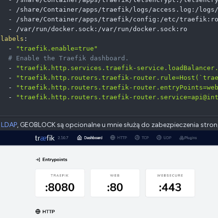
-
 /share/Container/apps/traefik/logs/access.log
:
/logs/
-
 /share/Container/apps/traefik/config
:
/etc/traefik
:
ro
-
 /var/run/docker.sock
:
/var/run/docker.sock
:
ro

labels
:
-
"traefik.enable=true"
# Enable the Traefik dashboard.
-
"traefik.http.services.traefik-service.loadBalancer
-
"traefik.http.routers.traefik-router.rule=Host(`tra
-
"traefik.http.routers.traefik-router.entryPoints=we
-
"traefik.http.routers.traefik-router.service=api@in
:
LDAP
, GEOBLOCK są opcionalne u mnie służą do zabezpieczenia stron