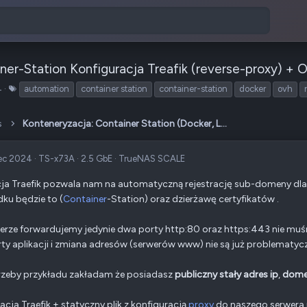
ner-Station Konfiguracja Treafik (reverse-proxy) +
T
4
automation
container station
container-station
docker
ovh
a
g
s
Konteneryzacja: Container Station (Docker, LXD)
i
ec 2024
·
TS-x73A
·
2.5 GbE
·
TrueNAS SCALE
cja Traefik pozwala nam na automatyczną rejestrację sub-domeny dl
ku będzie to (
Container
-Station) oraz dzierżawę certyfikatów .
erze forwardujemy jedynie dwa porty http:80 oraz https:443 nie mu
rty aplikacji i zmiana adresów (serwerów www) nie są już problematyc
zeby przykładu zakładam że posiadasz
publiczny stały adres ip
,
dome
lacja Traefik + statyczny plik z konfiguracją
proxy
do naszego serwera 