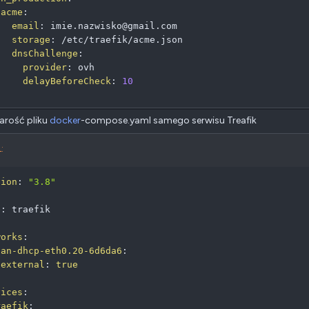
acme
:
email
:
 imie.nazwisko@gmail.com

storage
:
 /etc/traefik/acme.json

dnsChallenge
:
provider
:
 ovh

delayBeforeCheck
:
10
arość pliku
docker
-compose.yaml samego serwisu Treafik
:
sion
:
"3.8"
e
:
 traefik

works
:
lan-dhcp-eth0.20-6d6da6
:
external
:
true
vices
:
raefik
: