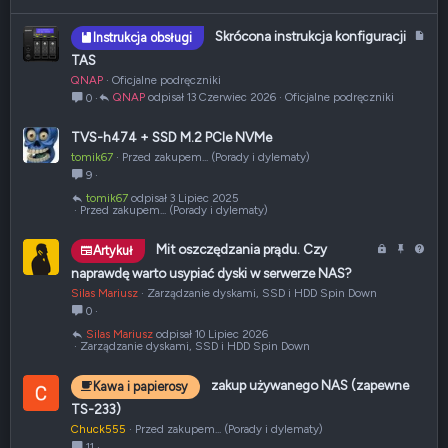
Verdana
A
Skrócona instrukcja konfiguracji
Instrukcja obsługi
r
TAS
t
QNAP
Oficjalne podręczniki
y
QNAP
13 Czerwiec 2026
Oficjalne podręczniki
0
k
u
TVS-h474 + SSD M.2 PCIe NVMe
ł
tomik67
Przed zakupem... (Porady i dylematy)
9
tomik67
3 Lipiec 2025
Przed zakupem... (Porady i dylematy)
Z
P
P
Mit oszczędzania prądu. Czy
Artykuł
a
r
y
naprawdę warto usypiać dyski w serwerze NAS?
m
z
t
Silas Mariusz
Zarządzanie dyskami, SSD i HDD Spin Down
k
y
a
0
n
p
n
Silas Mariusz
10 Lipiec 2026
i
i
i
Zarządzanie dyskami, SSD i HDD Spin Down
ę
ę
e
t
t
zakup używanego NAS (zapewne
Kawa i papierosy
e
y
TS-233)
Chuck555
Przed zakupem... (Porady i dylematy)
11