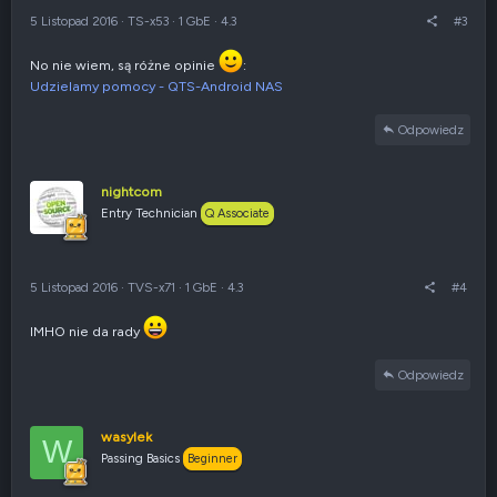
5 Listopad 2016
·
TS-x53
·
1 GbE
·
4.3
#3
No nie wiem, są różne opinie
:
Udzielamy pomocy - QTS-Android NAS
Odpowiedz
nightcom
Entry Technician
Q Associate
5 Listopad 2016
·
TVS-x71
·
1 GbE
·
4.3
#4
IMHO nie da rady
Odpowiedz
wasylek
W
Passing Basics
Beginner