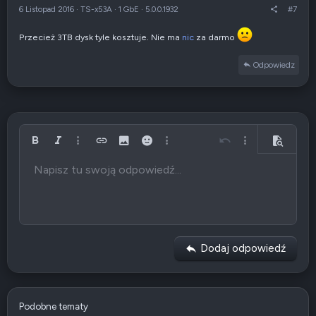
6 Listopad 2016
·
TS-x53A
·
1 GbE
·
5.0.0.1932
#7
Przecież 3TB dysk tyle kosztuje. Nie ma
nic
za darmo
Odpowiedz
Pogrubiony
Italic
Więcej opcji…
Wstaw link
Wstaw obrazek
Emotikony
Więcej opcji…
Cofnij
Więcej opcji…
Podgląd
Napisz tu swoją odpowiedź...
Wyrównaj do lewej
9
Arial
Zachowaj szkic przez 336 godzin
Wstaw listę
Normalny
Rozmiar
Wstaw GIF
Ponów
Cytuj
Przełącz kod BB
Kolor tekstu
Media
Wyczyść formatowanie
Czcionka
Wstaw tabelę
Szkice
Lista
Wstaw poziomą linię
Wyrównanie
Spoiler
Formatuj paragraf
Kod
Przekreślenie
Podkreślenie
Spoiler w tekście
Kod w linii
10
Usuń szkic
Book Antiqua
Wyrównaj do środka
Nagłówek 1
Wstaw listę
12
Courier New
Wyrównaj do prawej
Wcięcie tekstu
Nagłówek 2
Georgia
15
Wyjustuj tekst
Usuń wcięcie
Nagłówek 3
Dodaj odpowiedź
18
Tahoma
22
Times New Roman
26
Trebuchet MS
Podobne tematy