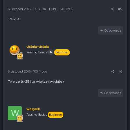
6 Listopad 2016
·
TS-x53A
·
1 GbE
·
5.0.0.1932
#5
TS-251
Odpowiedz
vistula-vistula
Passing Basics
Beginner
6 Listopad 2016
·
100 Mbps
#6
Tyle ze ts-251 to większy wydatek
Odpowiedz
wasylek
W
Passing Basics
Beginner