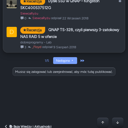
Z
Dyski SSD w QNAP – Kingston
Recenzja
a
SKC400S37512G
m
SiewcaRyżu
k
SiewcaRyżu
22 Wrzesień 2018
0
n
i
QNAP TS-328, czyli pierwszy 3-zatokowy
Recenzja
D
ę
NAS RAID 5 w ofercie
t
dobreprogramy - Lab
e
_Floyd
9 Sierpień 2018
3
Ostatni
1/5
Następna
Musisz się zalogować lub zarejestrować, aby móc tutaj publikować.
Początek stron
Dół
📚 Baza Wiedzy i Aktualności