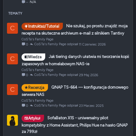
k
y
e
N/A
–
n
p
k
i
i
i
TEMATY
ę
ę
e
t
t
r
Nie szukaj, po prostu znajdź: moja
Instruktaż/Tutorial
C
e
y
o
recepta na skuteczne archiwum e‑mail z silnikiem Tantivy
w
CoSTa's Family Page
a
CoSTa's Family Page
11 Czerwiec 2026
0
n
i
Jak tiering danych ułatwia mi tworzenie kopii
Wiedza
C
e
zapasowych w homelabowym NAS-ie
CoSTa's Family Page
CoSTa's Family Page
29 Maj 2026
0
QNAP TS-664 — konfiguracja domowego
Recenzja
C
serwera NAS
CoSTa's Family Page
CoSTa's Family Page
23 Marzec 2025
0
SofaBaton X1S - uniwersalny pilot
Artykuł
kompatybilny z Home Assistant, Philips Hue na hasło QNAP
za 799zł