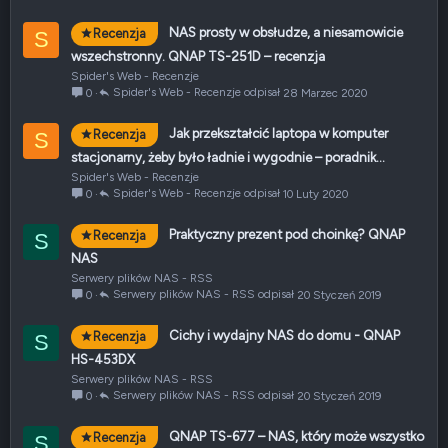
NAS prosty w obsłudze, a niesamowicie
Recenzja
S
wszechstronny. QNAP TS-251D – recenzja
Spider's Web - Recenzje
Spider's Web - Recenzje
28 Marzec 2020
0
Jak przekształcić laptopa w komputer
Recenzja
S
stacjonarny, żeby było ładnie i wygodnie – poradnik...
Spider's Web - Recenzje
Spider's Web - Recenzje
10 Luty 2020
0
Praktyczny prezent pod choinkę? QNAP
Recenzja
S
NAS
Serwery plików NAS - RSS
Serwery plików NAS - RSS
20 Styczeń 2019
0
Cichy i wydajny NAS do domu - QNAP
Recenzja
S
HS-453DX
Serwery plików NAS - RSS
Serwery plików NAS - RSS
20 Styczeń 2019
0
QNAP TS-677 – NAS, który może wszystko
Recenzja
S