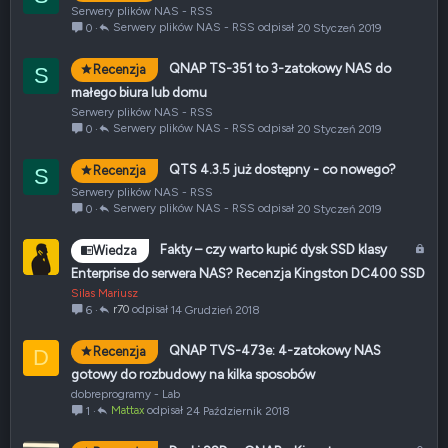
Serwery plików NAS - RSS
Serwery plików NAS - RSS
20 Styczeń 2019
0
QNAP TS-351 to 3-zatokowy NAS do
Recenzja
S
małego biura lub domu
Serwery plików NAS - RSS
Serwery plików NAS - RSS
20 Styczeń 2019
0
QTS 4.3.5 już dostępny - co nowego?
Recenzja
S
Serwery plików NAS - RSS
Serwery plików NAS - RSS
20 Styczeń 2019
0
Z
Fakty – czy warto kupić dysk SSD klasy
Wiedza
a
Enterprise do serwera NAS? Recenzja Kingston DC400 SSD
m
Silas Mariusz
k
r70
14 Grudzień 2018
6
n
i
QNAP TVS-473e: 4-zatokowy NAS
Recenzja
D
ę
gotowy do rozbudowy na kilka sposobów
t
dobreprogramy - Lab
e
Mattax
24 Październik 2018
1