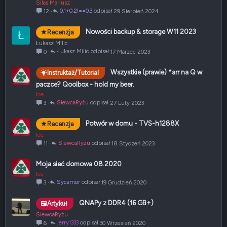
Silas Mariusz
0.1+0.2!==0.3
29 Sierpień 2024
12
Nowości backup & storage W11 2023
Recenzja
Ł
Łukasz Milic
Łukasz Milic
17 Marzec 2023
0
Wszystkie (prawie) *arr na Q w
Instruktaż/Tutorial
paczce? Qoolbox - hold my beer.
Ice
SiewcaRyżu
27 Luty 2023
3
Potwór w domu - TVS-h1288X
Recenzja
Ice
SiewcaRyżu
18 Styczeń 2023
11
Moja sieć domowa 08.2020
Ice
Sycamor
19 Grudzień 2020
3
QNAPy z DDR4 (16 GB+)
Artykuł
SiewcaRyżu
jerry1333
30 Wrzesień 2020
6