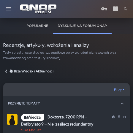
POPULARNE
DYSKUSJE NA FORUM QNAP
Recenzje, artykuły, wdrożenia i analizy
Testy sprzętu, case studies, szczegółowe opisy wdrożeń biznesowych oraz
zaawansowanej architektury sieciowej.
📚 Baza Wiedzy i Aktualności
Filtry
PRZYPIĘTE TEMATY
Z
P
P
Doktorze, 7200 RPM –
Wiedza
a
r
r
Defibrylator? – Nie, zasilacz redundantny
m
z
z
Silas Mariusz