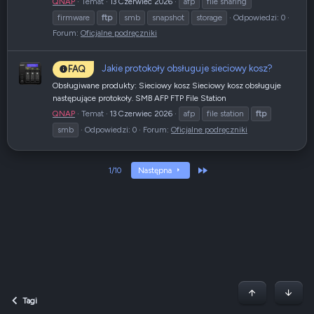
QNAP
Temat
13 Czerwiec 2026
afp
file sharing
firmware
ftp
smb
snapshot
storage
Odpowiedzi: 0
Forum:
Oficjalne podręczniki
Jakie protokoły obsługuje sieciowy kosz?
FAQ
Obsługiwane produkty: Sieciowy kosz Sieciowy kosz obsługuje
następujące protokoły. SMB AFP FTP File Station
QNAP
Temat
13 Czerwiec 2026
afp
file station
ftp
smb
Odpowiedzi: 0
Forum:
Oficjalne podręczniki
Ostatni
1/10
Następna
Początek stron
Dół
Tagi