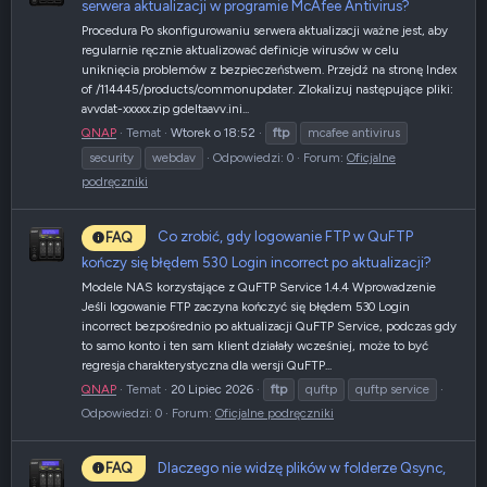
serwera aktualizacji w programie McAfee Antivirus?
Procedura Po skonfigurowaniu serwera aktualizacji ważne jest, aby
regularnie ręcznie aktualizować definicje wirusów w celu
uniknięcia problemów z bezpieczeństwem. Przejdź na stronę Index
of /114445/products/commonupdater. Zlokalizuj następujące pliki:
avvdat-xxxxx.zip gdeltaavv.ini...
QNAP
Temat
Wtorek o 18:52
ftp
mcafee antivirus
security
webdav
Odpowiedzi: 0
Forum:
Oficjalne
podręczniki
Co zrobić, gdy logowanie FTP w QuFTP
FAQ
kończy się błędem 530 Login incorrect po aktualizacji?
Modele NAS korzystające z QuFTP Service 1.4.4 Wprowadzenie
Jeśli logowanie FTP zaczyna kończyć się błędem 530 Login
incorrect bezpośrednio po aktualizacji QuFTP Service, podczas gdy
to samo konto i ten sam klient działały wcześniej, może to być
regresja charakterystyczna dla wersji QuFTP...
QNAP
Temat
20 Lipiec 2026
ftp
quftp
quftp service
Odpowiedzi: 0
Forum:
Oficjalne podręczniki
Dlaczego nie widzę plików w folderze Qsync,
FAQ