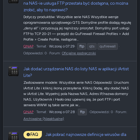
na NAS-ie usługa FTP przestała być dostępna, co można
zrobić, aby to naprawić?
Dotyczy produktów: Wszystkie serie NAS Wszystkie wersje
oprogramowania sprzętowego QTS Domyślne profile dodają regułę
„deny all” i przypisują jej najniższy priorytet. Domyślny port usługi
FTP to TCP 20-21 — przejdź do QuFirewall Firewall Profiles > Add
Profile > Create Profile, następnie...
QNAP
Temat
Wczoraj o 07:29
ftp
qts
qufirewall
Odpowiedzi: 0
Forum:
Oficjalne podręczniki
Jak dodać urządzenie NAS do listy NAS w aplikacji iArtist
Lite?
Zastosowane modele: Wszystkie serie NAS Odpowiedź: Uruchom
iArtist Lite i kliknij ikonę przesyłania. Kliknij Dodaj, aby dodać NAS
w iArtist Lite. Wypełnij pola Nazwa NAS, Adres IP/nazwa domeny
NAS, Użytkownik i Hasło oraz upewnij się, że port FTP i port
serwera WWW są takie same jak w...
QNAP
Temat
Wczoraj o 07:28
ftp
Odpowiedzi: 0
Forum:
Archiwalne (Nieaktualne)
Jak pobrać najnowsze definicje wirusów dla
FAQ