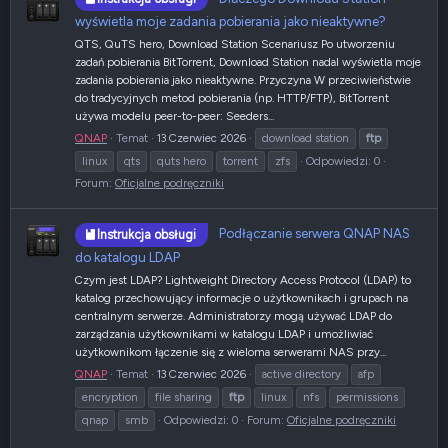
wyświetla moje zadania pobierania jako nieaktywne?
QTS, QuTS hero, Download Station Scenariusz Po utworzeniu
zadań pobierania BitTorrent, Download Station nadal wyświetla moje
zadania pobierania jako nieaktywne. Przyczyna W przeciwieństwie
do tradycyjnych metod pobierania (np. HTTP/FTP), BitTorrent
używa modelu peer-to-peer: Seeders...
QNAP
Temat
13 Czerwiec 2026
download station
ftp
linux
qts
quts hero
torrent
zfs
Odpowiedzi: 0
Forum:
Oficjalne podręczniki
Podłączanie serwera QNAP NAS
Instrukcja obsługi
do katalogu LDAP
Czym jest LDAP? Lightweight Directory Access Protocol (LDAP) to
katalog przechowujący informacje o użytkownikach i grupach na
centralnym serwerze. Administratorzy mogą używać LDAP do
zarządzania użytkownikami w katalogu LDAP i umożliwiać
użytkownikom łączenie się z wieloma serwerami NAS przy...
QNAP
Temat
13 Czerwiec 2026
active directory
afp
encryption
file sharing
ftp
linux
nfs
permissions
qnap
smb
Odpowiedzi: 0
Forum:
Oficjalne podręczniki