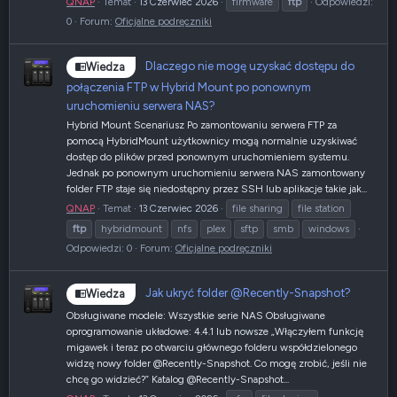
QNAP
Temat
13 Czerwiec 2026
firmware
ftp
Odpowiedzi:
0
Forum:
Oficjalne podręczniki
Dlaczego nie mogę uzyskać dostępu do
Wiedza
połączenia FTP w Hybrid Mount po ponownym
uruchomieniu serwera NAS?
Hybrid Mount Scenariusz Po zamontowaniu serwera FTP za
pomocą HybridMount użytkownicy mogą normalnie uzyskiwać
dostęp do plików przed ponownym uruchomieniem systemu.
Jednak po ponownym uruchomieniu serwera NAS zamontowany
folder FTP staje się niedostępny przez SSH lub aplikacje takie jak...
QNAP
Temat
13 Czerwiec 2026
file sharing
file station
ftp
hybridmount
nfs
plex
sftp
smb
windows
Odpowiedzi: 0
Forum:
Oficjalne podręczniki
Jak ukryć folder @Recently-Snapshot?
Wiedza
Obsługiwane modele: Wszystkie serie NAS Obsługiwane
oprogramowanie układowe: 4.4.1 lub nowsze „Włączyłem funkcję
migawek i teraz po otwarciu głównego folderu współdzielonego
widzę nowy folder @Recently-Snapshot. Co mogę zrobić, jeśli nie
chcę go widzieć?” Katalog @Recently-Snapshot...