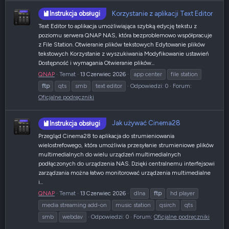
Korzystanie z aplikacji Text Editor
Instrukcja obsługi
Text Editor to aplikacja umożliwiająca szybką edycję tekstu z
poziomu serwera QNAP NAS, która bezproblemowo współpracuje
z File Station. Otwieranie plików tekstowych Edytowanie plików
tekstowych Korzystanie z wyszukiwania Modyfikowanie ustawień
Dostępność i wymagania Otwieranie plików...
QNAP
Temat
13 Czerwiec 2026
app center
file station
ftp
qts
smb
text editor
Odpowiedzi: 0
Forum:
Oficjalne podręczniki
Jak używać Cinema28
Instrukcja obsługi
Przegląd Cinema28 to aplikacja do strumieniowania
wielostrefowego, która umożliwia przesyłanie strumieniowe plików
multimedialnych do wielu urządzeń multimedialnych
podłączonych do urządzenia NAS. Dzięki centralnemu interfejsowi
zarządzania można łatwo monitorować urządzenia multimedialne
i...
QNAP
Temat
13 Czerwiec 2026
dlna
ftp
hd player
media streaming add-on
music station
qsirch
qts
smb
webdav
Odpowiedzi: 0
Forum:
Oficjalne podręczniki