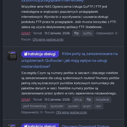
za pomocą przeglądarki internetowej?
Wszystkie serie NAS Ograniczenia Usługa QuFTP / FTP jest
niedostępna w większości popularnych przeglądarek
internetowych. Wynika to z wycofywania i usuwania obsługi
protokołu FTP przez te przeglądarki. Jeśli musisz korzystać z FTP,
zaleca się użycie dedykowanej aplikacji FTP. Dodatkowe...
QNAP
Temat
13 Czerwiec 2026
ftp
quftp
Odpowiedzi: 0
Forum:
Oficjalne podręczniki
Które porty są zarezerwowane na
Instrukcja obsługi
urządzeniach QuRouter i jaki mają wpływ na usługi
niestandardowe?
Szczegóły Czym są numery portów w sieciach i dlaczego niektóre
są zarezerwowane dla usług systemowych routera? Numery portów
pełnią rolę wyznaczonych punktów końcowych komunikacji dla
pakietów danych w sieci. Niektóre numery portów są
zarezerwowane przez system w celu zapewnienia niezawodnego...
QNAP
Temat
13 Czerwiec 2026
dhcp
ftp
helpdesk
port forwarding
qurouter
quwan
qvpn
vpn
Odpowiedzi: 0
Forum:
Oficjalne podręczniki
Dlaczego Download Station
Instrukcja obsługi