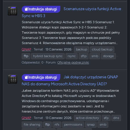
Scenariusze użycia funkcji Active
Instrukcja obsługi
Sync w HBS 3
Scenariusze użycia funkcji Active Sync w HBS 3 Scenariusz 1:
Wdrożenie strategii kopii zapasowych 3-2-1 Scenariusz 2:
Tworzenie kopii zapasowych, gdy magazyn w chmurze jest pełny
Scenariusz 3: Tworzenie kopii zapasowych podczas podróży
Scenariusz 4: Równoważenie obciążenia między urządzeniami...
QNAP
Temat
13 Czerwiec 2026
backup
cloud backup
ftp
hybrid backup sync
rsync
sftp
smb
storage
Odpowiedzi: 0
Forum:
Oficjalne podręczniki
Jak dołączyć urządzenie QNAP
Instrukcja obsługi
NAS do domeny Microsoft Active Directory (AD)?
„Łatwe zarządzanie kontem NAS przy użyciu AD" Wprowadzenie
Active Directory® to katalog Microsoft używany w środowiskach
Windows do centralnego przechowywania, udostępniania i
zarządzania informacjami oraz zasobami w sieci. Jest to
hierarchiczne centrum danych, które centralnie przechowuje...
QNAP
Temat
13 Czerwiec 2026
active directory
afp
dns
file sharing
ftp
nfs
permissions
qnap
smb