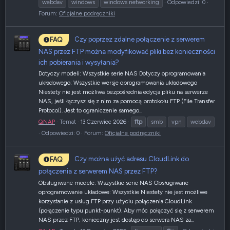
webdav
windows
windows networking
Odpowiedzi: 0
Forum:
Oficjalne podręczniki
Czy poprzez zdalne połączenie z serwerem
FAQ
NAS przez FTP można modyfikować pliki bez konieczności
ich pobierania i wysyłania?
Dotyczy modeli: Wszystkie serie NAS Dotyczy oprogramowania
układowego: Wszystkie wersje oprogramowania układowego
Niestety nie jest możliwa bezpośrednia edycja pliku na serwerze
NAS, jeśli łączysz się z nim za pomocą protokołu FTP (File Transfer
Protocol). Jest to ograniczenie samego...
QNAP
Temat
13 Czerwiec 2026
ftp
smb
vpn
webdav
Odpowiedzi: 0
Forum:
Oficjalne podręczniki
Czy można użyć adresu CloudLink do
FAQ
połączenia z serwerem NAS przez FTP?
Obsługiwane modele: Wszystkie serie NAS Obsługiwane
oprogramowanie układowe: Wszystkie Niestety nie jest możliwe
korzystanie z usług FTP przy użyciu połączenia CloudLink
(połączenie typu punkt-punkt). Aby móc połączyć się z serwerem
NAS przez FTP, konieczny jest dostęp do serwera NAS za...