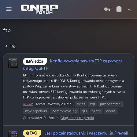
ftp
Tagi
Konfigurowanie serwera FTP za pomocą
Wiedza
usługi QuFTP
html Informacje o usłudze QuFTP Konfigurowanie ustawień
statycznego adresu IP i DDNS Konfigurowanie przekierowywania
portów Włączanie bramy warstwy aplikacji FTP Konfigurowanie
ustawień serwera FTP Konfigurowanie ustawień ogólnych serwera
FTP Konfigurowanie ustawień połączeń serwera FTP...
QNAP
Temat
Wczoraj o 07:39
ddns
ftp
jumbo frame
myqnapcloud
port forwarding
qts
quftp
worm
Odpowiedzi: 0
Forum:
Oficjalne podręczniki
Jeśli po zainstalowaniu i włączeniu QuFirewall
FAQ