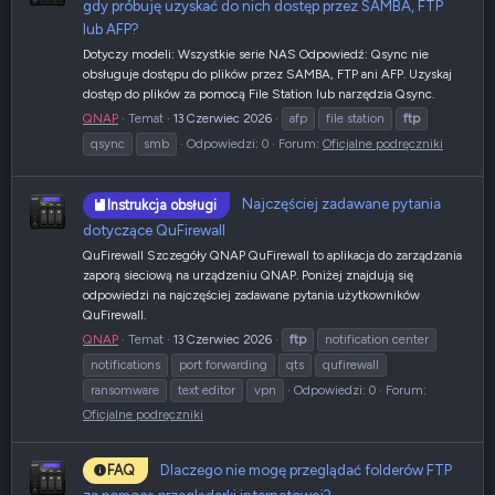
gdy próbuję uzyskać do nich dostęp przez SAMBA, FTP
lub AFP?
Dotyczy modeli: Wszystkie serie NAS Odpowiedź: Qsync nie
obsługuje dostępu do plików przez SAMBA, FTP ani AFP. Uzyskaj
dostęp do plików za pomocą File Station lub narzędzia Qsync.
QNAP
Temat
13 Czerwiec 2026
afp
file station
ftp
qsync
smb
Odpowiedzi: 0
Forum:
Oficjalne podręczniki
Najczęściej zadawane pytania
Instrukcja obsługi
dotyczące QuFirewall
QuFirewall Szczegóły QNAP QuFirewall to aplikacja do zarządzania
zaporą sieciową na urządzeniu QNAP. Poniżej znajdują się
odpowiedzi na najczęściej zadawane pytania użytkowników
QuFirewall.
QNAP
Temat
13 Czerwiec 2026
ftp
notification center
notifications
port forwarding
qts
qufirewall
ransomware
text editor
vpn
Odpowiedzi: 0
Forum:
Oficjalne podręczniki
Dlaczego nie mogę przeglądać folderów FTP
FAQ