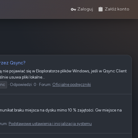
Zaloguj
Załóż konto
przez Qsync?
ie pojawiać się w Eksploratorze plików Windows, jeśli w Qsync Client
ie usuwa pliki lokalne...
ync
Odpowiedzi: 0
Forum:
Oficjalne podręczniki
omunikat braku miejsca na dysku mimo 10 % zajętości. Gw miejsce na
rum:
Podstawowe ustawienia i inicjalizacja systemu