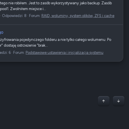
ego nie robiłem. Jest to zasób wykorzystywany jako backup. Zasób
pool1. Zwolniłem miejsce i...
Odpowiedzi: 8
Forum:
RAID, woluminy, system plików, ZFS i cache
go
zyfrowania pojedynczego folderu a nie tylko całego wolumenu. Po
 dostaję ostrzeżenie "brak...
dzi: 6
Forum:
Podstawowe ustawienia i inicjalizacja systemu
Początek stron
Dół
Regulamin
Polityka prywatności
Jak korzystać z forum?
R
S