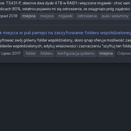
e: TS431-P, obecnie dwa dyski 4TB w RAID1 i włączone migawki- choć sam t
icach 80%, ostatnio pojawiło mi się ostrzeżenie, że osiągnięto próg zajętości 
topad 2018
miejsca
miejsce
migawki
ostrzeżenie
pule i woluminy
k miejsca w puli pamięci na zaszyfrowanie folderu współdzielone
frować swój główny folder współdzielony, skoro qnap oferuje możliwość zas
lderów współdzielonych, edytuj właściwości i zaznaczeniu "szyfruj ten folder"
 Lipiec 2017
folder
folderu
konfiguracja systemu
miejsca
Odpowie