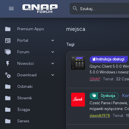
miejsca
Premium Apps
Portal
Tagi
Co nowego?
Forum
Instrukcja obsługi
Ostatnia aktywność
Nowe posty
Nowości
Qsync Client 5.0.0 Win
5.0.0 Windows i nowsze
Popularne
Nowe posty
Download
QNAP
Temat
22 Cze
Szukaj na forum
Wszystkie posty
Szukaj zasobów
Odznaki
Kom
Dyskusja
Nowe zasoby
Słownik
Cześć Panie i Panowie,
migawki wyłączone. Co
Ostatnia aktywność
Ściąga
dawidk1978
Temat
1
Serwis