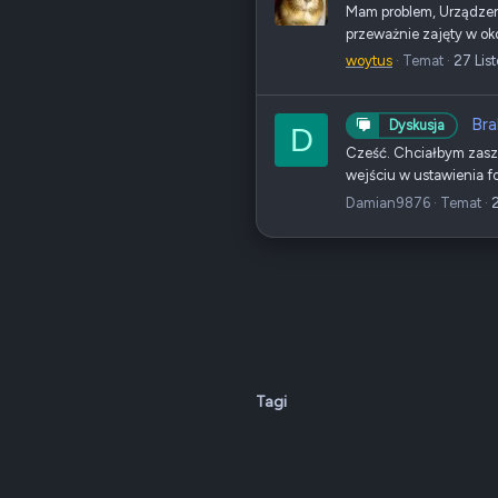
Mam problem, Urządzeni
przeważnie zajęty w okol
woytus
Temat
27 Lis
Bra
Dyskusja
D
Cześć. Chciałbym zaszy
wejściu w ustawienia fo
Damian9876
Temat
2
Tagi
Dark v2 — Graphite
Polski (PL)