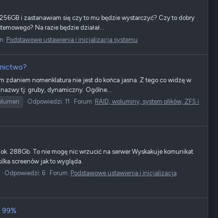
 256GB i zastanawiam się czy to mu będzie wystarczyć? Czy to dobry
temowego? Na razie będzie działał...
m:
Podstawowe ustawienia i inicjalizacja systemu
wnictwo?
 zdaniem nomenklatura nie jest do końca jasna. Z tego co widzę w
nazwy tj: gruby, dynamiczny. Ogólne...
olumen
Odpowiedzi: 11
Forum:
RAID, woluminy, system plików, ZFS i
ok. 288Gb. To nie mogę nic wrzucić na serwer.Wyskakuje komunikat
ilka screenów jak to wygląda.
Odpowiedzi: 6
Forum:
Podstawowe ustawienia i inicjalizacja
w 99%