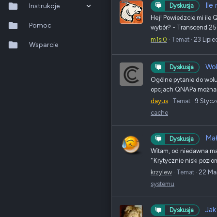
Ile
Instrukcje
Dyskusja
Hej! Powiedzcie mi ile
QTS 5.2.x
Pomoc
wybór? - Transcend 256
m1si0
Temat
23 Lipie
QuTS hero h6.0.x
Wsparcie
QuMagie
Wol
Dyskusja
Ogólne pytanie do wolu
Hybrid Backup Sync
opcjach QNAPa można wy
dayus
Temat
9 Styc
Qfile Pro
cache
HA Manager
Mał
Dyskusja
QuWAN
Witam, od niedawna ma
''Krytycznie niski pozi
QuRouter
krzylew
Temat
22 Ma
QSS
systemu
Jak
Dyskusja