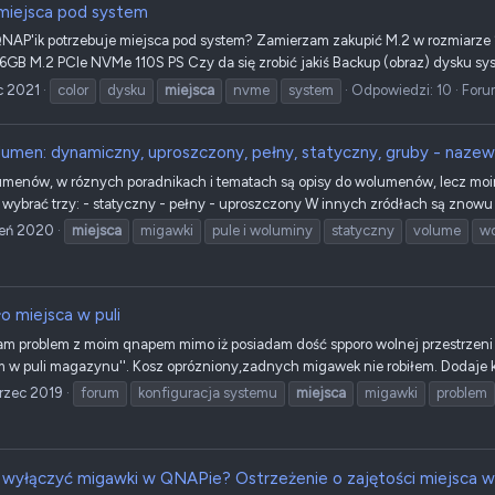
 miejsca pod system
 QNAP'ik potrzebuje miejsca pod system? Zamierzam zakupić M.2 w rozmiarze
GB M.2 PCIe NVMe 110S PS Czy da się zrobić jakiś Backup (obraz) dysku sys
c 2021
color
dysku
miejsca
nvme
system
Odpowiedzi: 10
Foru
umen: dynamiczny, uproszczony, pełny, statyczny, gruby - naze
menów, w róznych poradnikach i tematach są opisy do wolumenów, lecz moim
brać trzy: - statyczny - pełny - uproszczony W innych zródłach są znowu 
zeń 2020
miejsca
migawki
pule i woluminy
statyczny
volume
w
o miejsca w puli
m problem z moim qnapem mimo iż posiadam dość spporo wolnej przestrzeni 
om w puli magazynu''. Kosz oprózniony,zadnych migawek nie robiłem. Dodaje k
rzec 2019
forum
konfiguracja systemu
miejsca
migawki
problem
 wyłączyć migawki w QNAPie? Ostrzeżenie o zajętości miejsca 