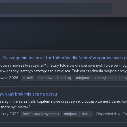
Dlaczego nie ma miniatur folderów dla folderów sparowanych 
dows i nowsze Przyczyna Miniatury folderów dla sparowanych folderów mogą n
 włączony jest tryb oszczędzania miejsca. Tryb oszczędzania miejsca domyśln
rwiec 2026
attach
folderów
heading
miejsca
oszczędzania
qs
unikat brak miejsca na dysku
 szlag mnie zaraz trafi. Kupiłem nowe urządzenie, próbuję przenieść dane. K
 może być nie tak?
5 Luty 2022
konfiguracja systemu
miejsca
status
Odpowiedzi: 4
Fo