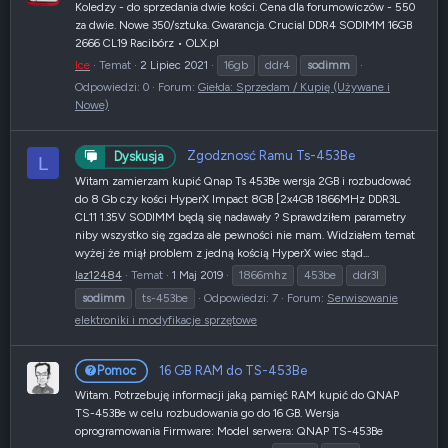
Koledzy - do sprzedania dwie kości. Cena dla forumowiczów - 550
za dwie. Nowe 350/sztuka. Gwarancja. Crucial DDR4 SODIMM 16GB
2666 CL19 Racibórz • OLX.pl
Ice
Temat
2 Lipiec 2021
16gb
ddr4
sodimm
Odpowiedzi: 0
Forum:
Giełda: Sprzedam / Kupię (Używane i
Nowe)
Zgodznosć Ramu Ts-453Be
Dyskusja
L
Witam zamierzam kupić Qnap Ts 453Be wersja 2GB i rozbudować
do 8 Gb czy kości HyperX Impact 8GB [2x4GB 1866MHz DDR3L
CL11 1.35V SODIMM będą się nadawały ? Sprawdziłem parametry
niby wszystko się zgadza ale pewności nie mam. Widziałem temat
wyżej że miął problem z jedną kością HyperX wiec stąd...
laz12484
Temat
1 Maj 2019
1866mhz
453be
ddr3l
sodimm
ts-453be
Odpowiedzi: 7
Forum:
Serwisowanie
elektroniki i modyfikacje sprzętowe
16 GB RAM do TS-453Be
Pomoc
Witam. Potrzebuję informacji jaką pamięć RAM kupić do QNAP
TS-453Be w celu rozbudowania go do 16 GB. Wersja
oprogramowania Firmware: Model serwera: QNAP TS-453Be