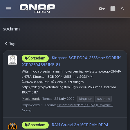
sodimm
Tagi
Kingston 8GB DDR4-2666mhz SODIMM
Sprzedam
(CBD26D4S9S1ME-8)
Witam, do sprzedania mam nową pamięć wyjętą z nowego QNAP-
a 473A. Kingston 8GB DDR4-2666mhz SODIMM
(CBD26D4S9S1ME-8) Cena 149 zł Allegro:
https://allegro.pl/oferta/kingston-8gb-ddr4-2666mhz-sodimm-
11861115117
Maciejzurek
Temat
22 Luty 2022
kingston
sodimm
Odpowiedzi: 1
Forum:
Giełda: Sprzedam / Kupię (Używane i
Nowe)
RAM Crucial 2 x 16GB RAM DDR4
Sprzedam