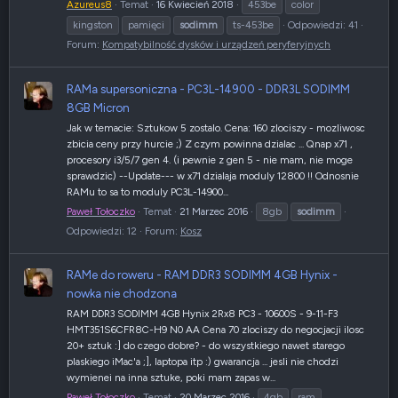
Azureus8
Temat
16 Kwiecień 2018
453be
color
kingston
pamięci
sodimm
ts-453be
Odpowiedzi: 41
Forum:
Kompatybilność dysków i urządzeń peryferyjnych
RAMa supersoniczna - PC3L-14900 - DDR3L SODIMM
8GB Micron
Jak w temacie: Sztukow 5 zostalo. Cena: 160 zlociszy - mozliwosc
zbicia ceny przy hurcie ;) Z czym powinna dzialac ... Qnap x71 ,
procesory i3/5/7 gen 4. (i pewnie z gen 5 - nie mam, nie moge
sprawdzic) --Update--- w x71 dzialaja moduly 12800 !! Odnosnie
RAMu to sa to moduly PC3L-14900...
Paweł Tołoczko
Temat
21 Marzec 2016
8gb
sodimm
Odpowiedzi: 12
Forum:
Kosz
RAMe do roweru - RAM DDR3 SODIMM 4GB Hynix -
nowka nie chodzona
RAM DDR3 SODIMM 4GB Hynix 2Rx8 PC3 - 10600S - 9-11-F3
HMT351S6CFR8C-H9 N0 AA Cena 70 zlociszy do negocjacji ilosc
20+ sztuk :] do czego dobre? - do wszystkiego nawet starego
plaskiego iMac'a ;], laptopa itp :) gwarancja ... jesli nie chodzi
wymienei na inna sztuke, poki mam zapas w...
Paweł Tołoczko
Temat
20 Marzec 2016
4gb
ram