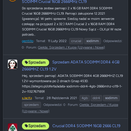
SODIMM Crucial 16GB 2666MHz CL19
Do sprzedania zestaw pamięci 2 x 16 GB RAM DDR4 SODIMM
Crucial 16GB 2666MHz CL19. Pamięci zakupione 12.2021
(gwarancja). W pełni sprawne. Siedzą nadal w moim serwerze
czekając na przyjazd 2 x 32:) RAM Crucial 2 x 16GB RAM DDR4
SODIMM Crucial 16GB 2666MHz CL19 Nowy Sącz • OLX.pl W razie
potrzeb...
gentillo
Temat
11 Luty 2022
crucial
sodimm
Odpowiedzi:
0
Forum:
Giełda: Sprzedam / Kupię (Używane i Nowe)
Sprzedam ADATA SODIMM DDR4 4GB
Sprzedam
2666MHZ CL19 1.2V
Hej, sprzedam pamięć: ADATA SODIMM DDR4 4GB 2666MHZ CL19
1.2V-wymontowana po 2 dniach Qnap 453D.
https://allegro.pl/oferta/adata-sodimm-ddr4-4gb-2666mhz-cl19-1-
2v-11327671891
xJacKx
Temat
28 Październik 2021
4gb
ddr4
sodimm
sprzedam
Odpowiedzi: 0
Forum:
Giełda: Sprzedam / Kupię
(Używane i Nowe)
Crucial DDR4 SODIMM 16GB 2666 CL19
Sprzedam